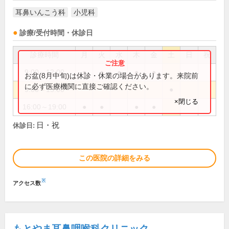
耳鼻いんこう科
小児科
診療/受付時間・休診日
診療時間
月
火
水
木
金
土
日
祝
9:00～12:00
●
●
●
●
●
お盆(8月中旬)は休診・休業の場合があります。来院前
に必ず医療機関に直接ご確認ください。
9:00～13:00
●
×閉じる
16:00～19:00
●
●
●
●
日・祝
休診日:
この医院の詳細をみる
※
アクセス数
もとやま耳鼻咽喉科クリニック