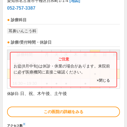
愛知県名古屋市千種区日和町1-1-4
[地図]
052-757-3387
診療科目
耳鼻いんこう科
診療/受付時間・休診日
診療時間
月
火
水
木
金
土
日
祝
9:00～12:00
●
●
●
●
●
お盆(8月中旬)は休診・休業の場合があります。来院前
に必ず医療機関に直接ご確認ください。
9:00～13:00
●
×閉じる
16:30～19:30
●
●
●
●
日、祝、木午後、土午後
休診日:
この医院の詳細をみる
※
アクセス数