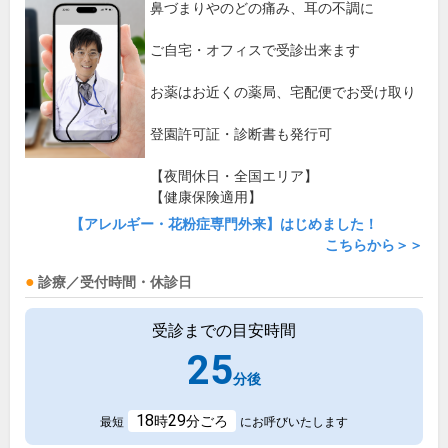
鼻づまりやのどの痛み、耳の不調に
ご自宅・オフィスで受診出来ます
お薬はお近くの薬局、宅配便でお受け取り
登園許可証・診断書も発行可
【夜間休日・全国エリア】
【健康保険適用】
【アレルギー・花粉症専門外来】はじめました！
こちらから＞＞
診療／受付時間・休診日
受診までの目安時間
25
分後
18
29
時
分ごろ
最短
にお呼びいたします