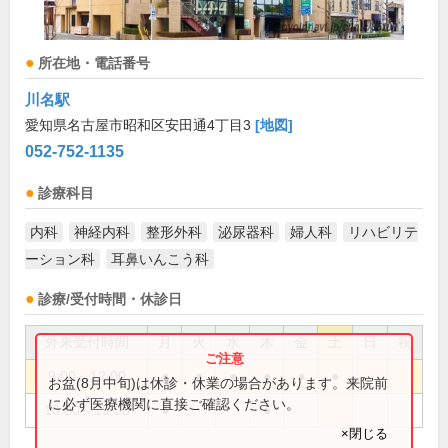
所在地・電話番号
川名駅
愛知県名古屋市昭和区安田通4丁目3
[地図]
052-752-1135
診療科目
内科
神経内科
整形外科
泌尿器科
婦人科
リハビリテ
ーション科
耳鼻いんこう科
診療/受付時間・休診日
外来受付時間
月
火
水
木
金
土
日
祝
9:00～12:00
●
●
●
●
●
●
お盆(8月中旬)は休診・休業の場合があります。来院前
に必ず医療機関に直接ご確認ください。
16:00～19:00
●
●
×閉じる