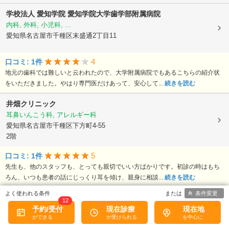
学校法人 愛知学院
愛知学院大学歯学部附属病院
内科, 外科, 小児科, ...
愛知県名古屋市千種区末盛通2丁目11
4
口コミ: 1件
地元の歯科では難しいと云われたので、大学附属病院でもあるこちらの紹介状
をいただきました。やはり専門医だけあって、安心して...
続きを読む
井畑クリニック
耳鼻いんこう科, アレルギー科
愛知県名古屋市千種区下方町4-55
2階
5
口コミ: 1件
先生も、他のスタッフも、とっても親切でいい方ばかりです。初診の時はもち
ろん、いつも患者の話にじっくり耳を傾け、親身に相談...
続きを読む
条件変更
星が丘耳鼻咽喉科
12
予約/受付
現在診療
現在地
耳鼻いんこう科, 小児耳鼻いんこう科, アレルギー科
愛知県名古屋市千種区星が丘元町14-4