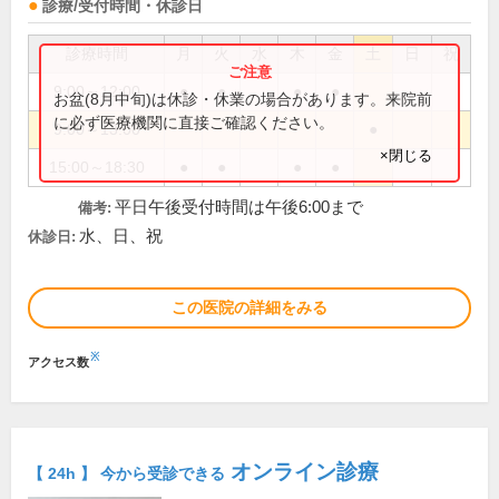
診療/受付時間・休診日
診療時間
月
火
水
木
金
土
日
祝
9:00～12:00
●
●
●
●
お盆(8月中旬)は休診・休業の場合があります。来院前
に必ず医療機関に直接ご確認ください。
9:00～13:00
●
×閉じる
15:00～18:30
●
●
●
●
平日午後受付時間は午後6:00まで
備考:
水、日、祝
休診日:
この医院の詳細をみる
※
アクセス数
オンライン診療
【 24h 】 今から受診できる