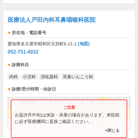
医療法人戸田内科耳鼻咽喉科医院
所在地・電話番号
愛知県名古屋市昭和区元宮町6-11-1
[地図]
052-751-4932
診療科目
内科
小児科
消化器科
耳鼻いんこう科
診療/受付時間・休診日
診療時間
月
火
水
木
金
土
日
祝
9:00～12:00
●
●
●
●
●
●
お盆(8月中旬)は休診・休業の場合があります。来院前
に必ず医療機関に直接ご確認ください。
16:00～18:30
●
●
●
●
×閉じる