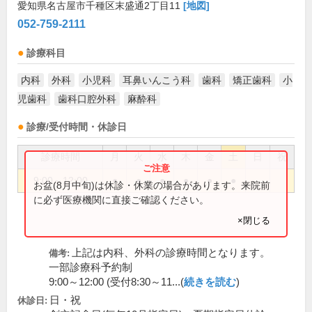
愛知県名古屋市千種区末盛通2丁目11
[地図]
052-759-2111
診療科目
内科
外科
小児科
耳鼻いんこう科
歯科
矯正歯科
小
児歯科
歯科口腔外科
麻酔科
診療/受付時間・休診日
診療時間
月
火
水
木
金
土
日
祝
9:00～12:00
●
●
●
●
●
●
お盆(8月中旬)は休診・休業の場合があります。来院前
に必ず医療機関に直接ご確認ください。
×閉じる
上記は内科、外科の診療時間となります。
備考:
一部診療科予約制
9:00～12:00 (受付8:30～11...(
続きを読む
)
日・祝
休診日: