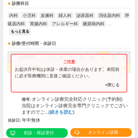
診療科目
内科
小児科
皮膚科
婦人科
泌尿器科
消化器内科
呼
吸器内科
胃腸内科
アレルギー科
糖尿病内科
...
もっと見る
診療/受付時間・休診日
診療時間
月
火
水
木
金
土
日
祝
7:00～22:00
●
●
●
●
●
●
●
●
お盆(8月中旬)は休診・休業の場合があります。来院前
に必ず医療機関に直接ご確認ください。
×閉じる
オンライン診療完全対応クリニック(予約制)
備考:
当院はオンライン診療完全専門クリニックでござい
ますのでご...(
続きを読む
)
年中無休
休診日:
オンライン診療
初診・再診受付