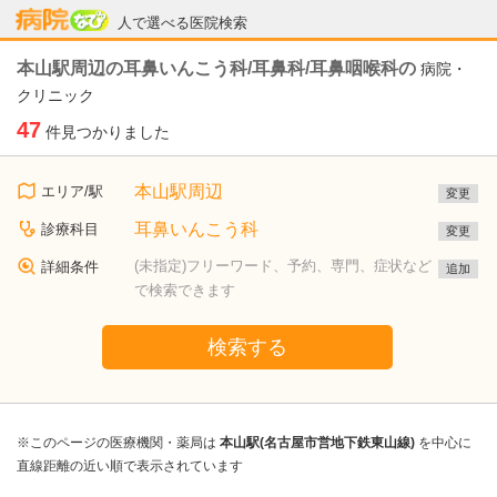
病院なび
人で選べる医院検索
本山駅周辺の耳鼻いんこう科/耳鼻科/耳鼻咽喉科の
病院・
クリニック
47
件見つかりました
本山駅周辺
エリア/駅
変更
耳鼻いんこう科
診療科目
変更
(未指定)フリーワード、予約、専門、症状など
詳細条件
追加
で検索できます
検索する
※このページの医療機関・薬局は
本山駅(名古屋市営地下鉄東山線)
を中心に
直線距離の近い順で表示されています