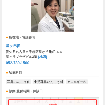
所在地・電話番号
星ヶ丘駅
愛知県名古屋市千種区星が丘元町14-4
星ヶ丘プラザビル3階
[地図]
052-789-1500
診療科目
耳鼻いんこう科
小児耳鼻いんこう科
アレルギー科
診療/受付時間・休診日
診療時間
月
火
水
木
金
土
日
祝