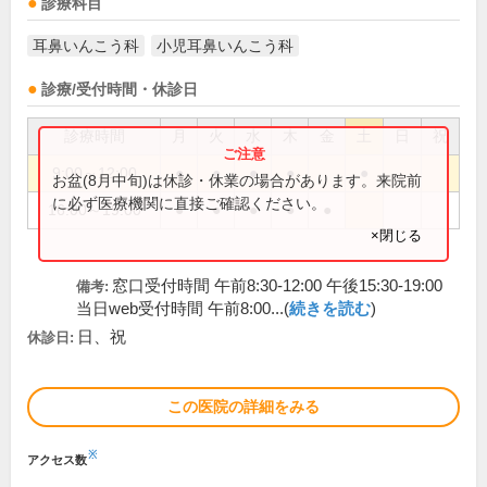
診療科目
耳鼻いんこう科
小児耳鼻いんこう科
診療/受付時間・休診日
診療時間
月
火
水
木
金
土
日
祝
9:00～12:00
●
●
●
●
●
お盆(8月中旬)は休診・休業の場合があります。来院前
に必ず医療機関に直接ご確認ください。
16:00～19:00
●
●
●
●
●
×閉じる
窓口受付時間 午前8:30-12:00 午後15:30-19:00
備考:
当日web受付時間 午前8:00...(
続きを読む
)
日、祝
休診日:
この医院の詳細をみる
※
アクセス数