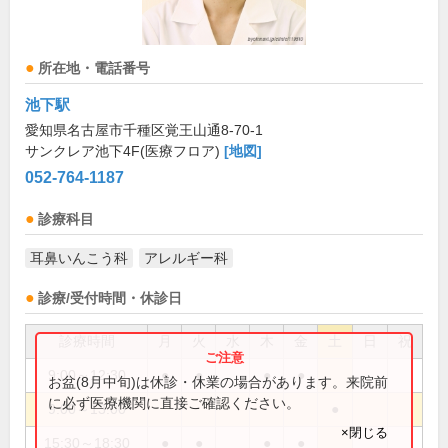
所在地・電話番号
池下駅
愛知県名古屋市千種区覚王山通8-70-1
サンクレア池下4F(医療フロア)
[地図]
052-764-1187
診療科目
耳鼻いんこう科
アレルギー科
診療/受付時間・休診日
診療時間
月
火
水
木
金
土
日
祝
9:00～12:30
●
●
●
●
お盆(8月中旬)は休診・休業の場合があります。来院前
に必ず医療機関に直接ご確認ください。
9:00～13:00
●
×閉じる
15:30～18:30
●
●
●
●