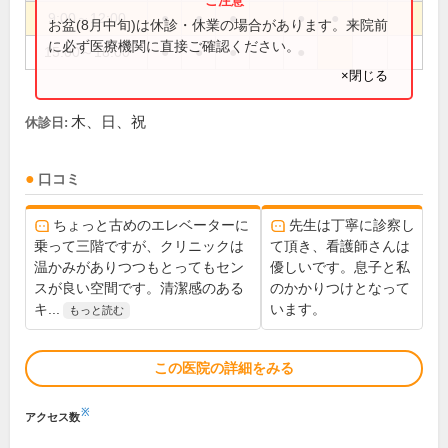
9:00～12:00
●
●
●
●
●
お盆(8月中旬)は休診・休業の場合があります。来院前
に必ず医療機関に直接ご確認ください。
15:00～18:00
●
●
●
●
×閉じる
木、日、祝
休診日:
口コミ
ちょっと古めのエレベーターに
先生は丁寧に診察し
乗って三階ですが、クリニックは
て頂き、看護師さんは
温かみがありつつもとってもセン
優しいです。息子と私
スが良い空間です。清潔感のある
のかかりつけとなって
キ...
います。
もっと読む
この医院の詳細をみる
※
アクセス数