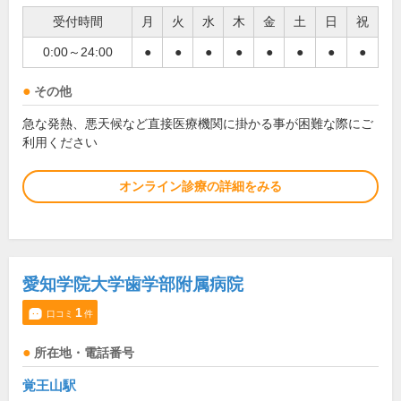
受付時間
月
火
水
木
金
土
日
祝
0:00～24:00
●
●
●
●
●
●
●
●
その他
急な発熱、悪天候など直接医療機関に掛かる事が困難な際にご
利用ください
オンライン診療の詳細をみる
愛知学院大学歯学部附属病院
1
口コミ
件
所在地・電話番号
覚王山駅