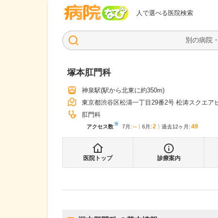
病院なび
人で選べる医院検索
塚本肛門科
神泉駅
(駅から
北東に約350m
)
東京都渋谷区松濤一丁目29番2号 松涛スクエアビ
肛門科
※
--
2
49
アクセス数
7月
:
6月
:
過去12ヶ月:
医院トップ
診療案内