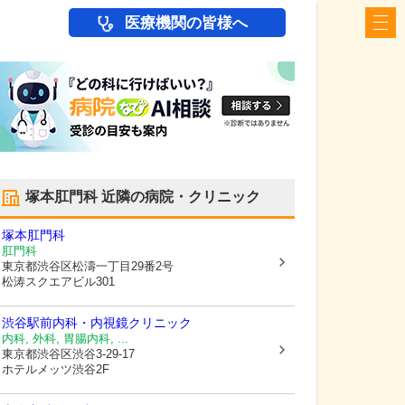
医療機関の皆様へ
塚本肛門科
近隣の病院・クリニック
塚本肛門科
肛門科
東京都渋谷区
松濤一丁目29番2号
松涛スクエアビル301
渋谷駅前内科・内視鏡クリニック
内科, 外科, 胃腸内科, ...
東京都渋谷区
渋谷3-29-17
ホテルメッツ渋谷2F