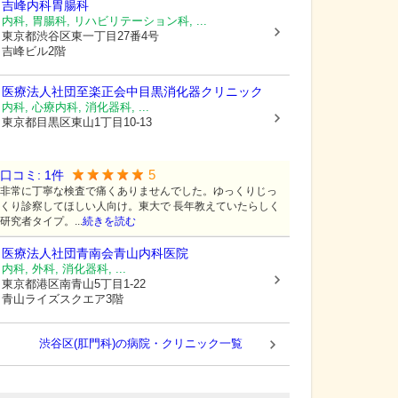
吉峰内科胃腸科
内科, 胃腸科, リハビリテーション科, ...
東京都渋谷区
東一丁目27番4号
吉峰ビル2階
医療法人社団至楽正会
中目黒消化器クリニック
内科, 心療内科, 消化器科, ...
東京都目黒区
東山1丁目10-13
5
口コミ:
1
件
非常に丁寧な検査で痛くありませんでした。ゆっくりじっ
くり診察してほしい人向け。東大で 長年教えていたらしく
研究者タイプ。...
続きを読む
医療法人社団青南会
青山内科医院
内科, 外科, 消化器科, ...
東京都港区
南青山5丁目1-22
青山ライズスクエア3階
渋谷区(肛門科)の病院・クリニック一覧