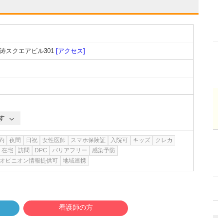
涛スクエアビル301
[アクセス]
す
約
夜間
日祝
女性医師
スマホ保険証
入院可
キッズ
クレカ
在宅
訪問
DPC
バリアフリー
感染予防
オピニオン情報提供可
地域連携
看護師の方