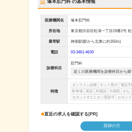
塚本肛門科
の基本情報
医療機関名
塚本肛門科
所在地
東京都渋谷区松濤一丁目29番2号 松
最寄駅
神泉駅
(駅から
北東に約350m
)
電話
03-3461-4630
肛門科
診療科目
近くの医療機関を診療科目から探
オンライン診療
ネット受付
電話予
特徴
駐車場
英語
外国語
大病院
がん
セカンドオピニオン受診可
セカンド
直近の求人を確認する
[PR]
医師の方