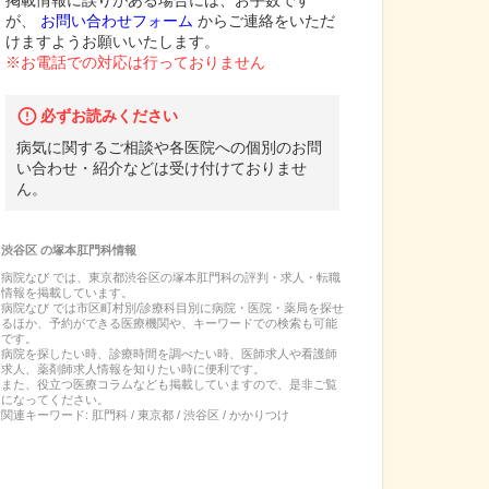
掲載情報に誤りがある場合には、お手数です
が、
お問い合わせフォーム
からご連絡をいただ
けますようお願いいたします。
※お電話での対応は行っておりません
必ずお読みください
病気に関するご相談や各医院への個別のお問
い合わせ・紹介などは受け付けておりませ
ん。
渋谷区
の
塚本肛門科
情報
病院なび では、
東京都
渋谷区
の
塚本肛門科
の
評判・求人・転職
情報を掲載しています。
病院なび では市区町村別/診療科目別に病院・医院・薬局を探せ
るほか、予約ができる医療機関や、キーワードでの検索も可能
です。
病院を探したい時、診療時間を調べたい時、医師求人や看護師
求人、薬剤師求人情報を知りたい時に便利です。
また、役立つ医療コラムなども掲載していますので、是非ご覧
になってください。
関連キーワード:
肛門科 / 東京都 / 渋谷区 / かかりつけ