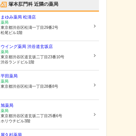
塚本肛門科
近隣の薬局
まゆみ薬局 松濤店
薬局
東京都渋谷区
松濤一丁目29番2号
松尾ビル1階
ウイング薬局 渋谷道玄坂店
薬局
東京都渋谷区
道玄坂二丁目23番10号
渋谷ランドビル1階
平田薬局
薬局
東京都渋谷区
松濤一丁目28番8号
旭薬局
薬局
東京都渋谷区
道玄坂二丁目25番6号
ホリウチビル3階
屋久杉薬局