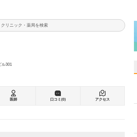
検索
ル301
医師
口コミ(
0
)
アクセス