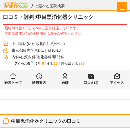
病院なび
人で選べる医院検索
口コミ・評判:
中目黒消化器クリニック
最終情報更新日から5年以上が経過しています。
事前に必ず該当の医療機関に直接ご確認ください。
中目黒駅
(駅から
北西に約680m
)
東京都目黒区東山1丁目10-13
内科
心療内科
消化器科
肛門科
※
9
15
285
アクセス数
7月
:
6月
:
過去12ヶ月:
医院トップ
診療案内
医師
口コミ(
1
)
アクセス
中目黒消化器クリニック
の口コミ