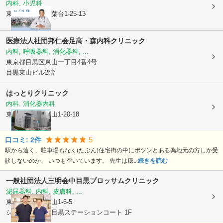
内科, 小児科
東京都目黒区
青葉台1-25-13
医療法人社団邦仁会足高・森内科クリニック
内科, 呼吸器科, 消化器科, ...
東京都目黒区
東山一丁目4番4号
目黒東山ビル2階
はっとりクリニック
内科, 消化器内科
東京都目黒区
東山1-20-18
5
口コミ:
2
件
駅から遠く、駐車場もなく(たぶん)住宅街の中にポツンとある為地元の方しか受
診しないのか、 いつも空いています。 先生は穏...
続きを読む
一般社団法人三明会
中目黒ブロッサムクリニック
泌尿器科, 内科, 皮膚科, ...
東京都目黒区
東山1-6-5
シティハウス中目黒ステーションコート 1F