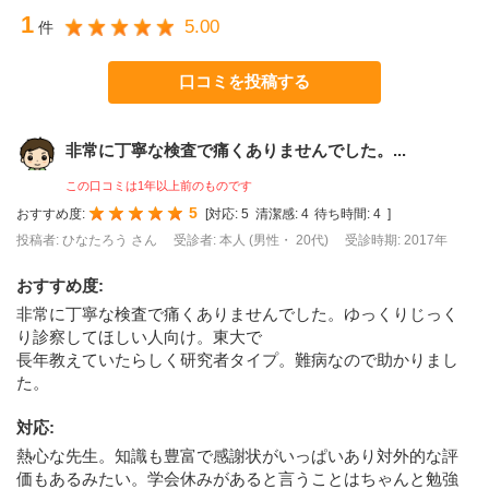
1
5.00
件
口コミを投稿する
非常に丁寧な検査で痛くありませんでした。...
この口コミは1年以上前のものです
5
おすすめ度:
[
対応:
5
清潔感:
4
待ち時間:
4
]
投稿者: ひなたろう さん
受診者: 本人 (男性・ 20代)
受診時期: 2017年
おすすめ度
:
非常に丁寧な検査で痛くありませんでした。ゆっくりじっく
り診察してほしい人向け。東大で
長年教えていたらしく研究者タイプ。難病なので助かりまし
た。
対応
:
熱心な先生。知識も豊富で感謝状がいっぱいあり対外的な評
価もあるみたい。学会休みがあると言うことはちゃんと勉強