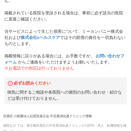
ん。
掲載されている医院を受診される場合は、事前に必ず該当の医院
に直接ご確認ください。
当サービスによって生じた損害について、ミーカンパニー株式会
社および
株式会社eヘルスケア
ではその賠償の責任を一切負わない
ものとします。
掲載情報に誤りがある場合には、お手数ですが、
お問い合わせフ
ォーム
からご連絡をいただけますようお願いいたします。
※お電話での対応は行っておりません
必ずお読みください
病気に関するご相談や各医院への個別のお問い合わせ・紹介な
どは受け付けておりません。
目黒区
の
医療法人社団至楽正会 中目黒消化器クリニック
情報
病院なび では、
東京都
目黒区
の
中目黒消化器クリニック
の
評判・求人・転職
情報を掲