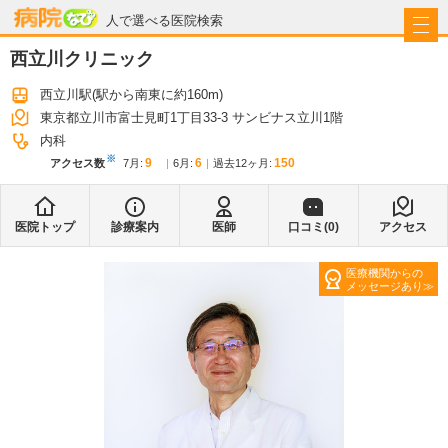
病院なび
人で選べる医院検索
西立川クリニック
西立川駅
(駅から
南東に約160m
)
東京都立川市富士見町1丁目33-3 サンビナス立川1階
内科
※
9
6
150
アクセス数
7月
:
6月
:
過去12ヶ月:
医院トップ
診療案内
医師
口コミ(
0
)
アクセス
医療機関からの
メッセージあり