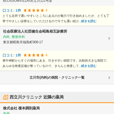
BLOSSOMVILLAGE立川121号室
4
口コミ:
1
件
とても近所で通いやすいところにあるのが魅力で行き始めましたが、とても丁
寧でやさしい診察をしていただけるので今でも通い続け...
続きを読む
社会医療法人社団健生会
昭島相互診療所
内科, 整形外科
東京都昭島市
福島町908-17
4
口コミ:
1
件
東中神駅からすぐの場所にある、行きやすい病院です。比較的大きな病院で、
あらゆる検査設備が整っているので、きちんと検査して...
続きを読む
立川市(内科)の病院・クリニック一覧
西立川クリニック
近隣の薬局
株式会社 榎本調剤薬局
薬局