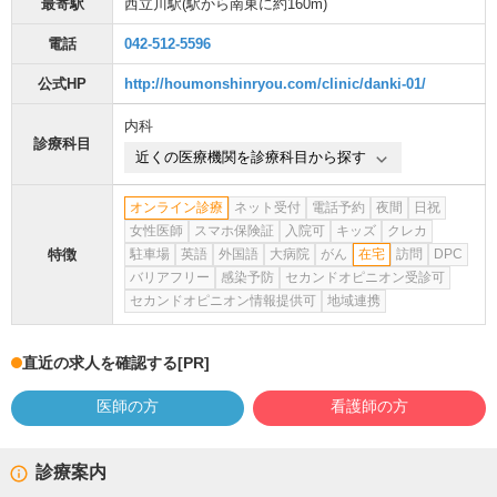
最寄駅
西立川駅
(駅から
南東に約160m
)
電話
042-512-5596
公式HP
http://houmonshinryou.com/clinic/danki-01/
内科
診療科目
近くの医療機関を診療科目から探す
オンライン診療
ネット受付
電話予約
夜間
日祝
女性医師
スマホ保険証
入院可
キッズ
クレカ
特徴
駐車場
英語
外国語
大病院
がん
在宅
訪問
DPC
バリアフリー
感染予防
セカンドオピニオン受診可
セカンドオピニオン情報提供可
地域連携
直近の求人を確認する
[PR]
医師の方
看護師の方
診療案内