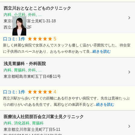
西立川おとなとこどものクリニック
内科, 小児科, 外科, ...
東京都立川市
富士見町1-31-18
西立川KIビル2F
5
口コミ:
1
件
新しく綺麗な病院で女医さんでスタッフも優しく温かい雰囲気でした。 待合室
に子供用のスペースがあり、おもちゃや本があって良...
続きを読む
浅見胃腸科・外科医院
内科, 胃腸科, 外科, ...
東京都昭島市
東町五丁目4番11号
4
口コミ:
1
件
西立川駅から歩いてすぐの距離にある行きやすい病院です。先生は貫禄たっぷ
りの頼りがいのある先生です。風邪などの体調不良など...
続きを読む
医療法人社団朋百会
立川富士見クリニック
内科, 消化器科, 胃腸科
東京都立川市
富士見町7丁目5-11