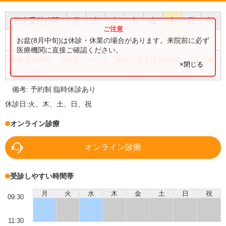
外来受付時間
月
火
水
木
金
土
日
祝
●
●
9:30
〜
11:30
お盆(8月中旬)は休診・休業の場合があります。来院前に必ず
医療機関に直接ご確認ください。
外来受付時間・内容等について、事前に必ず医療機関に直接ご確
×閉じる
認ください。
備考:
予約制 臨時休診あり
休診日:
火、木、土、日、祝
オンライン診療
オンライン診療
受診しやすい時間帯
月
火
水
木
金
土
日
祝
09:30
11:30