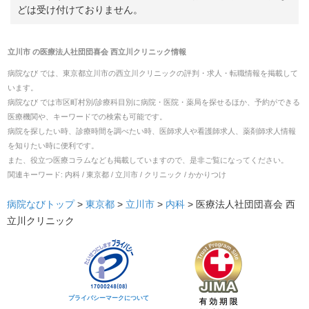
どは受け付けておりません。
立川市
の
医療法人社団団喜会 西立川クリニック
情報
病院なび では、
東京都
立川市
の
西立川クリニック
の
評判・求人・転職
情報を掲載して
います。
病院なび では市区町村別/診療科目別に病院・医院・薬局を探せるほか、予約ができる
医療機関や、キーワードでの検索も可能です。
病院を探したい時、診療時間を調べたい時、医師求人や看護師求人、薬剤師求人情報
を知りたい時に便利です。
また、役立つ医療コラムなども掲載していますので、是非ご覧になってください。
関連キーワード:
内科 / 東京都 / 立川市 / クリニック / かかりつけ
病院なびトップ
>
東京都
>
立川市
>
内科
>
医療法人社団団喜会 西
立川クリニック
プライバシーマークについて