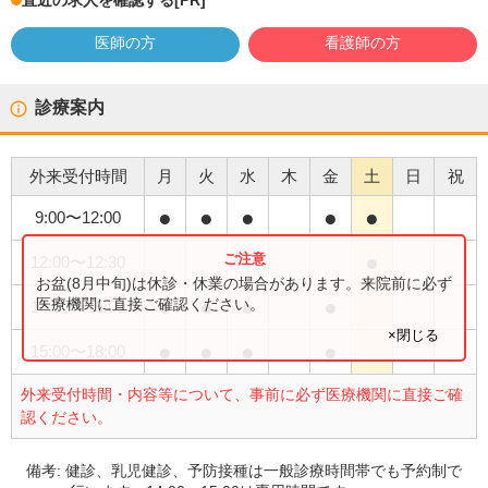
直近の求人を確認する
[PR]
医師の方
看護師の方
診療案内
外来受付時間
月
火
水
木
金
土
日
祝
●
●
●
●
●
9:00
〜
12:00
●
12:00
〜
12:30
お盆(8月中旬)は休診・休業の場合があります。来院前に必ず
●
●
●
●
医療機関に直接ご確認ください。
14:00
〜
15:00
×閉じる
●
●
●
●
15:00
〜
18:00
外来受付時間・内容等について、事前に必ず医療機関に直接ご確
認ください。
備考:
健診、乳児健診、予防接種は一般診療時間帯でも予約制で