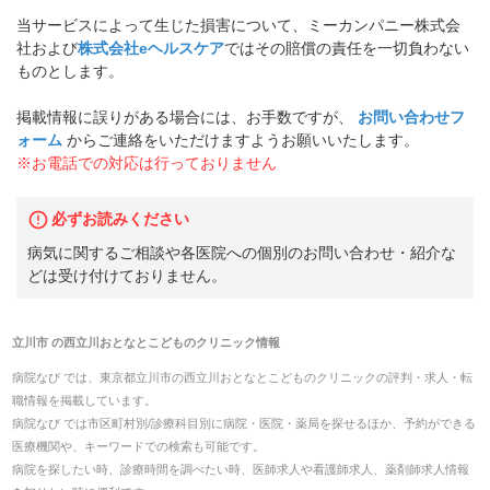
当サービスによって生じた損害について、ミーカンパニー株式会
社および
株式会社eヘルスケア
ではその賠償の責任を一切負わない
ものとします。
掲載情報に誤りがある場合には、お手数ですが、
お問い合わせフ
ォーム
からご連絡をいただけますようお願いいたします。
※お電話での対応は行っておりません
必ずお読みください
病気に関するご相談や各医院への個別のお問い合わせ・紹介な
どは受け付けておりません。
立川市
の
西立川おとなとこどものクリニック
情報
病院なび では、
東京都
立川市
の
西立川おとなとこどものクリニック
の
評判・求人・転
職
情報を掲載しています。
病院なび では市区町村別/診療科目別に病院・医院・薬局を探せるほか、予約ができる
医療機関や、キーワードでの検索も可能です。
病院を探したい時、診療時間を調べたい時、医師求人や看護師求人、薬剤師求人情報