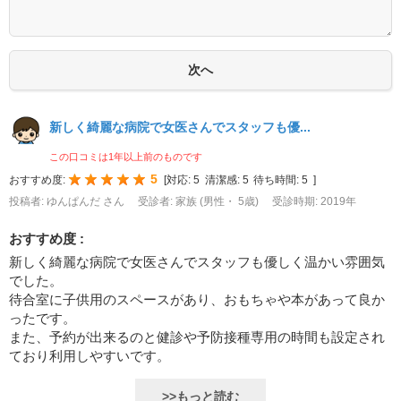
新しく綺麗な病院で女医さんでスタッフも優...
この口コミは1年以上前のものです
5
おすすめ度:
[
対応:
5
清潔感:
5
待ち時間:
5
]
投稿者: ゆんぱんだ さん
受診者: 家族 (男性・ 5歳)
受診時期: 2019年
おすすめ度 :
新しく綺麗な病院で女医さんでスタッフも優しく温かい雰囲気
でした。
待合室に子供用のスペースがあり、おもちゃや本があって良か
ったです。
また、予約が出来るのと健診や予防接種専用の時間も設定され
ており利用しやすいです。
>>もっと読む