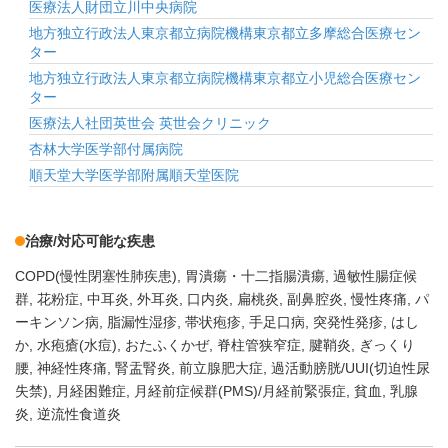
医療法人財団立川中央病院
地方独立行政法人東京都立病院機構東京都立多摩総合医療セン
ター
地方独立行政法人東京都立病院機構東京都立小児総合医療セン
ター
医療法人社団英世会 英世会クリニック
杏林大学医学部付属病院
順天堂大学医学部附属順天堂医院
治療/対応可能な疾患
COPD(慢性閉塞性肺疾患)
胃潰瘍・十二指腸潰瘍
過敏性腸症候
群
花粉症
中耳炎
外耳炎
口内炎
扁桃炎
副鼻腔炎
慢性疼痛
パ
ーキンソン病
脂漏性湿疹
帯状疱疹
手足口病
突発性発疹
はし
か
水疱瘡(水痘)
おたふくかぜ
脊柱管狭窄症
腱鞘炎
ぎっくり
腰
神経性疼痛
腎盂腎炎
前立腺肥大症
過活動膀胱/UUI(切迫性尿
失禁)
月経困難症
月経前症候群(PMS)/月経前緊張症
貧血
乳腺
炎
逆流性食道炎