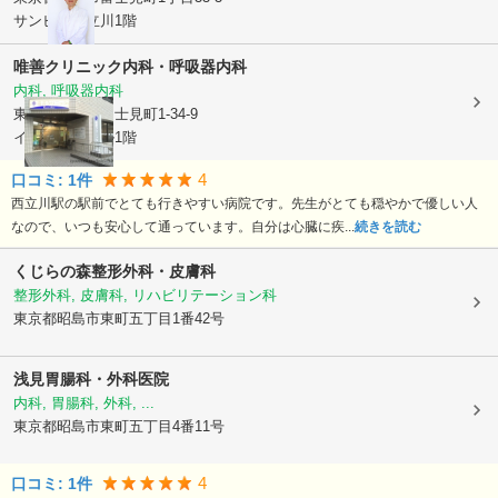
サンビナス立川1階
唯善クリニック内科・呼吸器内科
内科, 呼吸器内科
東京都立川市
富士見町1-34-9
イーストンビル1階
4
口コミ:
1
件
西立川駅の駅前でとても行きやすい病院です。先生がとても穏やかで優しい人
なので、いつも安心して通っています。自分は心臓に疾...
続きを読む
くじらの森整形外科・皮膚科
整形外科, 皮膚科, リハビリテーション科
東京都昭島市
東町五丁目1番42号
浅見胃腸科・外科医院
内科, 胃腸科, 外科, ...
東京都昭島市
東町五丁目4番11号
4
口コミ:
1
件