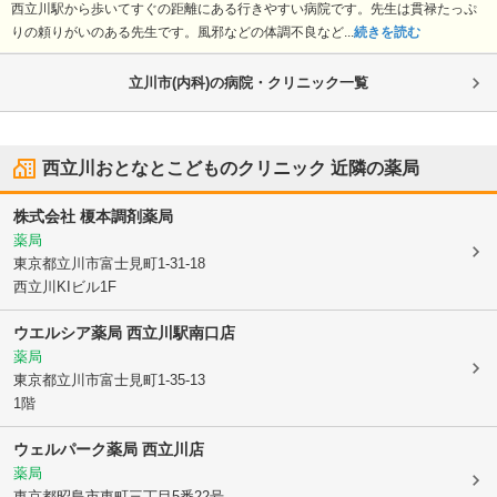
西立川駅から歩いてすぐの距離にある行きやすい病院です。先生は貫禄たっぷ
りの頼りがいのある先生です。風邪などの体調不良など...
続きを読む
立川市(内科)の病院・クリニック一覧
西立川おとなとこどものクリニック
近隣の薬局
株式会社 榎本調剤薬局
薬局
東京都立川市
富士見町1-31-18
西立川KIビル1F
ウエルシア薬局 西立川駅南口店
薬局
東京都立川市
富士見町1-35-13
1階
ウェルパーク薬局 西立川店
薬局
東京都昭島市
東町三丁目5番22号