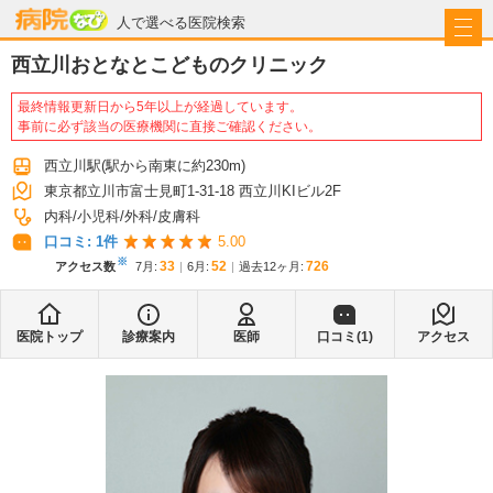
病院なび
人で選べる医院検索
西立川おとなとこどものクリニック
最終情報更新日から5年以上が経過しています。
事前に必ず該当の医療機関に直接ご確認ください。
西立川駅
(駅から
南東に約230m
)
東京都立川市富士見町1-31-18 西立川KIビル2F
内科
小児科
外科
皮膚科
口コミ:
1
件
5.00
※
33
52
726
アクセス数
7月
:
6月
:
過去12ヶ月:
医院トップ
診療案内
医師
口コミ(
1
)
アクセス