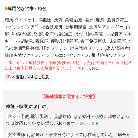
専門的な治療・特色
肥満/ダイエット
高血圧
漢方
禁煙治療
喘息
痛風
脂質異常症
※
エイジングケア
総合診療科
更年期障害
皮膚科アレルギー
白
癬
熱傷(火傷)
乾癬
物忘れ/認知症
うつ
睡眠障害
小児科アレル
ギー
小児喘息
夜尿症
便秘/排便障害
舌下免疫療法
味覚障害
小
児の定期予防接種
肝炎ワクチン
肺炎球菌ワクチン(成人/高齢者)
髄膜炎菌ワクチン
インフルエンザワクチン
帯状疱疹ワクチン
「※」がつく項目は自由診療(保険適用外)、または治療内容や適用制限
により自由診療となる場合があります。
詳しく見る
本情報に関するご注意
【掲載情報に関するご注意】
機能・特徴
の項目の、
ネット予約/電話予約
,
英語対応
は診療科・診療日時等によっ
ては対応していない場合があります
詳しく見る
女性医師
は診療科・診療日時によっては在籍していない場合が