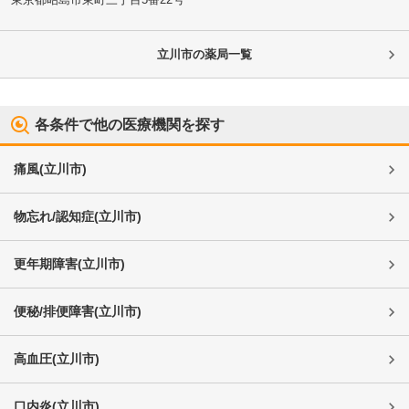
立川市
の薬局一覧
各条件で他の医療機関を探す
痛風
(
立川市
)
物忘れ/認知症
(
立川市
)
更年期障害
(
立川市
)
便秘/排便障害
(
立川市
)
高血圧
(
立川市
)
口内炎
(
立川市
)