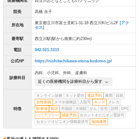
医療機関名
西立川おとなとこどものクリニック
院長
髙橋 永子
東京都立川市富士見町1-31-18 西立川KIビル2F
[アク
所在地
セス]
最寄駅
西立川駅
(駅から
南東に約230m
)
電話
042-521-3333
公式HP
https://nishitachikawa-otona-kodomo.jp/
内科
、
小児科
、
外科
、
皮膚科
診療科目
近くの医療機関を診療科目から探す
オンライン診療
ネット受付
電話予約
夜間
日祝
女性医師
スマホ保険証
入院可
キッズ
クレカ
特徴
駐車場
英語
外国語
大病院
がん
在宅
訪問
DPC
バリアフリー
感染予防
セカンドオピニオン受診可
セカンドオピニオン情報提供可
地域連携