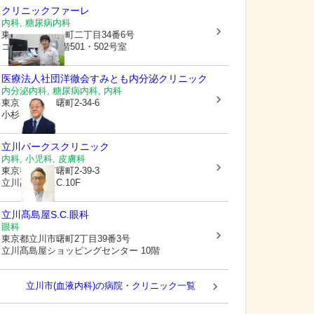
クリニックファーレ
内科, 糖尿病内科
東京都立川市
曙町二丁目34番6号
コクーンビル5階501・502号室
医療法人社団洋徹会
すみとも内分泌クリニック
内分泌内科, 糖尿病内科, 内科
東京都立川市
曙町2-34-6
小杉ビル2階
立川パークスクリニック
内科, 小児科, 皮膚科
東京都立川市
曙町2-39-3
立川髙島屋S.C.10F
立川髙島屋S.C.眼科
眼科
東京都立川市
曙町2丁目39番3号
立川髙島屋ショッピングセンター 10階
立川市(血液内科)の病院・クリニック一覧