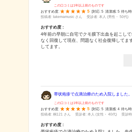
この口コミは1年以上前のものです
5
おすすめ度:
[
対応:
5
清潔感:
5
待ち時
投稿者: takemamusic さん
受診者: 本人 (男性・ 50代)
おすすめ度 :
4年前の早朝に自宅でクモ膜下出血を起こして
なく回復して現在、問題なく社会復帰してま
してます。
帯状疱疹で点滴治療のため入院しました。先
この口コミは1年以上前のものです
5
おすすめ度:
[
対応:
5
清潔感:
4
待ち時
投稿者: 桐121 さん
受診者: 本人 (女性・ 40代)
受診時期
おすすめ度 :
帯状疱疹で点滴治療のため入院しました。先