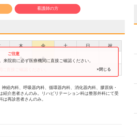
看護師の方
水
木
金
土
日
祝
●
●
●
す。来院前に必ず医療機関に直接ご確認ください。
×閉じる
関に直接ご確認ください。
、神経内科、呼吸器内科、循環器内科、消化器内科、膠原病・
は紹介患者さんのみ。リハビリテーション科は整形外科にて受
科は再診患者さんのみ。