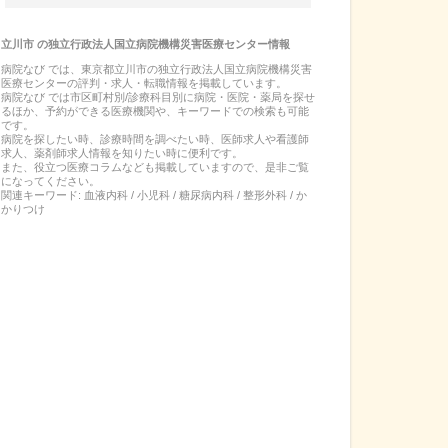
立川市
の
独立行政法人国立病院機構災害医療センター
情報
病院なび では、
東京都
立川市
の
独立行政法人国立病院機構災害
医療センター
の
評判・求人・転職
情報を掲載しています。
病院なび では市区町村別/診療科目別に病院・医院・薬局を探せ
るほか、予約ができる医療機関や、キーワードでの検索も可能
です。
病院を探したい時、診療時間を調べたい時、医師求人や看護師
求人、薬剤師求人情報を知りたい時に便利です。
また、役立つ医療コラムなども掲載していますので、是非ご覧
になってください。
関連キーワード:
血液内科 / 小児科 / 糖尿病内科 / 整形外科 / か
かりつけ