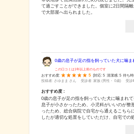
て過ごすことができました。個室に2日間隔
で大部屋へ出られました。
0歳の息子が足の指を飼っていた犬に噛まれ.
この口コミは1年以上前のものです
5
おすすめ度:
[
対応:
5
清潔感:
5
待ち時
投稿者: さゆまま さん
受診者: 家族 (男性・ 0歳)
受診時
おすすめ度 :
0歳の息子が足の指を飼っていた犬に噛まれ
息子が小さかったため、小児科がいいのが整
ったため、総合病院で自宅から通えるこちら
したが適切な処置をしていただけ、自宅での