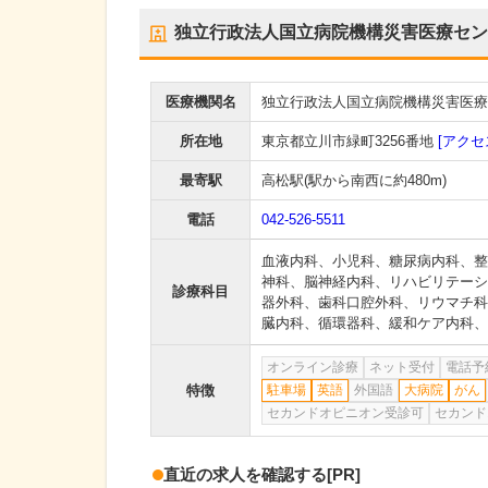
独立行政法人国立病院機構災害医療セン
医療機関名
独立行政法人国立病院機構災害医療
所在地
東京都立川市緑町3256番地
[アクセ
最寄駅
高松駅
(駅から
南西に約480m
)
電話
042-526-5511
血液内科
、
小児科
、
糖尿病内科
、
整
神科
、
脳神経内科
、
リハビリテーシ
診療科目
器外科
、
歯科口腔外科
、
リウマチ科
臓内科
、
循環器科
、
緩和ケア内科
、
オンライン診療
ネット受付
電話予
特徴
駐車場
英語
外国語
大病院
がん
セカンドオピニオン受診可
セカンド
直近の求人を確認する
[PR]