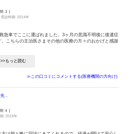
間:
3
]
受診時期: 2014年
救急車でここに運ばれました。3ヶ月の意識不明後に後遺症
す。こちらの主治医さまその他の医療の方々のおかげと感謝
>>もっと読む
≫この口コミにコメントする(医療機関の方向け)
...
間:
4
]
: 2016年
生方は朝と晩に回診にきてくれるので、経過が聞けて安心し