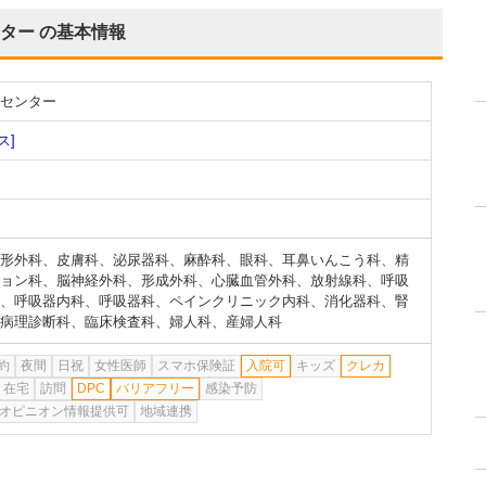
ター
の基本情報
センター
ス]
形外科
、
皮膚科
、
泌尿器科
、
麻酔科
、
眼科
、
耳鼻いんこう科
、
精
ョン科
、
脳神経外科
、
形成外科
、
心臓血管外科
、
放射線科
、
呼吸
、
呼吸器内科
、
呼吸器科
、
ペインクリニック内科
、
消化器科
、
腎
病理診断科
、
臨床検査科
、
婦人科
、
産婦人科
約
夜間
日祝
女性医師
スマホ保険証
入院可
キッズ
クレカ
在宅
訪問
DPC
バリアフリー
感染予防
オピニオン情報提供可
地域連携