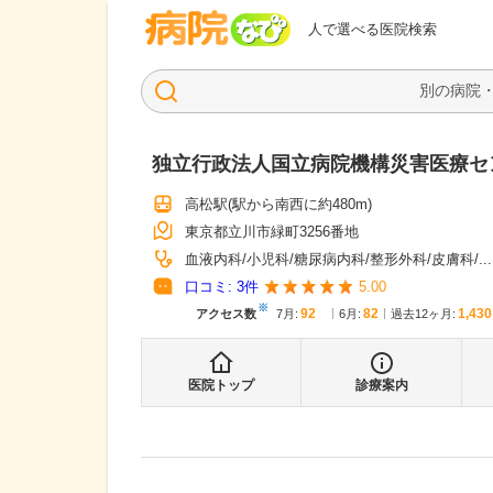
病院なび
人で選べる医院検索
独立行政法人国立病院機構災害医療セ
高松駅
(駅から
南西に約480m
)
東京都立川市緑町3256番地
血液内科
小児科
糖尿病内科
整形外科
皮膚科
...
口コミ:
3
件
5.00
※
92
82
1,430
アクセス数
7月
:
6月
:
過去12ヶ月:
医院トップ
診療案内