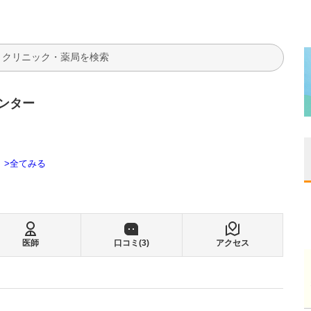
検索
ンター
全てみる
医師
口コミ(
3
)
アクセス