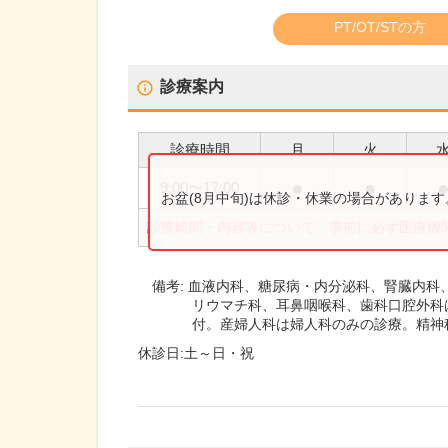
PT/OT/STの方
診療案内
診療時間
月
火
●
●
9:00
〜
17:00
お盆(8月中旬)は休診・休業の場合がありま
診療時間・内容等について、事前に必ず医療機
備考:
血液内科、糖尿病・内分泌科、腎臓内科
リウマチ科、耳鼻咽喉科、歯科口腔外科
付。産婦人科は婦人科のみの診療。精神
休診日:
土～日・祝