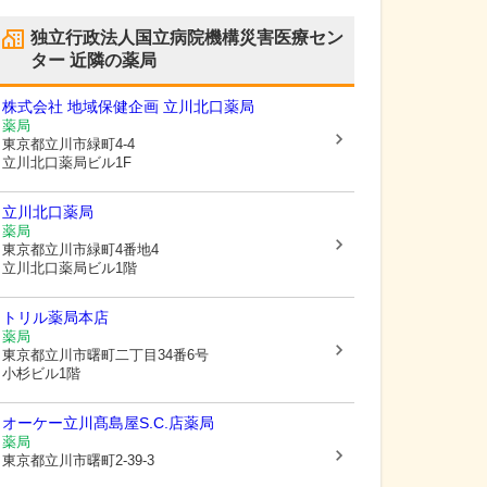
独立行政法人国立病院機構災害医療セン
ター
近隣の薬局
株式会社 地域保健企画 立川北口薬局
薬局
東京都立川市
緑町4-4
立川北口薬局ビル1F
立川北口薬局
薬局
東京都立川市
緑町4番地4
立川北口薬局ビル1階
トリル薬局本店
薬局
東京都立川市
曙町二丁目34番6号
小杉ビル1階
オーケー立川髙島屋S.C.店薬局
薬局
東京都立川市
曙町2-39-3