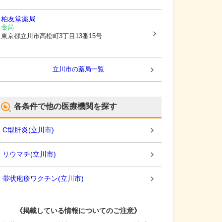
柏友堂薬局
薬局
東京都立川市
高松町3丁目13番15号
立川市
の薬局一覧
各条件で他の医療機関を探す
C型肝炎
(
立川市
)
リウマチ
(
立川市
)
帯状疱疹ワクチン
(
立川市
)
《掲載している情報についてのご注意》