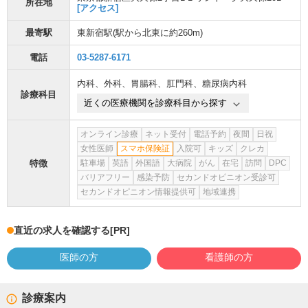
所在地
[アクセス]
最寄駅
東新宿駅
(駅から
北東に約260m
)
電話
03-5287-6171
内科
、
外科
、
胃腸科
、
肛門科
、
糖尿病内科
診療科目
近くの医療機関を診療科目から探す
オンライン診療
ネット受付
電話予約
夜間
日祝
女性医師
スマホ保険証
入院可
キッズ
クレカ
特徴
駐車場
英語
外国語
大病院
がん
在宅
訪問
DPC
バリアフリー
感染予防
セカンドオピニオン受診可
セカンドオピニオン情報提供可
地域連携
直近の求人を確認する
[PR]
医師の方
看護師の方
診療案内