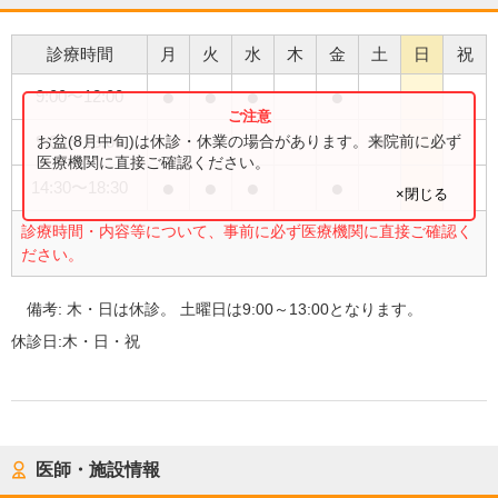
診療時間
月
火
水
木
金
土
日
祝
●
●
●
●
9:00
〜
12:00
●
お盆(8月中旬)は休診・休業の場合があります。来院前に必ず
9:00
〜
13:00
医療機関に直接ご確認ください。
●
●
●
●
14:30
〜
18:30
×閉じる
診療時間・内容等について、事前に必ず医療機関に直接ご確認く
ださい。
備考:
木・日は休診。 土曜日は9:00～13:00となります。
休診日:
木・日・祝
医師・施設情報