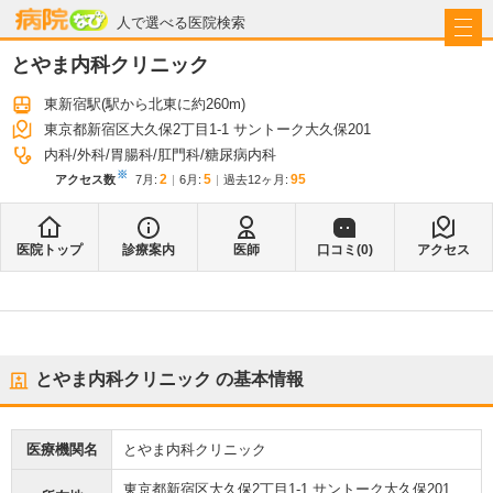
病院なび
人で選べる医院検索
とやま内科クリニック
東新宿駅
(駅から
北東に約260m
)
東京都新宿区大久保2丁目1-1 サントーク大久保201
内科
外科
胃腸科
肛門科
糖尿病内科
※
2
5
95
アクセス数
7月
:
6月
:
過去12ヶ月:
医院トップ
診療案内
医師
口コミ(
0
)
アクセス
とやま内科クリニック
の基本情報
医療機関名
とやま内科クリニック
東京都新宿区大久保2丁目1-1 サントーク大久保201