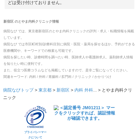
どは受け付けておりません。
新宿区
の
とやま内科クリニック
情報
病院なび では、
東京都
新宿区
の
とやま内科クリニック
の
評判・求人・転職
情報を掲載
しています。
病院なび では市区町村別/診療科目別に病院・医院・薬局を探せるほか、予約ができる
医療機関や、キーワードでの検索も可能です。
病院を探したい時、診療時間を調べたい時、医師求人や看護師求人、薬剤師求人情報
を知りたい時に便利です。
また、役立つ医療コラムなども掲載していますので、是非ご覧になってください。
関連キーワード:
内科 / 外科 / 胃腸科 / 肛門科 / クリニック / かかりつけ
病院なびトップ
>
東京都
>
新宿区
>
内科
外科
... >
とやま内科クリ
ニック
プライバシーマー
クについて