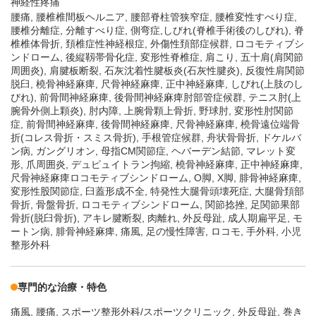
神経性疼痛
腰痛, 腰椎椎間板ヘルニア, 腰部脊柱管狭窄症, 腰椎変性すべり症,
腰椎分離症, 分離すべり症, 側弯症,しびれ(脊椎手術後のしびれ), 脊
椎椎体骨折, 頚椎症性神経根症, 外傷性頚部症候群, ロコモティブシ
ンドローム, 後縦靱帯骨化症, 変形性脊椎症, 肩こり, 五十肩(肩関節
周囲炎), 肩腱板断裂, 石灰沈着性腱板炎(石灰性腱炎), 反復性肩関節
脱臼, 橈骨神経麻痺, 尺骨神経麻痺, 正中神経麻痺, しびれ(上肢のし
びれ), 前骨間神経麻痺, 後骨間神経麻痺肘部管症候群, テニス肘(上
腕骨外側上顆炎), 肘内障, 上腕骨顆上骨折, 野球肘, 変形性肘関節
症, 前骨間神経麻痺, 後骨間神経麻痺, 尺骨神経麻痺, 橈骨遠位端骨
折(コレス骨折・スミス骨折), 手根管症候群, 舟状骨骨折, ドケルバ
ン病, ガングリオン, 母指CM関節症, ヘバーデン結節, マレット変
形, 爪周囲炎, デュピュイトラン拘縮, 橈骨神経麻痺, 正中神経麻痺,
尺骨神経麻痺ロコモティブシンドローム, O脚, X脚, 腓骨神経麻痺,
変形性股関節症, 臼蓋形成不全, 特発性大腿骨頭壊死症, 大腿骨頚部
骨折, 骨盤骨折, ロコモティブシンドローム, 関節捻挫, 足関節果部
骨折(脱臼骨折), アキレ腱断裂, 肉離れ, 外反母趾, 成人期扁平足, モ
ートン病, 腓骨神経麻痺, 痛風, 足の慢性障害, ロコモ, 手外科, 小児
整形外科
専門的な治療・特色
痛風
腰痛
スポーツ整形外科/スポーツクリニック
外反母趾
巻き