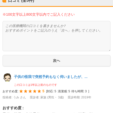
口コミ (全
5
件)
※100文字以上800文字以内でご記入ください
子供の怪我で突然予約もなく伺いましたが、...
この口コミは1年以上前のものです
5
おすすめ度:
[
対応:
5
清潔感:
5
待ち時間:
3
]
投稿者: うみ さん
受診者: 家族 (男性・ 3歳)
受診時期: 2019年
おすすめ度 :