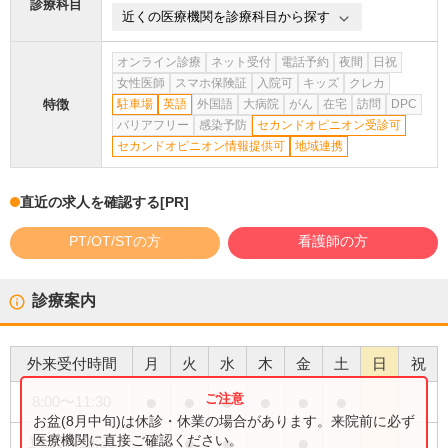
診療科目
近くの医療機関を診療科目から探す
オンライン診療
ネット受付
電話予約
夜間
日祝
女性医師
スマホ保険証
入院可
キッズ
クレカ
特徴
駐車場
英語
外国語
大病院
がん
在宅
訪問
DPC
バリアフリー
感染予防
セカンドオピニオン受診可
セカンドオピニオン情報提供可
地域連携
直近の求人を確認する
[PR]
PT/OT/STの方
看護師の方
診療案内
外来受付時間
月
火
水
木
金
土
日
祝
●
●
●
●
●
●
8:00
〜
11:30
お盆(8月中旬)は休診・休業の場合があります。来院前に必ず
●
●
●
●
医療機関に直接ご確認ください。
14:00
〜
18:30