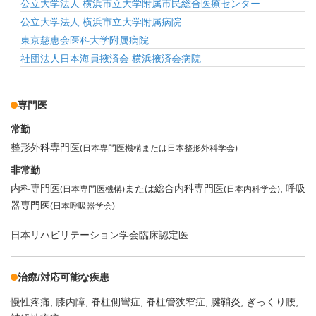
公立大学法人 横浜市立大学附属市民総合医療センター
公立大学法人 横浜市立大学附属病院
東京慈恵会医科大学附属病院
社団法人日本海員掖済会 横浜掖済会病院
専門医
常勤
整形外科専門医
(日本専門医機構または日本整形外科学会)
非常勤
内科専門医
または総合内科専門医
呼吸
(日本専門医機構)
(日本内科学会)
器専門医
(日本呼吸器学会)
日本リハビリテーション学会臨床認定医
治療/対応可能な疾患
慢性疼痛
膝内障
脊柱側彎症
脊柱管狭窄症
腱鞘炎
ぎっくり腰