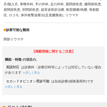
爪/陥入爪
脊椎外科
手の外科
足の外科
股関節疾患
膝関節疾患
肩関節疾患
肘関節疾患
超音波骨折治療
軟部腫瘍/肉腫
骨粗鬆
症
ロコモ
体外衝撃波療法(足底腱膜炎)
リウマチ
診察可能な難病
関節リウマチ
【掲載情報に関するご注意】
機能・特徴
の項目の、
英語対応
は診療科・診療日時等によっては対応していない場合
があります
詳しく見る
セカンドオピニオン受診可能
は自由診療(保険適用外)です
詳しく見る