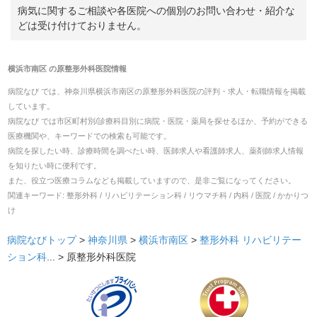
病気に関するご相談や各医院への個別のお問い合わせ・紹介な
どは受け付けておりません。
横浜市南区
の
原整形外科医院
情報
病院なび では、
神奈川県
横浜市南区
の
原整形外科医院
の
評判・求人・転職
情報を掲載
しています。
病院なび では市区町村別/診療科目別に病院・医院・薬局を探せるほか、予約ができる
医療機関や、キーワードでの検索も可能です。
病院を探したい時、診療時間を調べたい時、医師求人や看護師求人、薬剤師求人情報
を知りたい時に便利です。
また、役立つ医療コラムなども掲載していますので、是非ご覧になってください。
関連キーワード:
整形外科 / リハビリテーション科 / リウマチ科 / 内科 / 医院 / かかりつ
け
病院なびトップ
>
神奈川県
>
横浜市南区
>
整形外科
リハビリテー
ション科
... >
原整形外科医院