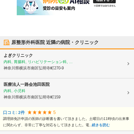
原整形外科医院
近隣の病院・クリニック
よぎクリニック
内科, 胃腸科, リハビリテーション科, ...
神奈川県横浜市南区
弘明寺町270-9
医療法人一路会
池田医院
内科, 小児科
神奈川県横浜市南区
弘明寺町159
5
口コミ:
2
件
調理師免許申請の医師の診断書を書いて頂きました。土曜日の11時頃の出来事
に関わらず、非常に丁寧な対応をして頂きました。電...
続きを読む