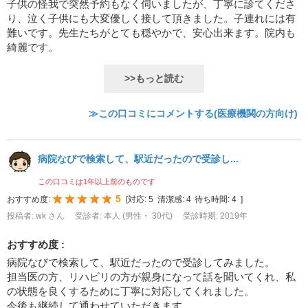
子供の怪我で突然予約もなく伺いましたが、丁寧に診てくださ
り、泣く子供にも大変優しく接して頂きました。子連れには有
難いです。先生たちがとても穏やかで、安心出来ます。院内も
綺麗です。
>>もっと読む
≫この口コミにコメントする(医療機関の方向け)
病院なびで検索して、駅近だったので受診し...
この口コミは1年以上前のものです
5
おすすめ度:
[
対応:
5
清潔感:
4
待ち時間:
4
]
投稿者: wk さん
受診者: 本人 (男性・ 30代)
受診時期: 2019年
おすすめ度 :
病院なびで検索して、駅近だったので受診してみました。
担当医の方、リハビリの方が親身になって話を聞いてくれ、私
の状態を良くするために丁寧に対応してくれました。
今後も継続して通わせていただきます。