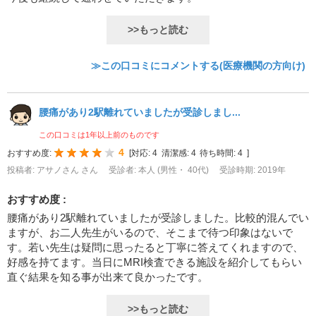
>>もっと読む
≫この口コミにコメントする(医療機関の方向け)
腰痛があり2駅離れていましたが受診しまし...
この口コミは1年以上前のものです
4
おすすめ度:
[
対応:
4
清潔感:
4
待ち時間:
4
]
投稿者: アサノさん さん
受診者: 本人 (男性・ 40代)
受診時期: 2019年
おすすめ度 :
腰痛があり2駅離れていましたが受診しました。比較的混んでい
ますが、お二人先生がいるので、そこまで待つ印象はないで
す。若い先生は疑問に思ったると丁寧に答えてくれますので、
好感を持てます。当日にMRI検査できる施設を紹介してもらい
直ぐ結果を知る事が出来て良かったです。
>>もっと読む