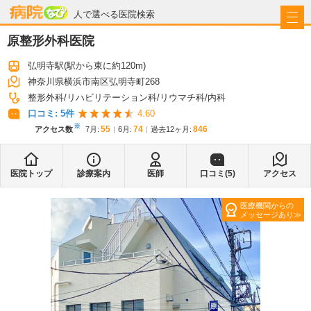
病院なび
人で選べる医院検索
原整形外科医院
弘明寺駅
(駅から
東に約120m
)
神奈川県横浜市南区弘明寺町268
整形外科
リハビリテーション科
リウマチ科
内科
口コミ:
5
件
4.60
※
55
74
846
アクセス数
7月
:
6月
:
過去12ヶ月:
医院トップ
診療案内
医師
口コミ(
5
)
アクセス
医療機関からの
メッセージあり