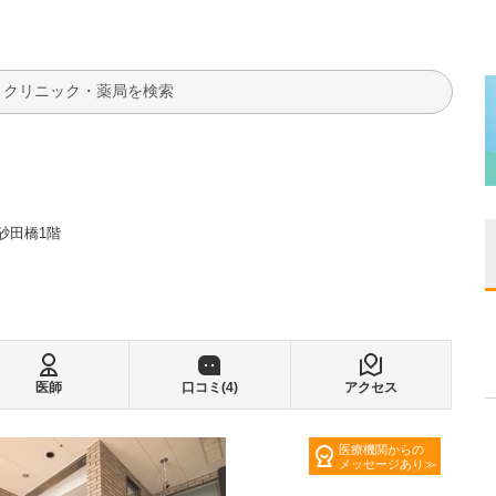
検索
砂田橋1階
医師
口コミ(
4
)
アクセス
医療機関からの
メッセージあり