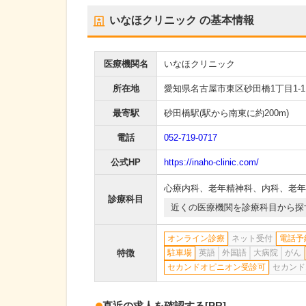
いなほクリニック
の基本情報
医療機関名
いなほクリニック
所在地
愛知県名古屋市東区砂田橋1丁目1-1
最寄駅
砂田橋駅
(駅から
南東に約200m
)
電話
052-719-0717
公式HP
https://inaho-clinic.com/
心療内科
、
老年精神科
、
内科
、
老年
診療科目
近くの医療機関を診療科目から探
オンライン診療
ネット受付
電話予
特徴
駐車場
英語
外国語
大病院
がん
セカンドオピニオン受診可
セカンド
直近の求人を確認する
[PR]