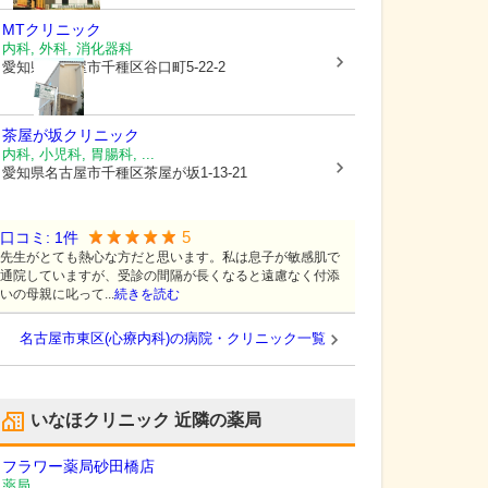
MTクリニック
内科, 外科, 消化器科
愛知県名古屋市千種区
谷口町5-22-2
茶屋が坂クリニック
内科, 小児科, 胃腸科, ...
愛知県名古屋市千種区
茶屋が坂1-13-21
5
口コミ:
1
件
先生がとても熱心な方だと思います。私は息子が敏感肌で
通院していますが、受診の間隔が長くなると遠慮なく付添
いの母親に叱って...
続きを読む
名古屋市東区(心療内科)の病院・クリニック一覧
いなほクリニック
近隣の薬局
フラワー薬局砂田橋店
薬局