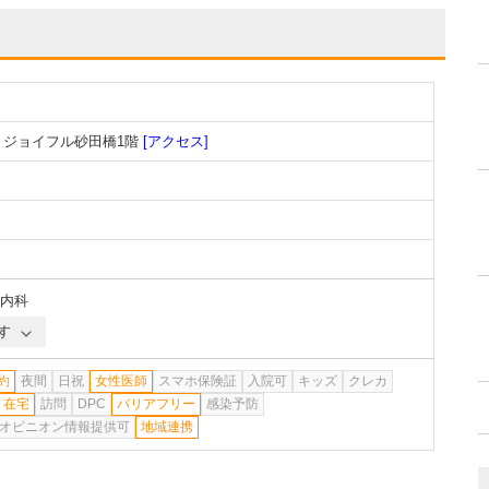
 ジョイフル砂田橋1階
[アクセス]
内科
す
約
夜間
日祝
女性医師
スマホ保険証
入院可
キッズ
クレカ
在宅
訪問
DPC
バリアフリー
感染予防
オピニオン情報提供可
地域連携