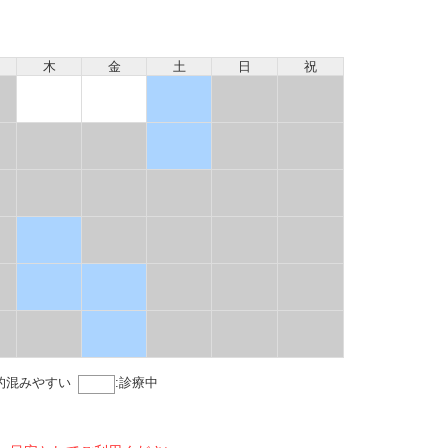
木
金
土
日
祝
的混みやすい
:
診療中