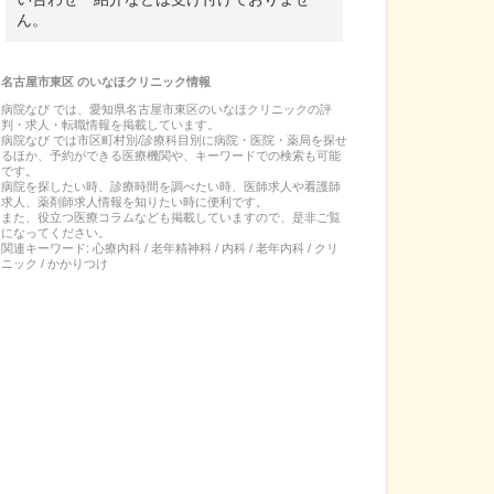
ん。
名古屋市東区
の
いなほクリニック
情報
病院なび では、
愛知県
名古屋市東区
の
いなほクリニック
の
評
判・求人・転職
情報を掲載しています。
病院なび では市区町村別/診療科目別に病院・医院・薬局を探せ
るほか、予約ができる医療機関や、キーワードでの検索も可能
です。
病院を探したい時、診療時間を調べたい時、医師求人や看護師
求人、薬剤師求人情報を知りたい時に便利です。
また、役立つ医療コラムなども掲載していますので、是非ご覧
になってください。
関連キーワード:
心療内科 / 老年精神科 / 内科 / 老年内科 / クリ
ニック / かかりつけ