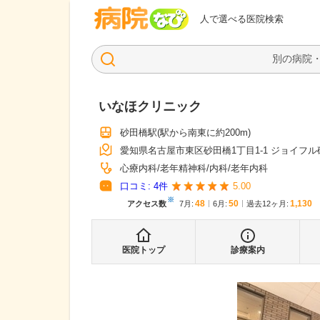
病院なび
人で選べる医院検索
いなほクリニック
砂田橋駅
(駅から
南東に約200m
)
愛知県名古屋市東区砂田橋1丁目1-1 ジョイフル
心療内科
老年精神科
内科
老年内科
口コミ:
4
件
5.00
※
48
50
1,130
アクセス数
7月
:
6月
:
過去12ヶ月:
医院トップ
診療案内