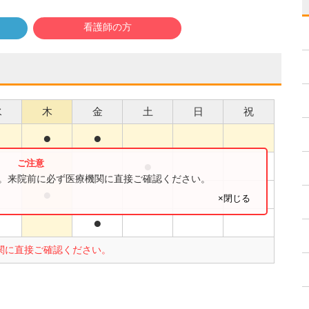
看護師の方
水
木
金
土
日
祝
●
●
●
す。来院前に必ず医療機関に直接ご確認ください。
●
×閉じる
●
関に直接ご確認ください。