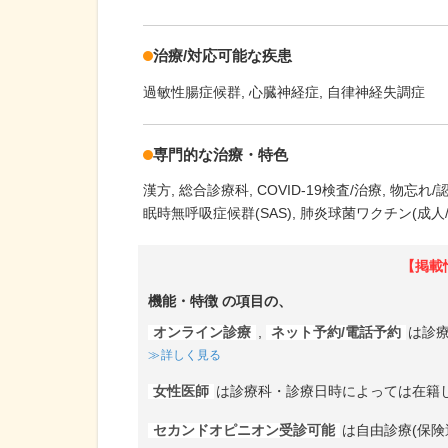
治療/対応可能な疾患
過敏性腸症候群
心臓神経症
自律神経失調症
専門的な治療・特色
漢方
総合診療科
COVID-19検査/治療
物忘れ/
眠時無呼吸症候群(SAS)
肺炎球菌ワクチン(成人/
【掲載
機能・特徴
の項目の、
オンライン診療
,
ネット予約/電話予約
は診
詳しく見る
女性医師
は診療科・診療日時によっては在籍
セカンドオピニオン受診可能
は自由診療(保険