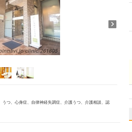
、うつ、心身症、自律神経失調症、介護うつ、介護相談、認