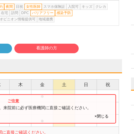
約
夜間
日祝
女性医師
スマホ保険証
入院可
キッズ
クレカ
在宅
訪問
DPC
バリアフリー
感染予防
オピニオン情報提供可
地域連携
看護師の方
水
木
金
土
日
祝
●
●
●
●
す。来院前に必ず医療機関に直接ご確認ください。
×閉じる
●
●
関に直接ご確認ください。