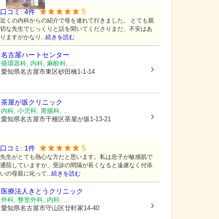
5
口コミ:
4
件
近くの内科からの紹介で母を連れて行きました。 とても親
切な先生でじっくりと話を聞いてくださりまだ、不安はあ
りますがかなり...
続きを読む
名古屋ハートセンター
循環器科, 内科, 麻酔科, ...
愛知県名古屋市東区
砂田橋1-1-14
茶屋が坂クリニック
内科, 小児科, 胃腸科, ...
愛知県名古屋市千種区
茶屋が坂1-13-21
5
口コミ:
1
件
先生がとても熱心な方だと思います。私は息子が敏感肌で
通院していますが、受診の間隔が長くなると遠慮なく付添
いの母親に叱って...
続きを読む
医療法人きとうクリニック
外科, 整形外科, 内科, ...
愛知県名古屋市守山区
廿軒家14-40