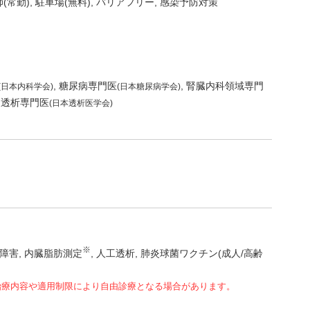
(常勤)
駐車場(無料)
バリアフリー
感染予防対策
糖尿病専門医
腎臓内科領域専門
(日本内科学会)
(日本糖尿病学会)
透析専門医
(日本透析医学会)
※
障害
内臓脂肪測定
人工透析
肺炎球菌ワクチン(成人/高齢
治療内容や適用制限により自由診療となる場合があります。