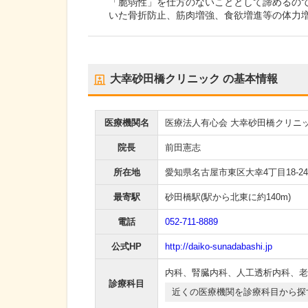
「脆弱性」を仕方のないこととして諦めるの
いた骨折防止、筋肉増強、食欲増進等の体力
大幸砂田橋クリニック
の基本情報
医療機関名
医療法人有心会 大幸砂田橋クリニ
院長
前田憲志
所在地
愛知県名古屋市東区大幸4丁目18-24
最寄駅
砂田橋駅
(駅から
北東に約140m
)
電話
052-711-8889
公式HP
http://daiko-sunadabashi.jp
内科
、
腎臓内科
、
人工透析内科
、
老
診療科目
近くの医療機関を診療科目から探