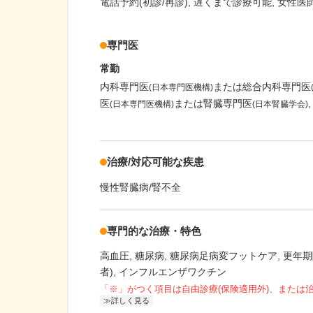
電話予約(初診/再診)
遅くまで診療可能
女性医師
専門医
常勤
内科専門医
または総合内科専門医
(日本専門医機構)
医
または腎臓専門医
(日本専門医機構)
(日本腎臓学会)
治療/対応可能な疾患
慢性腎臓病/腎不全
専門的な治療・特色
高血圧
糖尿病
糖尿病足病変フットケア
更年期
者)
インフルエンザワクチン
「※」がつく項目は自由診療(保険適用外)、または
詳しく見る