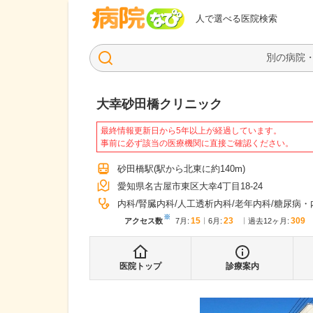
病院なび
人で選べる医院検索
大幸砂田橋クリニック
最終情報更新日から5年以上が経過しています。
事前に必ず該当の医療機関に直接ご確認ください。
砂田橋駅
(駅から
北東に約140m
)
愛知県名古屋市東区大幸4丁目18-24
内科
腎臓内科
人工透析内科
老年内科
糖尿病・
※
15
23
309
アクセス数
7月
:
6月
:
過去12ヶ月:
医院トップ
診療案内