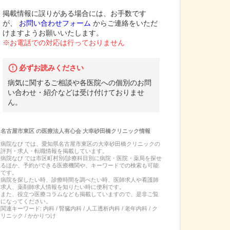
掲載情報に誤りがある場合には、お手数です
が、
お問い合わせフォーム
からご連絡をいただ
けますようお願いいたします。
※お電話での対応は行っておりません
必ずお読みください
病気に関するご相談や各医院への個別のお問
い合わせ・紹介などは受け付けておりませ
ん。
名古屋市東区
の
医療法人有心会 大幸砂田橋クリニック
情報
病院なび では、
愛知県
名古屋市東区
の
大幸砂田橋クリニック
の
評判・求人・転職
情報を掲載しています。
病院なび では市区町村別/診療科目別に病院・医院・薬局を探せ
るほか、予約ができる医療機関や、キーワードでの検索も可能
です。
病院を探したい時、診療時間を調べたい時、医師求人や看護師
求人、薬剤師求人情報を知りたい時に便利です。
また、役立つ医療コラムなども掲載していますので、是非ご覧
になってください。
関連キーワード:
内科 / 腎臓内科 / 人工透析内科 / 老年内科 / ク
リニック / かかりつけ