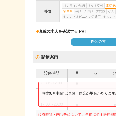
オンライン診療
ネット受付
電話予
特徴
駐車場
英語
外国語
大病院
がん
セカンドオピニオン受診可
セカンド
直近の求人を確認する
[PR]
医師の方
診療案内
診療時間
月
火
●
8:30
〜
12:00
●
お盆(8月中旬)は休診・休業の場合がありま
9:00
〜
12:00
●
17:00
〜
20:00
診療時間・内容等について、事前に必ず医療機