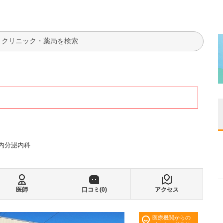
検索
内分泌内科
医師
口コミ(
0
)
アクセス
医療機関からの