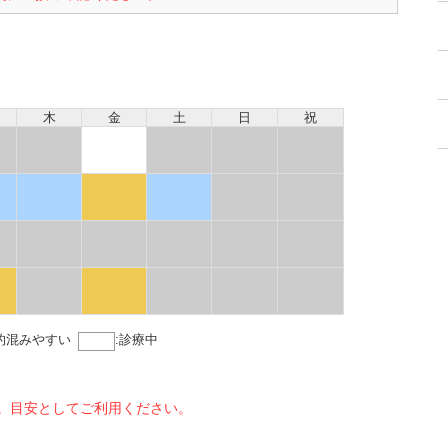
木
金
土
日
祝
的混みやすい
:
診療中
。目安としてご利用ください。