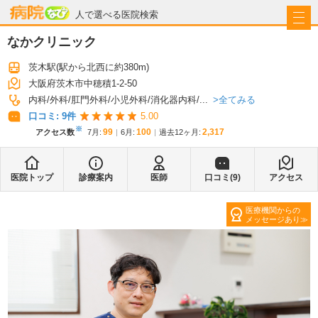
病院なび
人で選べる医院検索
なかクリニック
茨木駅
(駅から
北西に約380m
)
大阪府茨木市中穂積1-2-50
全てみる
内科
外科
肛門外科
小児外科
消化器内科
...
口コミ:
9
件
5.00
※
99
100
2,317
アクセス数
7月
:
6月
:
過去12ヶ月:
医院トップ
診療案内
医師
口コミ(
9
)
アクセス
医療機関からの
メッセージあり