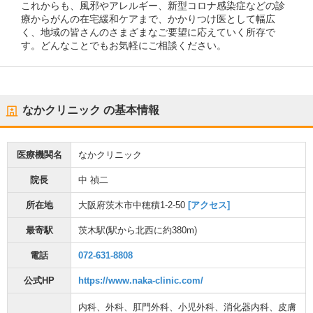
これからも、風邪やアレルギー、新型コロナ感染症などの診
療からがんの在宅緩和ケアまで、かかりつけ医として幅広
く、地域の皆さんのさまざまなご要望に応えていく所存で
す。どんなことでもお気軽にご相談ください。
なかクリニック
の基本情報
医療機関名
なかクリニック
院長
中 禎二
所在地
大阪府茨木市中穂積1-2-50
[アクセス]
最寄駅
茨木駅
(駅から
北西に約380m
)
電話
072-631-8808
公式HP
https://www.naka-clinic.com/
内科
、
外科
、
肛門外科
、
小児外科
、
消化器内科
、
皮膚