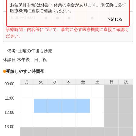
●
お盆(8月中旬)は休診・休業の場合があります。来院前に必ず
14:30
〜
17:30
医療機関に直接ご確認ください。
●
●
●
●
16:00
〜
19:00
×閉じる
診療時間・内容等について、事前に必ず医療機関に直接ご確認く
ださい。
備考:
土曜の午後も診療
休診日:
木午後、日、祝
受診しやすい時間帯
月
火
水
木
金
土
日
祝
09:00
11:00
12:00
13:00