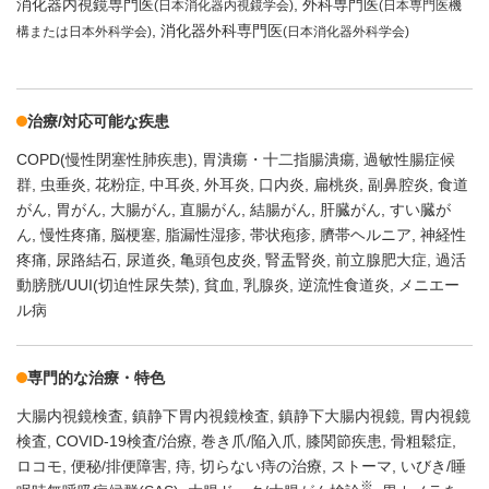
消化器内視鏡専門医
外科専門医
(日本消化器内視鏡学会)
(日本専門医機
消化器外科専門医
構または日本外科学会)
(日本消化器外科学会)
治療/対応可能な疾患
COPD(慢性閉塞性肺疾患)
胃潰瘍・十二指腸潰瘍
過敏性腸症候
群
虫垂炎
花粉症
中耳炎
外耳炎
口内炎
扁桃炎
副鼻腔炎
食道
がん
胃がん
大腸がん
直腸がん
結腸がん
肝臓がん
すい臓が
ん
慢性疼痛
脳梗塞
脂漏性湿疹
帯状疱疹
臍帯ヘルニア
神経性
疼痛
尿路結石
尿道炎
亀頭包皮炎
腎盂腎炎
前立腺肥大症
過活
動膀胱/UUI(切迫性尿失禁)
貧血
乳腺炎
逆流性食道炎
メニエー
ル病
専門的な治療・特色
大腸内視鏡検査
鎮静下胃内視鏡検査
鎮静下大腸内視鏡
胃内視鏡
検査
COVID-19検査/治療
巻き爪/陥入爪
膝関節疾患
骨粗鬆症
ロコモ
便秘/排便障害
痔
切らない痔の治療
ストーマ
いびき/睡
※