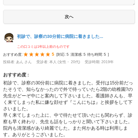
初診で、診察の30分前に病院に着きました...
この口コミは1年以上前のものです
5
おすすめ度:
[
対応:
5
清潔感:
5
待ち時間:
5
]
投稿者: あん さん
受診者: 本人 (女性・ 20代)
受診時期: 2019年
おすすめ度 :
初診で、診察の30分前に病院に着きました。受付は15分前だっ
たそうで、知らなかったので外で待っていたら2階の幼稚園?の
先生がどーぞ中にと案内して下さいました。看護師さんも、早
く来てしまった私に嫌な顔せず『こんにちは』と挨拶をして下
さいました。
早く来てしまった上に、中で待たせて頂いたにも関わらず、診
察も早く終わり、先生も話をしっかりと聞いて下さいました。
院内も清潔感があり綺麗でした。また何かある時は利用しま
す。ありがとうございました。