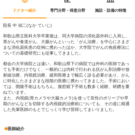
ドクター紹介
専門分野・得意分野
施設・設備の特徴
院長 中 禎二(なか ていじ)
和歌山県立医科大学卒業後は、同大学病院の消化器外科に入局し、
胃がんや食道がん、大腸がんといった「がん治療」を中心にさまざ
まな消化器疾患の症例に携わったほか、大学院でがんの免疫療法に
ついての基礎研究にも従事してきました。
都会の大学病院とは違い、和歌山県下の病院では外科の医師であっ
ても手術だけでなく、一般的には内科で行われる抗がん剤治療や放
射線治療、内視鏡治療、緩和医療まで幅広く診る必要があり、がん
に特化したさまざまな段階の医療に携わってきました。手術におい
ては、開腹手術はもちろん、腹腔鏡下手術も数多く経験、研鑽を重
ねています。
また、内視鏡(胃カメラや大腸カメラ)を使って良性のポリープや早
期のがんなどを切除する内視鏡的治療術についても、その道に精通
した先輩医師のもとでじっくり学び習得してまいりました。
医師紹介