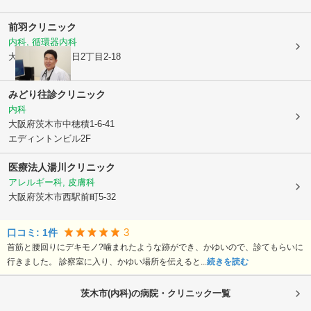
前羽クリニック
内科, 循環器内科
大阪府茨木市
春日2丁目2-18
みどり往診クリニック
内科
大阪府茨木市
中穂積1-6-41
エディントンビル2F
医療法人
湯川クリニック
アレルギー科, 皮膚科
大阪府茨木市
西駅前町5-32
3
口コミ:
1
件
首筋と腰回りにデキモノ?噛まれたような跡ができ、かゆいので、診てもらいに
行きました。 診察室に入り、かゆい場所を伝えると...
続きを読む
茨木市(内科)の病院・クリニック一覧