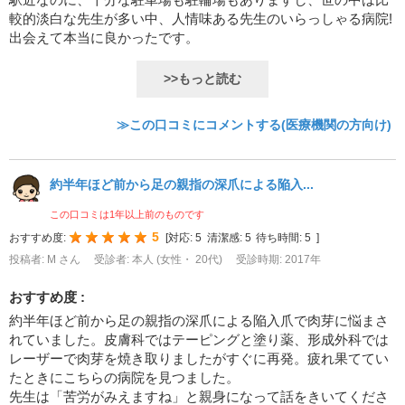
較的淡白な先生が多い中、人情味ある先生のいらっしゃる病院!
出会えて本当に良かったです。
>>もっと読む
≫この口コミにコメントする(医療機関の方向け)
約半年ほど前から足の親指の深爪による陥入...
この口コミは1年以上前のものです
5
おすすめ度:
[
対応:
5
清潔感:
5
待ち時間:
5
]
投稿者: M さん
受診者: 本人 (女性・ 20代)
受診時期: 2017年
おすすめ度 :
約半年ほど前から足の親指の深爪による陥入爪で肉芽に悩まさ
れていました。皮膚科ではテーピングと塗り薬、形成外科では
レーザーで肉芽を焼き取りましたがすぐに再発。疲れ果ててい
たときにこちらの病院を見つました。
先生は「苦労がみえますね」と親身になって話をきいてくださ