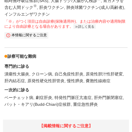
眠時無呼吸症候群(SAS)
大腸ドック/大腸がん検診
胃カメラを
※
含む人間ドック
肝炎ワクチン
肺炎球菌ワクチン(成人/高齢者)
インフルエンザワクチン
「※」がつく項目は自由診療(保険適用外)、または治療内容や適用制限
により自由診療となる場合があります。
詳しく見る
本情報に関するご注意
診察可能な難病
専門的に診る
潰瘍性大腸炎
クローン病
自己免疫性肝炎
原発性胆汁性肝硬変
肝内結石症
原発性硬化性胆管炎
慢性膵炎
嚢胞性線維症
一次的に診る
ベーチェット病
劇症肝炎
特発性門脈圧亢進症
肝外門脈閉塞症
バット・キアリ(Budd-Chiari)症候群
重症急性膵炎
【掲載情報に関するご注意】