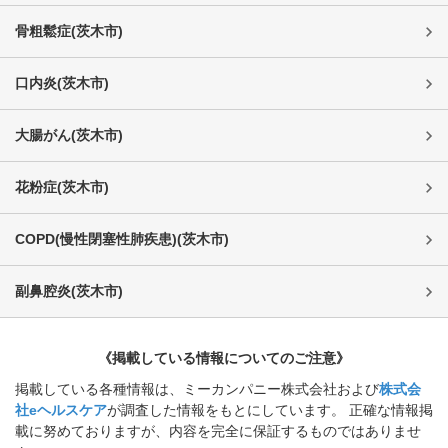
骨粗鬆症
(
茨木市
)
口内炎
(
茨木市
)
大腸がん
(
茨木市
)
花粉症
(
茨木市
)
COPD(慢性閉塞性肺疾患)
(
茨木市
)
副鼻腔炎
(
茨木市
)
《掲載している情報についてのご注意》
掲載している各種情報は、ミーカンパニー株式会社および
株式会
社eヘルスケア
が調査した情報をもとにしています。 正確な情報掲
載に努めておりますが、内容を完全に保証するものではありませ