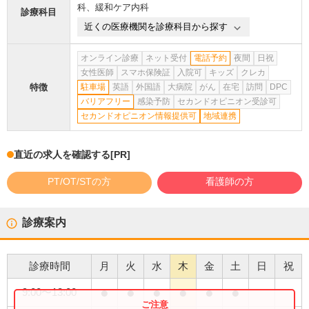
科
、
緩和ケア内科
診療科目
近くの医療機関を診療科目から探す
オンライン診療
ネット受付
電話予約
夜間
日祝
女性医師
スマホ保険証
入院可
キッズ
クレカ
特徴
駐車場
英語
外国語
大病院
がん
在宅
訪問
DPC
バリアフリー
感染予防
セカンドオピニオン受診可
セカンドオピニオン情報提供可
地域連携
直近の求人を確認する
[PR]
PT/OT/STの方
看護師の方
診療案内
診療時間
月
火
水
木
金
土
日
祝
●
●
●
●
●
●
9:00
〜
13:00