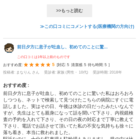
>>もっと読む
≫この口コミにコメントする(医療機関の方向け)
前日夕方に息子が吐血し、初めてのことに驚...
この口コミは1年以上前のものです
5
おすすめ度:
[
対応:
5
清潔感:
5
待ち時間:
5
]
投稿者: まなりん さん
受診者: 家族 (男性・ 10代)
受診時期: 2018年
おすすめ度 :
前日夕方に息子が吐血し、初めてのことに驚いた私はおろおろ
しつつも、ネットで検索して見つけたこちらの病院にすぐに電
話しました。実はその日、午後は休診の日だったみたいなんで
すが、先生はとても親身になって話を聞いて下さり、内視鏡検
査の予約を入れて下さり、その日の夜の対応まで丁寧に教えて
下さり、電話でお話させて頂いてた私の不安な気持ちも徐々に
落ち着き、本当に救われました。
駅近なのに、十分な駐車場も駐輪場もありますし、世の中は比