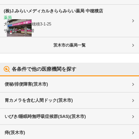
(株)J.みらいメディカル
きららみらい薬局 中穂積店
薬局
大阪府茨木市
中穂積3-1-25
サンハイム東1階
茨木市
の薬局一覧
各条件で他の医療機関を探す
便秘/排便障害
(
茨木市
)
胃カメラを含む人間ドック
(
茨木市
)
いびき/睡眠時無呼吸症候群(SAS)
(
茨木市
)
痔
(
茨木市
)