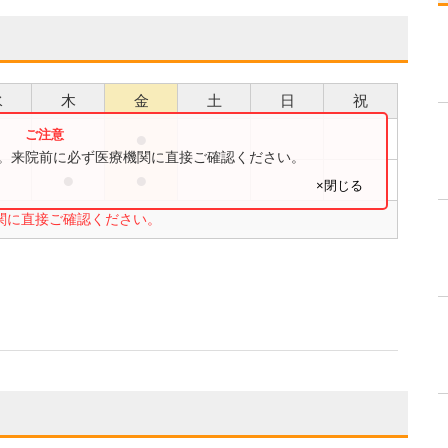
水
木
金
土
日
祝
●
●
す。来院前に必ず医療機関に直接ご確認ください。
●
●
×閉じる
関に直接ご確認ください。