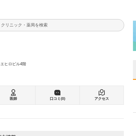
検索
スエヒロビル4階
医師
口コミ(
0
)
アクセス