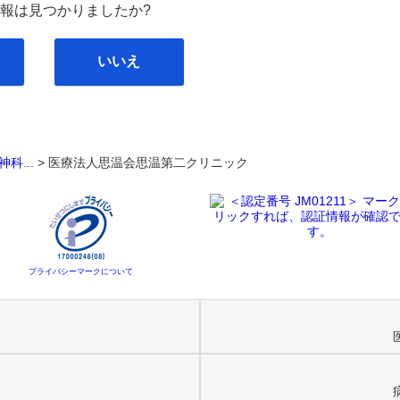
報は見つかりましたか?
いいえ
神科
... >
医療法人思温会思温第二クリニック
プライバシーマークについて