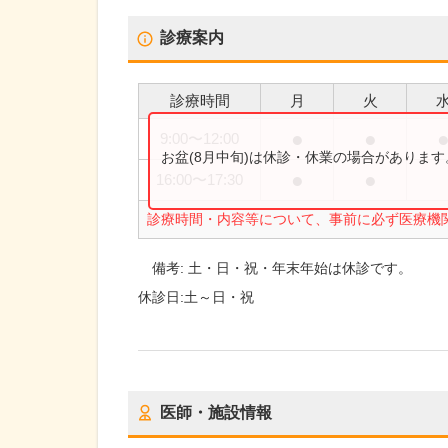
診療案内
診療時間
月
火
●
●
9:00
〜
12:00
お盆(8月中旬)は休診・休業の場合がありま
●
●
16:00
〜
17:30
診療時間・内容等について、事前に必ず医療機
備考:
土・日・祝・年末年始は休診です。
休診日:
土～日・祝
医師・施設情報