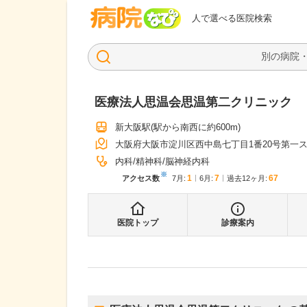
病院なび
人で選べる医院検索
医療法人思温会思温第二クリニック
新大阪駅
(駅から
南西に約600m
)
大阪府大阪市淀川区西中島七丁目1番20号第一
内科
精神科
脳神経内科
※
1
7
67
アクセス数
7月
:
6月
:
過去12ヶ月:
医院トップ
診療案内