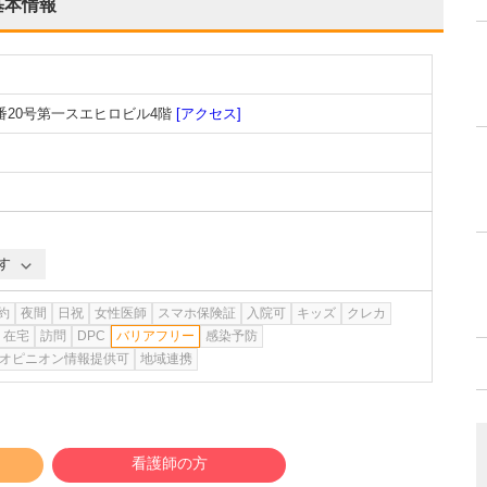
基本情報
20号第一スエヒロビル4階
[アクセス]
す
約
夜間
日祝
女性医師
スマホ保険証
入院可
キッズ
クレカ
在宅
訪問
DPC
バリアフリー
感染予防
オピニオン情報提供可
地域連携
看護師の方