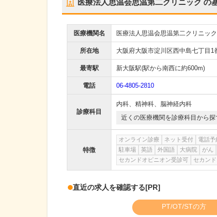
医療法人思温会思温第二クリニック
の
医療機関名
医療法人思温会思温第二クリニック
所在地
大阪府大阪市淀川区西中島七丁目1番
最寄駅
新大阪駅
(駅から
南西に約600m
)
電話
06-4805-2810
内科
、
精神科
、
脳神経内科
診療科目
近くの医療機関を診療科目から探
オンライン診療
ネット受付
電話予
特徴
駐車場
英語
外国語
大病院
がん
セカンドオピニオン受診可
セカンド
直近の求人を確認する
[PR]
PT/OT/STの方