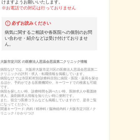
けますようお願いいたします。
※お電話での対応は行っておりません
必ずお読みください
病気に関するご相談や各医院への個別のお問
い合わせ・紹介などは受け付けておりませ
ん。
大阪市淀川区
の
医療法人思温会思温第二クリニック
情報
病院なび では、
大阪府
大阪市淀川区
の
医療法人思温会思温第二
クリニック
の
評判・求人・転職
情報を掲載しています。
病院なび では市区町村別/診療科目別に病院・医院・薬局を探せ
るほか、予約ができる医療機関や、キーワードでの検索も可能
です。
病院を探したい時、診療時間を調べたい時、医師求人や看護師
求人、薬剤師求人情報を知りたい時に便利です。
また、役立つ医療コラムなども掲載していますので、是非ご覧
になってください。
関連キーワード:
内科 / 精神科 / 脳神経内科 / 大阪市淀川区 / ク
リニック / かかりつけ