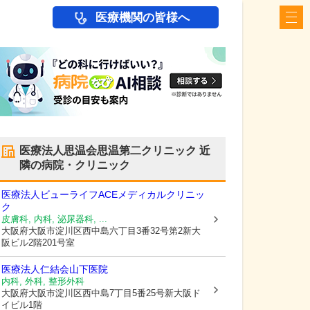
医療機関の皆様へ
医療法人思温会思温第二クリニック
近
隣の病院・クリニック
医療法人ビューライフACEメディカルクリニッ
ク
皮膚科, 内科, 泌尿器科, ...
大阪府大阪市淀川区
西中島六丁目3番32号第2新大
阪ビル2階201号室
医療法人仁結会山下医院
内科, 外科, 整形外科
大阪府大阪市淀川区
西中島7丁目5番25号新大阪ド
イビル1階