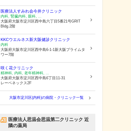
医療法人すみれ会今井クリニック
内科, 腎臓内科, 眼科, ...
大阪府大阪市淀川区
西中島六丁目5番21号GRIT
Bldg.2階
KKCウエルネス新大阪健診クリニック
内科
大阪府大阪市淀川区
西中島6-1-1新大阪プライムタ
ワー7階
咲く花クリニック
精神科, 内科, 老年精神科, ...
大阪府大阪市淀川区
西中島6丁目11-31
レーベネックス2F
大阪市淀川区(内科)の病院・クリニック一覧
医療法人思温会思温第二クリニック
近
隣の薬局