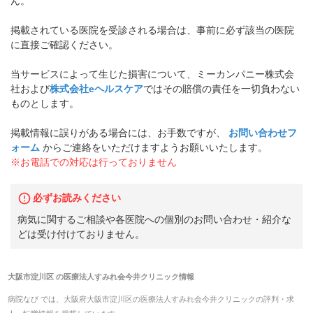
ん。
掲載されている医院を受診される場合は、事前に必ず該当の医院
に直接ご確認ください。
当サービスによって生じた損害について、ミーカンパニー株式会
社および
株式会社eヘルスケア
ではその賠償の責任を一切負わない
ものとします。
掲載情報に誤りがある場合には、お手数ですが、
お問い合わせフ
ォーム
からご連絡をいただけますようお願いいたします。
※お電話での対応は行っておりません
必ずお読みください
病気に関するご相談や各医院への個別のお問い合わせ・紹介な
どは受け付けておりません。
大阪市淀川区
の
医療法人すみれ会今井クリニック
情報
病院なび では、
大阪府
大阪市淀川区
の
医療法人すみれ会今井クリニック
の
評判・求