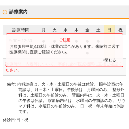
診療案内
診療時間
月
火
水
木
金
土
日
祝
●
●
●
●
●
●
9:30
〜
12:30
お盆(8月中旬)は休診・休業の場合があります。来院前に必ず
●
●
●
医療機関に直接ご確認ください。
16:30
〜
19:00
×閉じる
診療時間・内容等について、事前に必ず医療機関に直接ご確認く
ださい。
備考:
内科診療は、火・木・土曜日の午後は休診。 眼科診察の午
前診は、月～木・土曜日。午後診は、月曜日のみ。 整形外
科は、土曜日の午前診のみ。 腎臓内科は、火・木・土曜日
の午後は休診。 膠原病内科は、水曜日の午前診のみ。 リウ
マチ科は、水曜日の午前診のみ。 日・祝・年末年始は休診
です。
休診日:
日・祝