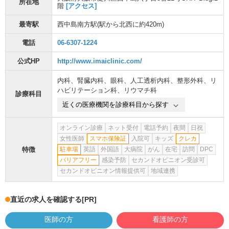
所在地
階
[アクセス]
最寄駅
西中島南方駅
(駅から
北西に約420m
)
電話
06-6307-1224
公式HP
http://www.imaiclinic.com/
内科
、
腎臓内科
、
眼科
、
人工透析内科
、
整形外科
、
リ
ハビリテーション科
、
リウマチ科
診療科目
近くの医療機関を診療科目から探す
オンライン診療
ネット受付
電話予約
夜間
日祝
女性医師
スマホ保険証
入院可
キッズ
クレカ
特徴
駐車場
英語
外国語
大病院
がん
在宅
訪問
DPC
バリアフリー
感染予防
セカンドオピニオン受診可
セカンドオピニオン情報提供可
地域連携
直近の求人を確認する
[PR]
医師の方
看護師の方