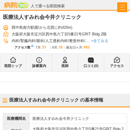
病院なび
人で選べる医院検索
医療法人すみれ会今井クリニック
西中島南方駅
(駅から
北西に約420m
)
大阪府大阪市淀川区西中島六丁目5番21号GRIT Bldg.2階
全てみる
内科
腎臓内科
眼科
人工透析内科
整形外科
...
※
37
35
493
アクセス数
7月
:
6月
:
過去12ヶ月:
医院トップ
診療案内
医師
口コミ(
0
)
アクセス
医療法人すみれ会今井クリニック
の基本情報
医療機関名
医療法人すみれ会今井クリニック
大阪府大阪市淀川区西中島六丁目5番21号GRIT Bldg.2