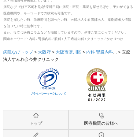
人・転職
情報を掲載しています。
病院なび では市区町村別/診療科目別に病院・医院・薬局を探せるほか、予約ができる
医療機関や、キーワードでの検索も可能です。
病院を探したい時、診療時間を調べたい時、医師求人や看護師求人、薬剤師求人情報
を知りたい時に便利です。
また、役立つ医療コラムなども掲載していますので、是非ご覧になってください。
関連キーワード:
内科 / 腎臓内科 / 眼科 / 人工透析内科 / クリニック / かかりつけ
病院なびトップ
>
大阪府
>
大阪市淀川区
>
内科
腎臓内科
... >
医療
法人すみれ会今井クリニック
プライバシーマークについて
トップ
医療機関の皆様へ