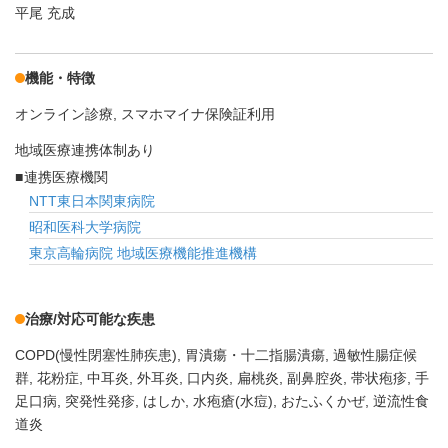
平尾 充成
機能・特徴
オンライン診療
スマホマイナ保険証利用
地域医療連携体制あり
連携医療機関
NTT東日本関東病院
昭和医科大学病院
東京高輪病院 地域医療機能推進機構
治療/対応可能な疾患
COPD(慢性閉塞性肺疾患)
胃潰瘍・十二指腸潰瘍
過敏性腸症候
群
花粉症
中耳炎
外耳炎
口内炎
扁桃炎
副鼻腔炎
帯状疱疹
手
足口病
突発性発疹
はしか
水疱瘡(水痘)
おたふくかぜ
逆流性食
道炎