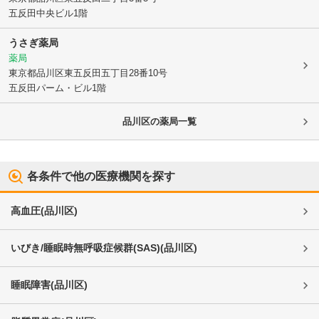
五反田中央ビル1階
うさぎ薬局
薬局
東京都品川区
東五反田五丁目28番10号
五反田パーム・ビル1階
品川区
の薬局一覧
各条件で他の医療機関を探す
高血圧
(
品川区
)
いびき/睡眠時無呼吸症候群(SAS)
(
品川区
)
睡眠障害
(
品川区
)