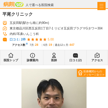
病院なび
人で選べる医院検索
平尾クリニック
五反田駅
(駅から
南に約90m
)
東京都品川区西五反田1丁目7-1 リビオ五反田プラグマGタワー304
内科
耳鼻いんこう科
口コミ:
2
件
5.00
※
28
19
447
アクセス数
7月
:
6月
:
過去12ヶ月:
医院トップ
診療案内
医師
口コミ(
2
)
アクセス
医療機関からの
メッセージあり