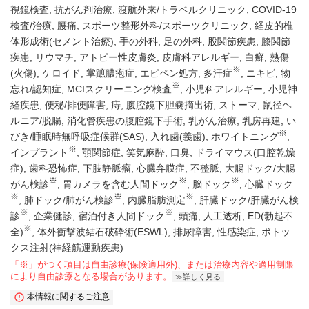
視鏡検査
抗がん剤治療
渡航外来/トラベルクリニック
COVID-19
検査/治療
腰痛
スポーツ整形外科/スポーツクリニック
経皮的椎
体形成術(セメント治療)
手の外科
足の外科
股関節疾患
膝関節
疾患
リウマチ
アトピー性皮膚炎
皮膚科アレルギー
白癬
熱傷
※
(火傷)
ケロイド
掌蹠膿疱症
エピペン処方
多汗症
ニキビ
物
※
忘れ/認知症
MCIスクリーニング検査
小児科アレルギー
小児神
経疾患
便秘/排便障害
痔
腹腔鏡下胆嚢摘出術
ストーマ
鼠径ヘ
ルニア/脱腸
消化管疾患の腹腔鏡下手術
乳がん治療
乳房再建
い
※
びき/睡眠時無呼吸症候群(SAS)
入れ歯(義歯)
ホワイトニング
※
インプラント
顎関節症
笑気麻酔
口臭
ドライマウス(口腔乾燥
症)
歯科恐怖症
下肢静脈瘤
心臓弁膜症
不整脈
大腸ドック/大腸
※
※
※
がん検診
胃カメラを含む人間ドック
脳ドック
心臓ドック
※
※
※
肺ドック/肺がん検診
内臓脂肪測定
肝臓ドック/肝臓がん検
※
※
診
企業健診
宿泊付き人間ドック
頭痛
人工透析
ED(勃起不
※
全)
体外衝撃波結石破砕術(ESWL)
排尿障害
性感染症
ボトッ
クス注射(神経筋運動疾患)
「※」がつく項目は自由診療(保険適用外)、または治療内容や適用制限
により自由診療となる場合があります。
詳しく見る
本情報に関するご注意