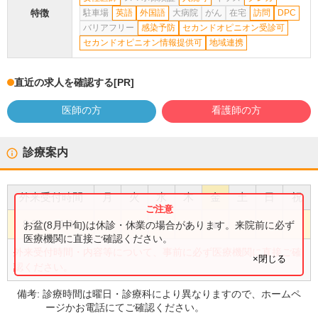
特徴
駐車場
英語
外国語
大病院
がん
在宅
訪問
DPC
バリアフリー
感染予防
セカンドオピニオン受診可
セカンドオピニオン情報提供可
地域連携
直近の求人を確認する
[PR]
医師の方
看護師の方
診療案内
外来受付時間
月
火
水
木
金
土
日
祝
●
●
●
●
●
8:30
〜
11:30
お盆(8月中旬)は休診・休業の場合があります。来院前に必ず
医療機関に直接ご確認ください。
外来受付時間・内容等について、事前に必ず医療機関に直接ご確
×閉じる
認ください。
備考:
診療時間は曜日・診療科により異なりますので、ホームペ
ージかお電話にてご確認ください。