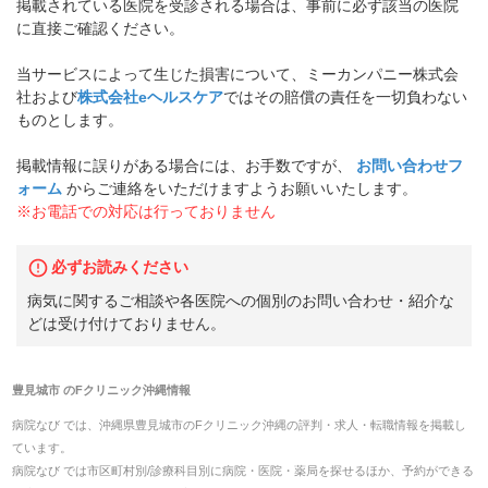
掲載されている医院を受診される場合は、事前に必ず該当の医院
に直接ご確認ください。
当サービスによって生じた損害について、ミーカンパニー株式会
社および
株式会社eヘルスケア
ではその賠償の責任を一切負わない
ものとします。
掲載情報に誤りがある場合には、お手数ですが、
お問い合わせフ
ォーム
からご連絡をいただけますようお願いいたします。
※お電話での対応は行っておりません
必ずお読みください
病気に関するご相談や各医院への個別のお問い合わせ・紹介な
どは受け付けておりません。
豊見城市
の
Fクリニック沖縄
情報
病院なび では、
沖縄県
豊見城市
の
Fクリニック沖縄
の
評判・求人・転職
情報を掲載し
ています。
病院なび では市区町村別/診療科目別に病院・医院・薬局を探せるほか、予約ができる