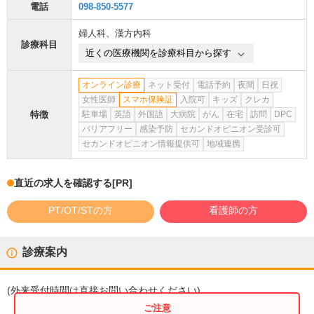
電話
098-850-5577
婦人科
、
漢方内科
診療科目
近くの医療機関を診療科目から探す
オンライン診療
ネット受付
電話予約
夜間
日祝
女性医師
スマホ保険証
入院可
キッズ
クレカ
特徴
駐車場
英語
外国語
大病院
がん
在宅
訪問
DPC
バリアフリー
感染予防
セカンドオピニオン受診可
セカンドオピニオン情報提供可
地域連携
直近の求人を確認する
[PR]
PT/OT/STの方
看護師の方
診療案内
(
外来受付時間
は直接お問い合わせください)