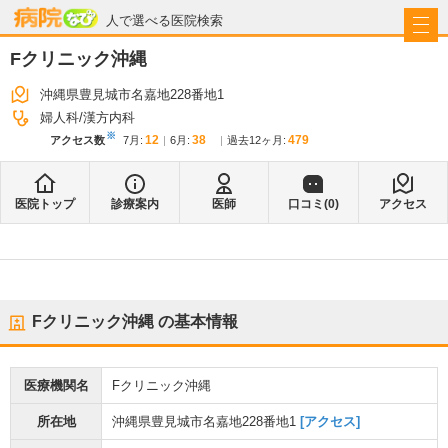
病院なび
人で選べる医院検索
Fクリニック沖縄
沖縄県豊見城市名嘉地228番地1
婦人科
漢方内科
※
12
38
479
アクセス数
7月
:
6月
:
過去12ヶ月:
医院トップ
診療案内
医師
口コミ(
0
)
アクセス
Fクリニック沖縄
の基本情報
医療機関名
Fクリニック沖縄
所在地
沖縄県豊見城市名嘉地228番地1
[アクセス]