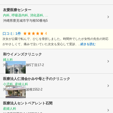
友愛医療センター
内科, 呼吸器内科, 消化器科, ...
沖縄県豊見城市
字与根50番地5
4
口コミ:
1
件
次女が公園で転んで、ひじを骨折しました。時間外でしたが女性の先生の対応
がやさしくて、痛みで泣いていた次女も安心して受診、...
続きを読む
和ウイメンズクリニック
婦人科
沖縄県那覇市
小禄5丁目17-2
医療法人仁清会
かみや母と子のクリニック
小児科, 産婦人科
沖縄県糸満市
阿波根1552-2
医療法人
セントペアレント石間
産婦人科