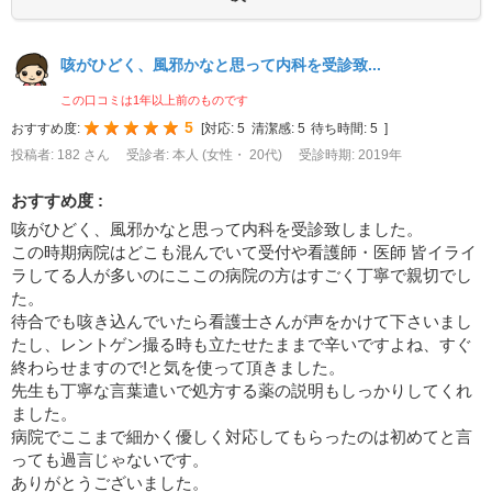
咳がひどく、風邪かなと思って内科を受診致...
この口コミは1年以上前のものです
5
おすすめ度:
[
対応:
5
清潔感:
5
待ち時間:
5
]
投稿者: 182 さん
受診者: 本人 (女性・ 20代)
受診時期: 2019年
おすすめ度 :
咳がひどく、風邪かなと思って内科を受診致しました。
この時期病院はどこも混んでいて受付や看護師・医師 皆イライ
ラしてる人が多いのにここの病院の方はすごく丁寧で親切でし
た。
待合でも咳き込んでいたら看護士さんが声をかけて下さいまし
たし、レントゲン撮る時も立たせたままで辛いですよね、すぐ
終わらせますので!と気を使って頂きました。
先生も丁寧な言葉遣いで処方する薬の説明もしっかりしてくれ
ました。
病院でここまで細かく優しく対応してもらったのは初めてと言
っても過言じゃないです。
ありがとうございました。