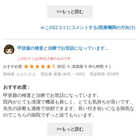
>>もっと読む
≫この口コミにコメントする(医療機関の方向け)
甲状腺の検査と治療でお世話になっています...
この口コミは1年以上前のものです
5
おすすめ度:
[
対応:
5
清潔感:
5
待ち時間:
4
]
投稿者: ららら さん
受診者: 家族 (女性・ 40代)
受診時期: 2018年
おすすめ度 :
甲状腺の検査と治療でお世話になっています。
院内がとても清潔で機器も新しく、とても気持ちが良いです。
先生の診断も適格で信頼できます。長い付き合いになる病気な
のでこちらの病院でずっと診てもらいます。
>>もっと読む