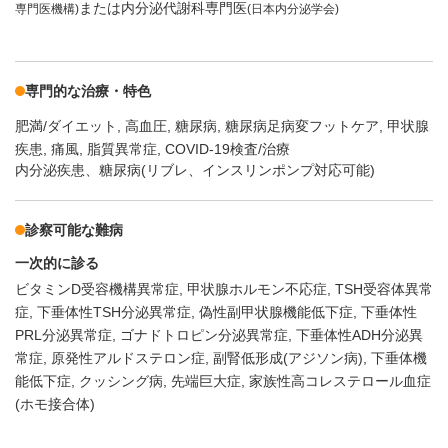
または内分泌代謝科専門医
専門医機構)
(日本内分泌学会)
専門的な治療・特色
肥満/ダイエット
高血圧
糖尿病
糖尿病足病変フットケア
甲状腺
疾患
痛風
脂質異常症
COVID-19検査/治療
内分泌疾患、糖尿病(リブレ、インスリンポンプ対応可能)
診察可能な難病
一次的に診る
ビタミンD受容機構異常症
甲状腺ホルモン不応症
TSH受容体異常
症
下垂体性TSH分泌異常症
偽性副甲状腺機能低下症
下垂体性
PRL分泌異常症
ゴナドトロピン分泌異常症
下垂体性ADH分泌異
常症
原発性アルドステロン症
副腎低形成(アジソン病)
下垂体機
能低下症
クッシング病
先端巨大症
家族性高コレステロール血症
(ホモ接合体)