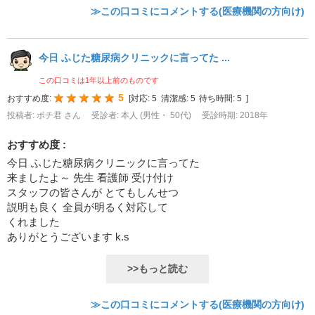
≫この口コミにコメントする(医療機関の方向け)
今日 ふじた糖尿病クリニックに言ってた ...
この口コミは1年以上前のものです
5
おすすめ度:
[
対応:
5
清潔感:
5
待ち時間:
5
]
投稿者: ポチ君 さん
受診者: 本人 (男性・ 50代)
受診時期: 2018年
おすすめ度 :
今日 ふじた糖尿病クリニックに言ってた
来ましたよ～ 先生 看護師 受け付け
スタッフの皆さんが とてもしんせつ
説明も良く 全員が明るく対応して
くれました
ありがとうございます k.s
>>もっと読む
≫この口コミにコメントする(医療機関の方向け)