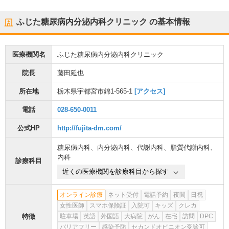
ふじた糖尿病内分泌内科クリニック
の基本情報
医療機関名
ふじた糖尿病内分泌内科クリニック
院長
藤田延也
所在地
栃木県宇都宮市錦1-565-1
[アクセス]
電話
028-650-0011
公式HP
http://fujita-dm.com/
糖尿病内科
、
内分泌内科
、
代謝内科
、
脂質代謝内科
、
内科
診療科目
近くの医療機関を診療科目から探す
オンライン診療
ネット受付
電話予約
夜間
日祝
女性医師
スマホ保険証
入院可
キッズ
クレカ
特徴
駐車場
英語
外国語
大病院
がん
在宅
訪問
DPC
バリアフリー
感染予防
セカンドオピニオン受診可