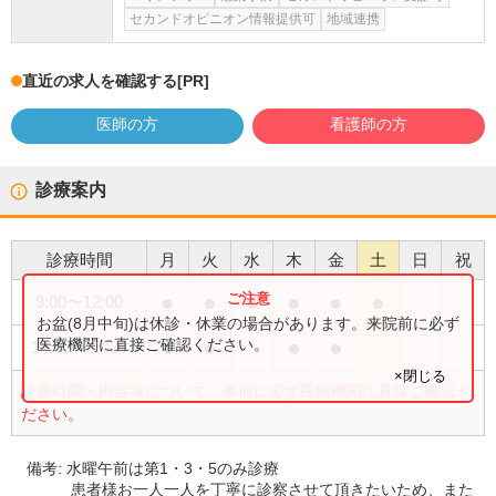
セカンドオピニオン情報提供可
地域連携
直近の求人を確認する
[PR]
医師の方
看護師の方
診療案内
診療時間
月
火
水
木
金
土
日
祝
●
●
●
●
●
●
9:00
〜
12:00
お盆(8月中旬)は休診・休業の場合があります。来院前に必ず
●
●
●
●
医療機関に直接ご確認ください。
14:30
〜
17:30
×閉じる
診療時間・内容等について、事前に必ず医療機関に直接ご確認く
ださい。
備考:
水曜午前は第1・3・5のみ診療
患者様お一人一人を丁寧に診察させて頂きたいため、また