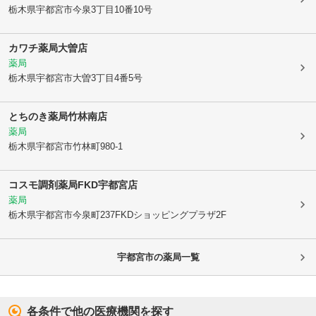
栃木県宇都宮市
今泉3丁目10番10号
カワチ薬局大曽店
薬局
栃木県宇都宮市
大曽3丁目4番5号
とちのき薬局竹林南店
薬局
栃木県宇都宮市
竹林町980-1
コスモ調剤薬局FKD宇都宮店
薬局
栃木県宇都宮市
今泉町237FKDショッピングプラザ2F
宇都宮市
の薬局一覧
各条件で他の医療機関を探す