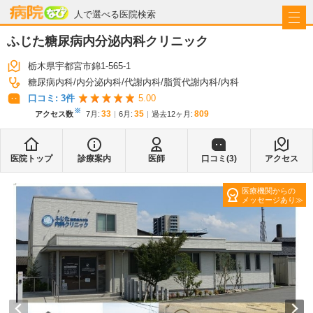
病院なび
人で選べる医院検索
ふじた糖尿病内分泌内科クリニック
栃木県宇都宮市錦1-565-1
糖尿病内科
内分泌内科
代謝内科
脂質代謝内科
内科
口コミ:
3
件
5.00
※
33
35
809
アクセス数
7月
:
6月
:
過去12ヶ月:
医院トップ
診療案内
医師
口コミ(
3
)
アクセス
医療機関からの
メッセージあり