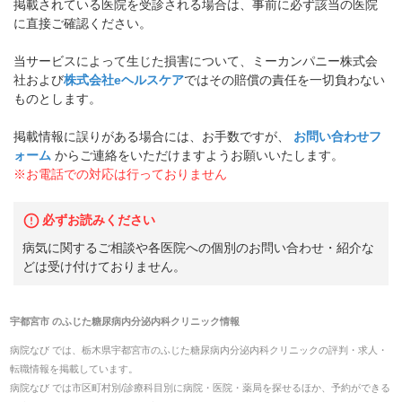
掲載されている医院を受診される場合は、事前に必ず該当の医院
に直接ご確認ください。
当サービスによって生じた損害について、ミーカンパニー株式会
社および
株式会社eヘルスケア
ではその賠償の責任を一切負わない
ものとします。
掲載情報に誤りがある場合には、お手数ですが、
お問い合わせフ
ォーム
からご連絡をいただけますようお願いいたします。
※お電話での対応は行っておりません
必ずお読みください
病気に関するご相談や各医院への個別のお問い合わせ・紹介な
どは受け付けておりません。
宇都宮市
の
ふじた糖尿病内分泌内科クリニック
情報
病院なび では、
栃木県
宇都宮市
の
ふじた糖尿病内分泌内科クリニック
の
評判・求人・
転職
情報を掲載しています。
病院なび では市区町村別/診療科目別に病院・医院・薬局を探せるほか、予約ができる