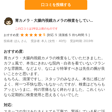
口コミを投稿する
胃カメラ・大腸内視鏡カメラの検査をしてい...
この口コミは1年以上前のものです
5
おすすめ度:
[
対応:
5
清潔感:
5
待ち時間:
5
]
投稿者: ぽん さん
受診者: 本人 (女性・ 40代)
受診時期: 2019年
おすすめ度
:
胃カメラ・大腸内視鏡カメラの検査をしていただきました。
カフェ風で、本当にきれいな院内・白衣を着ていないフラン
クな雰囲気、などより、なにより特筆すべきは先生の腕が良
いことかと思います。
もちろん、清潔ですし、スタッフのみなさん、本当に感じが
よく、何一つ不快な思いもなかったですが、検査はどちらも
アッというまに、何の苦痛もなく終わりました。これくらい
なら定期的に検査使用と思えるくらいでした
対応
:
スタッフの方はみなさんとても丁寧で、緊張している私に話