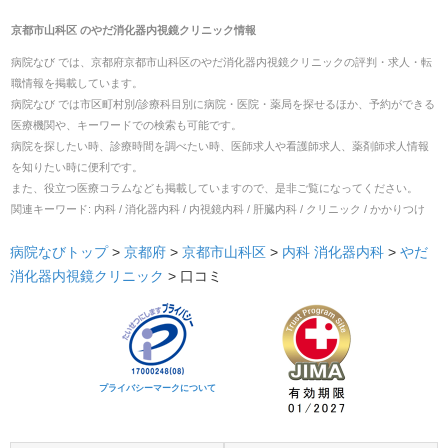
京都市山科区
の
やだ消化器内視鏡クリニック
情報
病院なび では、
京都府
京都市山科区
の
やだ消化器内視鏡クリニック
の
評判・求人・転
職
情報を掲載しています。
病院なび では市区町村別/診療科目別に病院・医院・薬局を探せるほか、予約ができる
医療機関や、キーワードでの検索も可能です。
病院を探したい時、診療時間を調べたい時、医師求人や看護師求人、薬剤師求人情報
を知りたい時に便利です。
また、役立つ医療コラムなども掲載していますので、是非ご覧になってください。
関連キーワード:
内科 / 消化器内科 / 内視鏡内科 / 肝臓内科 / クリニック / かかりつけ
病院なびトップ
>
京都府
>
京都市山科区
>
内科
消化器内科
>
やだ
消化器内視鏡クリニック
>
口コミ
プライバシーマークについて