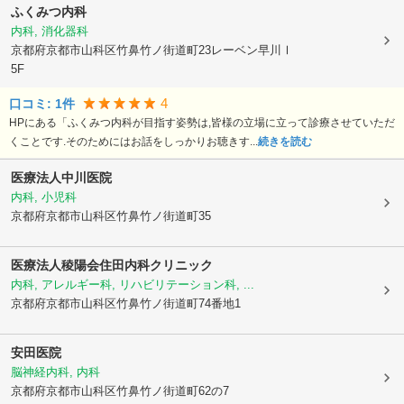
ふくみつ内科
内科, 消化器科
京都府京都市山科区
竹鼻竹ノ街道町23レーベン早川Ⅰ
5F
4
口コミ:
1
件
HPにある「ふくみつ内科が目指す姿勢は,皆様の立場に立って診療させていただ
くことです.そのためにはお話をしっかりお聴きす...
続きを読む
医療法人中川医院
内科, 小児科
京都府京都市山科区
竹鼻竹ノ街道町35
医療法人稜陽会住田内科クリニック
内科, アレルギー科, リハビリテーション科, ...
京都府京都市山科区
竹鼻竹ノ街道町74番地1
安田医院
脳神経内科, 内科
京都府京都市山科区
竹鼻竹ノ街道町62の7