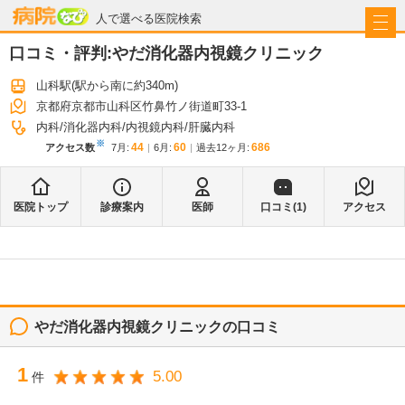
病院なび
人で選べる医院検索
口コミ・評判:
やだ消化器内視鏡クリニック
山科駅
(駅から
南に約340m
)
京都府京都市山科区竹鼻竹ノ街道町33-1
内科
消化器内科
内視鏡内科
肝臓内科
※
44
60
686
アクセス数
7月
:
6月
:
過去12ヶ月:
医院トップ
診療案内
医師
口コミ(
1
)
アクセス
やだ消化器内視鏡クリニック
の口コミ
1
5.00
件