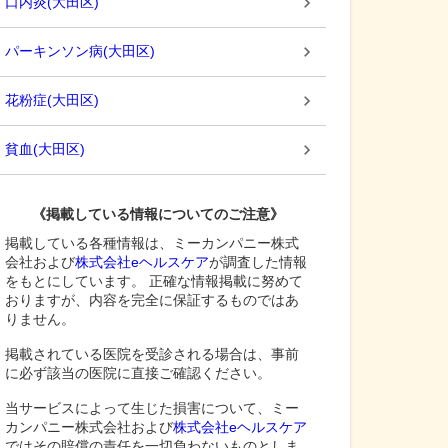
口内炎
(
大田区
)
パーキンソン病
(
大田区
)
花粉症
(
大田区
)
貧血
(
大田区
)
《掲載している情報についてのご注意》
掲載している各種情報は、ミーカンパニー株式
会社および
株式会社eヘルスケア
が調査した情報
をもとにしています。 正確な情報掲載に努めて
おりますが、内容を完全に保証するものではあ
りません。
掲載されている医院を受診される場合は、事前
に必ず該当の医院に直接ご確認ください。
当サービスによって生じた損害について、ミー
カンパニー株式会社および
株式会社eヘルスケア
ではその賠償の責任を一切負わないものとしま