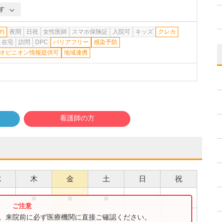
す
約
夜間
日祝
女性医師
スマホ保険証
入院可
キッズ
クレカ
在宅
訪問
DPC
バリアフリー
感染予防
オピニオン情報提供可
地域連携
看護師の方
水
木
金
土
日
祝
●
●
●
●
●
す。来院前に必ず医療機関に直接ご確認ください。