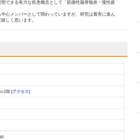
説明できる有力な疾患概念として「筋痛性脳脊髄炎・慢性疲
も中心メンバーとして関わっていますが、研究は着実に進ん
ば嬉しく思います。
ビル1階
[アクセス]
科