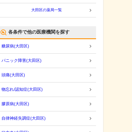
大田区
の薬局一覧
各条件で他の医療機関を探す
糖尿病
(
大田区
)
パニック障害
(
大田区
)
頭痛
(
大田区
)
物忘れ/認知症
(
大田区
)
膠原病
(
大田区
)
自律神経失調症
(
大田区
)