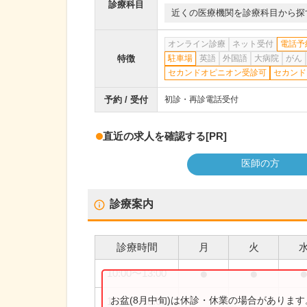
診療科目
近くの医療機関を診療科目から探
オンライン診療
ネット受付
電話予
特徴
駐車場
英語
外国語
大病院
がん
セカンドオピニオン受診可
セカンド
予約 / 受付
初診・再診電話受付
直近の求人を確認する
[PR]
医師の方
診療案内
診療時間
月
火
●
●
10:00
〜
13:00
お盆(8月中旬)は休診・休業の場合がありま
15:00
〜
18:00