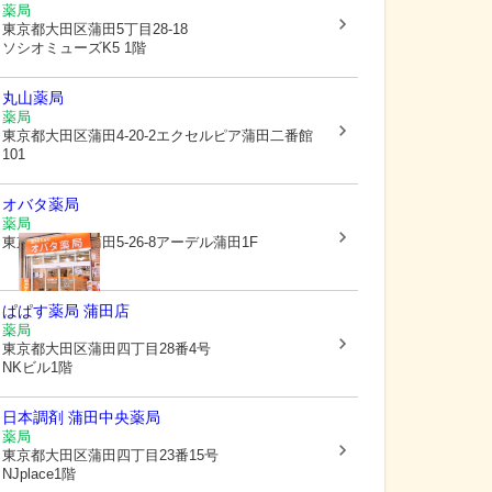
薬局
東京都大田区
蒲田5丁目28-18
ソシオミューズK5 1階
丸山薬局
薬局
東京都大田区
蒲田4-20-2エクセルピア蒲田二番館
101
オバタ薬局
薬局
東京都大田区
蒲田5-26-8アーデル蒲田1F
ぱぱす薬局 蒲田店
薬局
東京都大田区
蒲田四丁目28番4号
NKビル1階
日本調剤 蒲田中央薬局
薬局
東京都大田区
蒲田四丁目23番15号
NJplace1階