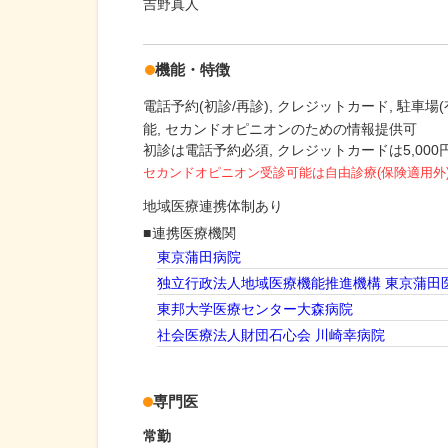
吉野真人
機能・特徴
電話予約(初診/再診)
クレジットカード
駐車場(
能
セカンドオピニオンのための情報提供可
初診は電話予約必須, クレジットカードは5,00
セカンドオピニオン受診可能
は自由診療(保険適用外
地域医療連携体制あり
連携医療機関
東京蒲田病院
独立行政法人地域医療機能推進機構 東京蒲田
東邦大学医療センター大森病院
社会医療法人財団石心会 川崎幸病院
専門医
常勤