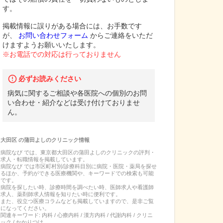
す。
掲載情報に誤りがある場合には、お手数です
が、
お問い合わせフォーム
からご連絡をいただ
けますようお願いいたします。
※お電話での対応は行っておりません
必ずお読みください
病気に関するご相談や各医院への個別のお問
い合わせ・紹介などは受け付けておりませ
ん。
大田区
の
蒲田よしのクリニック
情報
病院なび では、
東京都
大田区
の
蒲田よしのクリニック
の
評判・
求人・転職
情報を掲載しています。
病院なび では市区町村別/診療科目別に病院・医院・薬局を探せ
るほか、予約ができる医療機関や、キーワードでの検索も可能
です。
病院を探したい時、診療時間を調べたい時、医師求人や看護師
求人、薬剤師求人情報を知りたい時に便利です。
また、役立つ医療コラムなども掲載していますので、是非ご覧
になってください。
関連キーワード:
内科 / 心療内科 / 漢方内科 / 代謝内科 / クリニ
ック / かかりつけ