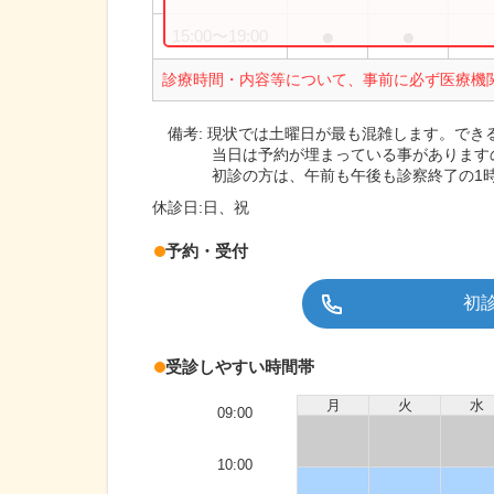
●
●
15:00
〜
19:00
診療時間・内容等について、事前に必ず医療機
備考:
現状では土曜日が最も混雑します。でき
当日は予約が埋まっている事があります
初診の方は、午前も午後も診察終了の1
休診日:
日、祝
予約・受付
初
受診しやすい時間帯
月
火
水
09:00
10:00