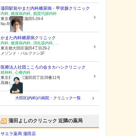
蒲田駅前やまだ内科糖尿病・甲状腺クリニック
内科, 糖尿病内科, 脂質代謝内科
東京都大田区
蒲田5-24-4
No.R蒲田3階
かまた内科糖尿病クリニック
内科, 糖尿病内科, 消化器内科, ...
東京都大田区
蒲田4丁目29-2
メゾンド・パルファン1F
医療法人社団こころの会タカハシクリニック
精神科, 心療内科
東京都大田区
蒲田四丁目29番11号
髙橋ビル
大田区(内科)の病院・クリニック一覧
蒲田よしのクリニック
近隣の薬局
サエラ薬局 蒲田店