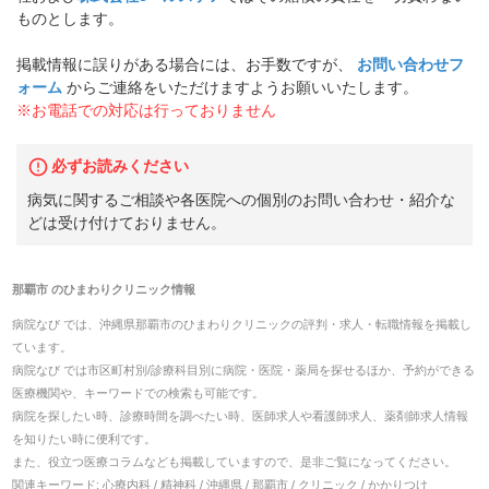
ものとします。
掲載情報に誤りがある場合には、お手数ですが、
お問い合わせフ
ォーム
からご連絡をいただけますようお願いいたします。
※お電話での対応は行っておりません
必ずお読みください
病気に関するご相談や各医院への個別のお問い合わせ・紹介な
どは受け付けておりません。
那覇市
の
ひまわりクリニック
情報
病院なび では、
沖縄県
那覇市
の
ひまわりクリニック
の
評判・求人・転職
情報を掲載し
ています。
病院なび では市区町村別/診療科目別に病院・医院・薬局を探せるほか、予約ができる
医療機関や、キーワードでの検索も可能です。
病院を探したい時、診療時間を調べたい時、医師求人や看護師求人、薬剤師求人情報
を知りたい時に便利です。
また、役立つ医療コラムなども掲載していますので、是非ご覧になってください。
関連キーワード:
心療内科 / 精神科 / 沖縄県 / 那覇市 / クリニック / かかりつけ