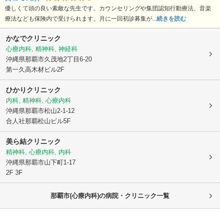
優しくて頭の良い素敵な先生です。カウンセリングや集団認知行動療法、音楽
療法なども保険内で受けられます。月に一回初診募集が...
続きを読む
かなでクリニック
心療内科, 精神科, 神経科
沖縄県那覇市
久茂地2丁目6-20
第一久高木材ビル2F
ひかりクリニック
内科, 精神科, 心療内科
沖縄県那覇市
松山2-1-12
合人社那覇松山ビル5F
美ら結クリニック
精神科, 心療内科, 内科
沖縄県那覇市
山下町1-17
2F 3F
那覇市(心療内科)の病院・クリニック一覧