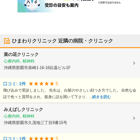
ひまわりクリニック
近隣の病院・クリニック
菜の花クリニック
心療内科, 精神科
沖縄県那覇市
泉崎1-16-16比嘉ビル1F
5
口コミ:
2
件
飛び込みで受診しました。 先生は、白髪のやさしい顔つき方でした。 自然な会
話で色々と質問をされ、親身に話を聞いて下さり、...
続きを読む
みえばしクリニック
心療内科, 精神科
沖縄県那覇市
久茂地三丁目8番15号
5
口コミ:
1
件