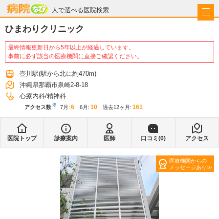
病院なび
人で選べる医院検索
ひまわりクリニック
最終情報更新日から5年以上が経過しています。
事前に必ず該当の医療機関に直接ご確認ください。
壺川駅
(駅から
北に約470m
)
沖縄県那覇市泉崎2-8-18
心療内科
精神科
※
6
10
161
アクセス数
7月
:
6月
:
過去12ヶ月:
医院トップ
診療案内
医師
口コミ(
0
)
アクセス
医療機関からの
メッセージあり