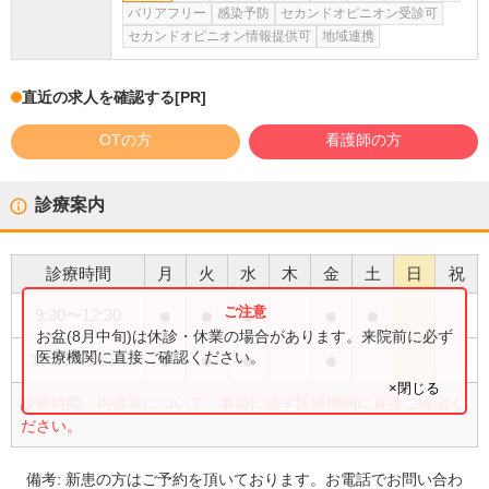
バリアフリー
感染予防
セカンドオピニオン受診可
セカンドオピニオン情報提供可
地域連携
直近の求人を確認する
[PR]
OTの方
看護師の方
診療案内
診療時間
月
火
水
木
金
土
日
祝
●
●
●
●
●
9:30
〜
12:30
お盆(8月中旬)は休診・休業の場合があります。来院前に必ず
●
●
●
●
医療機関に直接ご確認ください。
15:00
〜
18:30
×閉じる
診療時間・内容等について、事前に必ず医療機関に直接ご確認く
ださい。
備考:
新患の方はご予約を頂いております。お電話でお問い合わ