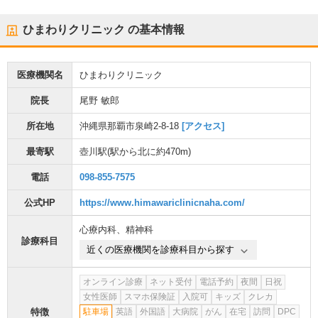
ひまわりクリニック
の基本情報
医療機関名
ひまわりクリニック
院長
尾野 敏郎
所在地
沖縄県那覇市泉崎2-8-18
[アクセス]
最寄駅
壺川駅
(駅から
北に約470m
)
電話
098-855-7575
公式HP
https://www.himawariclinicnaha.com/
心療内科
、
精神科
診療科目
近くの医療機関を診療科目から探す
オンライン診療
ネット受付
電話予約
夜間
日祝
女性医師
スマホ保険証
入院可
キッズ
クレカ
特徴
駐車場
英語
外国語
大病院
がん
在宅
訪問
DPC