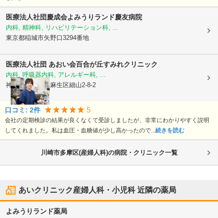
医療法人社団慶成会よみうりランド慶友病院
内科, 精神科, リハビリテーション科, ...
東京都稲城市
矢野口3294番地
医療法人社団 あおい会
百合が丘すみれクリニック
内科, 呼吸器内科, アレルギー科, ...
神奈川県川崎市麻生区
細山2-8-2
5
口コミ:
2
件
会社の定期検診の結果が良くなくて受診しましたが、非常にわかりやすく説明
してくれました。私は血圧・血糖値が少し高かったので...
続きを読む
川崎市多摩区(産婦人科)の病院・クリニック一覧
あいクリニック産婦人科・小児科
近隣の薬局
よみうりランド薬局