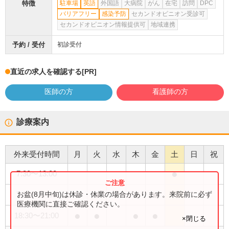
特徴
駐車場
英語
外国語
大病院
がん
在宅
訪問
DPC
バリアフリー
感染予防
セカンドオピニオン受診可
セカンドオピニオン情報提供可
地域連携
予約 / 受付
初診受付
直近の求人を確認する
[PR]
医師の方
看護師の方
診療案内
外来受付時間
月
火
水
木
金
土
日
祝
●
7:30
〜
13:00
●
●
●
●
お盆(8月中旬)は休診・休業の場合があります。来院前に必ず
7:30
〜
17:00
医療機関に直接ご確認ください。
●
●
●
●
18:30
〜
21:00
×閉じる