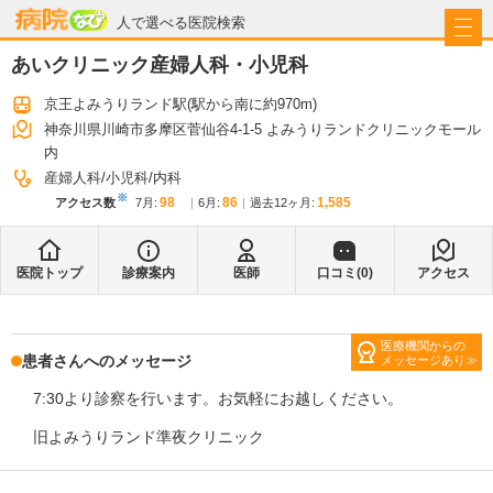
病院なび
人で選べる医院検索
あいクリニック産婦人科・小児科
京王よみうりランド駅
(駅から
南に約970m
)
神奈川県川崎市多摩区菅仙谷4-1-5 よみうりランドクリニックモール
内
産婦人科
小児科
内科
※
98
86
1,585
アクセス数
7月
:
6月
:
過去12ヶ月:
医院トップ
診療案内
医師
口コミ(
0
)
アクセス
医療機関からの
患者さんへのメッセージ
メッセージあり
7:30より診察を行います。お気軽にお越しください。
旧よみうりランド準夜クリニック