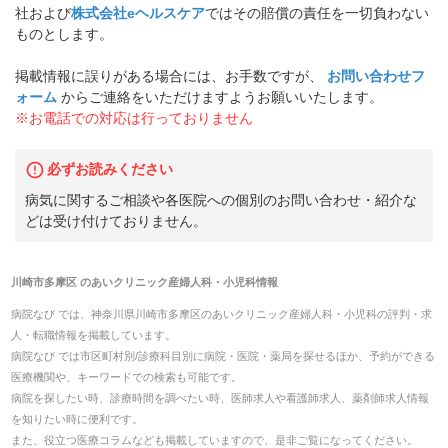
社および
株式会社eヘルスケア
ではその賠償の責任を一切負わない
ものとします。
掲載情報に誤りがある場合には、お手数ですが、
お問い合わせフ
ォーム
からご連絡をいただけますようお願いいたします。
※お電話での対応は行っておりません
必ずお読みください
病気に関するご相談や各医院への個別のお問い合わせ・紹介な
どは受け付けておりません。
川崎市多摩区
の
あいクリニック産婦人科・小児科
情報
病院なび では、
神奈川県
川崎市多摩区
の
あいクリニック産婦人科・小児科
の
評判・求
人・転職
情報を掲載しています。
病院なび では市区町村別/診療科目別に病院・医院・薬局を探せるほか、予約ができる
医療機関や、キーワードでの検索も可能です。
病院を探したい時、診療時間を調べたい時、医師求人や看護師求人、薬剤師求人情報
を知りたい時に便利です。
また、役立つ医療コラムなども掲載していますので、是非ご覧になってください。