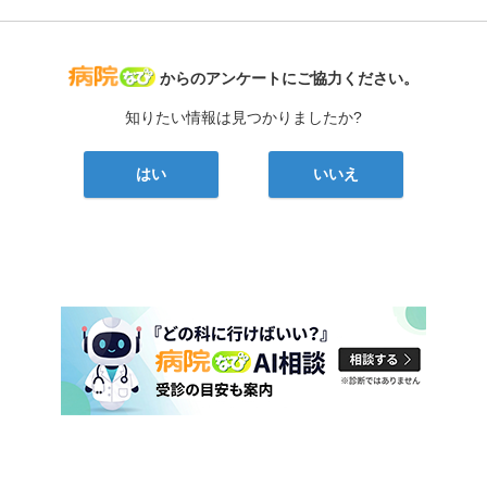
病院なび
からのアンケートにご協力ください。
知りたい情報は見つかりましたか?
はい
いいえ