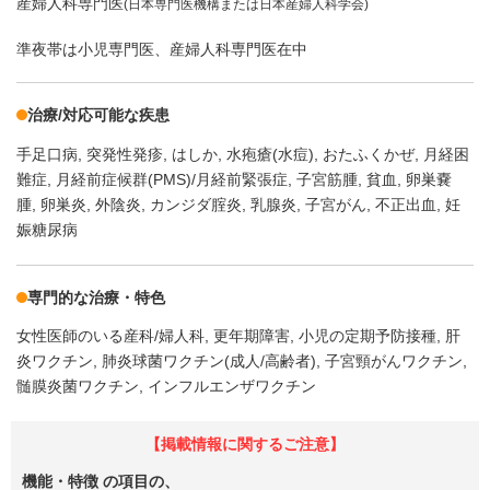
産婦人科専門医
(日本専門医機構または日本産婦人科学会)
準夜帯は小児専門医、産婦人科専門医在中
治療/対応可能な疾患
手足口病
突発性発疹
はしか
水疱瘡(水痘)
おたふくかぜ
月経困
難症
月経前症候群(PMS)/月経前緊張症
子宮筋腫
貧血
卵巣嚢
腫
卵巣炎
外陰炎
カンジダ腟炎
乳腺炎
子宮がん
不正出血
妊
娠糖尿病
専門的な治療・特色
女性医師のいる産科/婦人科
更年期障害
小児の定期予防接種
肝
炎ワクチン
肺炎球菌ワクチン(成人/高齢者)
子宮頸がんワクチン
髄膜炎菌ワクチン
インフルエンザワクチン
【掲載情報に関するご注意】
機能・特徴
の項目の、