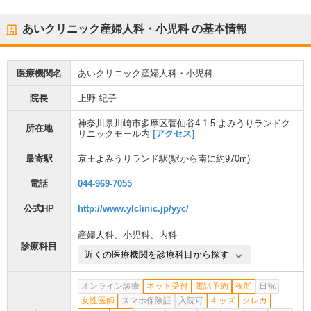
あいクリニック産婦人科・小児科
の基本情報
医療機関名
あいクリニック産婦人科・小児科
院長
上野 紀子
神奈川県川崎市多摩区菅仙谷4-1-5 よみうりランドク
所在地
リニックモール内
[アクセス]
最寄駅
京王よみうりランド駅
(駅から
南に約970m
)
電話
044-969-7055
公式HP
http://www.ylclinic.jp/yyc/
産婦人科
、
小児科
、
内科
診療科目
近くの医療機関を診療科目から探す
オンライン診療
ネット受付
電話予約
夜間
日祝
女性医師
スマホ保険証
入院可
キッズ
クレカ