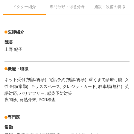
ドクター紹介
専門分野・得意分野
施設・設備の特徴
医師紹介
院長
上野 紀子
機能・特徴
ネット受付(初診/再診)
電話予約(初診/再診)
遅くまで診療可能
女
性医師(常勤)
キッズスペース
クレジットカード
駐車場(無料)
英
語対応
バリアフリー
感染予防対策
夜間診, 発熱外来, PCR検査
専門医
常勤