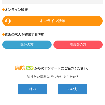
オンライン診療
オンライン診療
直近の求人を確認する
[PR]
医師の方
看護師の方
病院なび
からのアンケートにご協力ください。
知りたい情報は見つかりましたか?
はい
いいえ