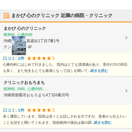
まかび 心のクリニック
近隣の病院・クリニック
まかび 心のクリニック
精神科, 心療内科
沖縄県那覇市
真嘉比1丁目7番1号
テンズまかび 4F
5
口コミ:
2
件
心療内科にはじめて行きました。 院内はとても清潔感があり、受付の方の対応
も良く、また先生もとても親身になって話しを聞いて...
続きを読む
クリニックおもろまち
精神科, 内科, 心療内科, ...
沖縄県那覇市
おもろまち4丁目6番20号
5
口コミ:
1
件
長く通院しています。院長は淡々とお話しされる方ですが、患者から伝えたい
ことを話すと聞いてくれます。現状維持の場合は薬の調...
続きを読む