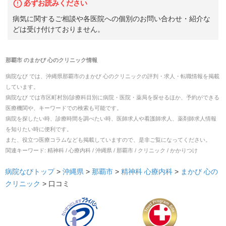
必ずお読みください
病気に関するご相談や各医院への個別のお問い合わせ・紹介な
どは受け付けておりません。
那覇市
の
まかび 心のクリニック
情報
病院なび では、
沖縄県
那覇市
の
まかび 心のクリニック
の
評判・求人・転職
情報を掲載
しています。
病院なび では市区町村別/診療科目別に病院・医院・薬局を探せるほか、予約ができる
医療機関や、キーワードでの検索も可能です。
病院を探したい時、診療時間を調べたい時、医師求人や看護師求人、薬剤師求人情報
を知りたい時に便利です。
また、役立つ医療コラムなども掲載していますので、是非ご覧になってください。
関連キーワード:
精神科 / 心療内科 / 沖縄県 / 那覇市 / クリニック / かかりつけ
病院なびトップ
>
沖縄県
>
那覇市
>
精神科
心療内科
>
まかび 心の
クリニック
>
口コミ