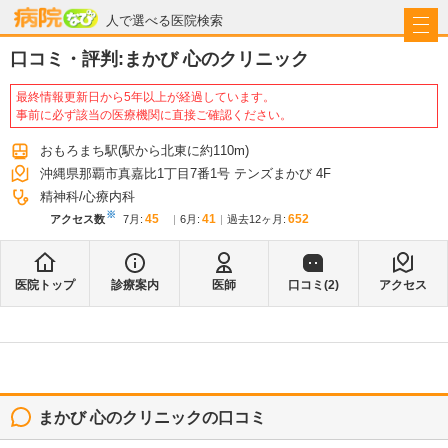
病院なび
人で選べる医院検索
口コミ・評判:
まかび 心のクリニック
最終情報更新日から5年以上が経過しています。
事前に必ず該当の医療機関に直接ご確認ください。
おもろまち駅
(駅から
北東に約110m
)
沖縄県那覇市真嘉比1丁目7番1号 テンズまかび 4F
精神科
心療内科
※
45
41
652
アクセス数
7月
:
6月
:
過去12ヶ月:
医院トップ
診療案内
医師
口コミ(
2
)
アクセス
まかび 心のクリニック
の口コミ