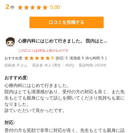
2
5.00
件
口コミを投稿する
心療内科にはじめて行きました。 院内はと...
この口コミは1年以上前のものです
5
おすすめ度:
[
対応:
5
清潔感:
5
待ち時間:
5
]
投稿者: R さん
受診者: 本人 (男性・ 40代)
受診時期: 2019年
おすすめ度
:
心療内科にはじめて行きました。
院内はとても清潔感があり、受付の方の対応も良く、また先
生もとても親身になって話しを聞いてくださり気持ちも楽に
なりました。
診ていただいて良かったです。
対応
:
受付の方も笑顔で非常に対応が良く、先生もとても親身に話