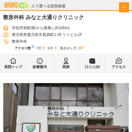
病院なび
人で選べる医院検索
整形外科 みなと大通りクリニック
市役所前駅
(駅から
南東に約100m
)
鹿児島県鹿児島市易居町1-34 リミビル1F
整形外科
※
9
9
187
アクセス数
7月
:
6月
:
過去12ヶ月:
医院トップ
診療案内
医師
口コミ(
0
)
アクセス