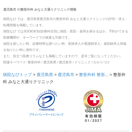
鹿児島市
の
整形外科 みなと大通りクリニック
情報
病院なび では、
鹿児島県
鹿児島市
の
整形外科 みなと大通りクリニック
の
評判・求人・
転職
情報を掲載しています。
病院なび では市区町村別/診療科目別に病院・医院・薬局を探せるほか、予約ができる
医療機関や、キーワードでの検索も可能です。
病院を探したい時、診療時間を調べたい時、医師求人や看護師求人、薬剤師求人情報
を知りたい時に便利です。
また、役立つ医療コラムなども掲載していますので、是非ご覧になってください。
関連キーワード:
整形外科 / 鹿児島県 / 鹿児島市 / クリニック / かかりつけ
病院なびトップ
>
鹿児島県
>
鹿児島市
>
整形外科
整形
... >
整形外
科 みなと大通りクリニック
プライバシーマークについて