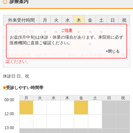
診療案内
外来受付時間
月
火
水
木
金
土
日
祝
●
●
●
●
●
●
9:00
〜
13:00
お盆(8月中旬)は休診・休業の場合があります。来院前に必ず
●
●
●
●
医療機関に直接ご確認ください。
14:00
〜
18:00
×閉じる
外来受付時間・内容等について、事前に必ず医療機関に直接ご確
認ください。
休診日:
日、祝
受診しやすい時間帯
月
火
水
木
金
土
日
祝
09:00
12:00
13:00