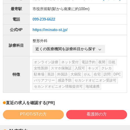
最寄駅
市役所前駅
(駅から
南東に約100m
)
電話
099-239-6622
公式HP
https://minato-st.jp/
整形外科
診療科目
近くの医療機関を診療科目から探す
オンライン診療
ネット受付
電話予約
夜間
日祝
女性医師
スマホ保険証
入院可
キッズ
クレカ
特徴
駐車場
英語
外国語
大病院
がん
在宅
訪問
DPC
バリアフリー
感染予防
セカンドオピニオン受診可
セカンドオピニオン情報提供可
地域連携
直近の求人を確認する
[PR]
PT/OT/STの方
看護師の方