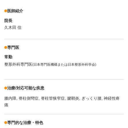
医師紹介
院長
久木田 信
専門医
常勤
整形外科専門医
(日本専門医機構または日本整形外科学会)
治療/対応可能な疾患
膝内障
脊柱側彎症
脊柱管狭窄症
腱鞘炎
ぎっくり腰
神経性疼
痛
専門的な治療・特色