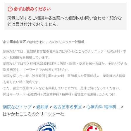
必ずお読みください
病気に関するご相談や各医院への個別のお問い合わせ・紹介な
どは受け付けておりません。
名古屋市名東区
の
はやかわこころのクリニック一社
情報
病院なび では、
愛知県
名古屋市名東区
の
はやかわこころのクリニック一社
の
評判・求
人・転職
情報を掲載しています。
病院なび では市区町村別/診療科目別に病院・医院・薬局を探せるほか、予約ができる
医療機関や、キーワードでの検索も可能です。
病院を探したい時、診療時間を調べたい時、医師求人や看護師求人、薬剤師求人情報
を知りたい時に便利です。
また、役立つ医療コラムなども掲載していますので、是非ご覧になってください。
関連キーワード:
心療内科 / 児童精神科 / 精神科 / 名古屋市名東区 / かかりつけ
病院なびトップ
>
愛知県
>
名古屋市名東区
>
心療内科
精神科
... >
はやかわこころのクリニック一社