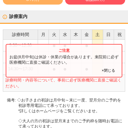
診療案内
診療時間
月
火
水
木
金
土
日
祝
●
●
●
9:30
〜
12:30
●
●
お盆(8月中旬)は休診・休業の場合があります。来院前に必ず
9:30
〜
13:00
医療機関に直接ご確認ください。
●
●
●
14:30
〜
17:30
×閉じる
診療時間・内容等について、事前に必ず医療機関に直接ご確認く
ださい。
備考:
◇お子さまの初診は月中旬～末に一度、翌月分のご予約を
初診専用電話にて承っております。
*詳しくはホームページをご覧くださいませ。
◇大人の方の初診は翌月末までのご予約枠を随時お電話に
て承っております。