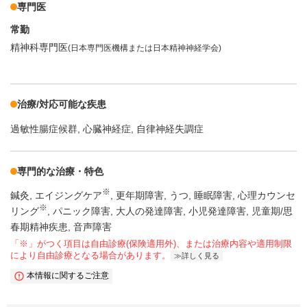
専門医
常勤
精神科専門医
(日本専門医機構または日本精神神経学会)
治療/対応可能な疾患
過敏性腸症候群
心臓神経症
自律神経失調症
専門的な治療・特色
※
鍼灸
エイジングケア
更年期障害
うつ
睡眠障害
心理カウンセ
※
リング
パニック障害
大人の発達障害
小児発達障害
児童期/思
春期精神疾患
音声障害
「※」がつく項目は自由診療(保険適用外)、または治療内容や適用制限
により自由診療となる場合があります。
詳しく見る
本情報に関するご注意