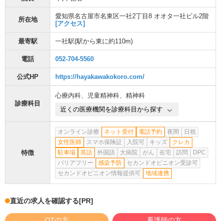
愛知県名古屋市名東区一社2丁目8 オオタ一社ビル2階
所在地
[アクセス]
最寄駅
一社駅
(駅から
東に約110m
)
電話
052-704-5560
公式HP
https://hayakawakokoro.com/
心療内科
、
児童精神科
、
精神科
診療科目
近くの医療機関を診療科目から探す
オンライン診療
ネット受付
電話予約
夜間
日祝
女性医師
スマホ保険証
入院可
キッズ
クレカ
特徴
駐車場
英語
外国語
大病院
がん
在宅
訪問
DPC
バリアフリー
感染予防
セカンドオピニオン受診可
セカンドオピニオン情報提供可
地域連携
直近の求人を確認する
[PR]
OTの方
看護師の方