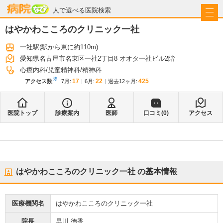
病院なび
人で選べる医院検索
はやかわこころのクリニック一社
一社駅
(駅から
東に約110m
)
愛知県名古屋市名東区一社2丁目8 オオタ一社ビル2階
心療内科
児童精神科
精神科
※
17
22
425
アクセス数
7月
:
6月
:
過去12ヶ月:
医院トップ
診療案内
医師
口コミ(
0
)
アクセス
はやかわこころのクリニック一社
の基本情報
医療機関名
はやかわこころのクリニック一社
院長
早川 徳香