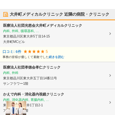
大井町メディカルクリニック
近隣の病院・クリニック
医療法人社団光悠会
大井町メディカルクリニック
内科, 外科, 循環器科, ...
東京都品川区
東大井5丁目14-15
大井町MCビル
5
口コミ:
6
件
事務の皆様が優しくて素敵でした
続きを読む
医療法人社団孝徳会孝仁クリニック
内科, 外科
東京都品川区
東大井五丁目14番11号
サンフラワー1階
かえで内科・消化器内視鏡クリニック
内科, 消化器内科, 胃腸内科, ...
東京都品川区
大井1丁目2-1
アトレ大井町5階