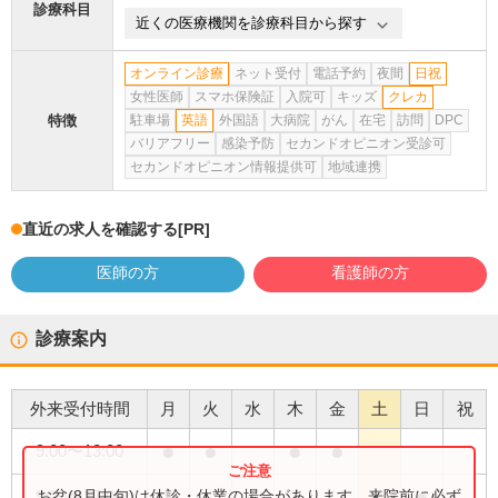
診療科目
近くの医療機関を診療科目から探す
オンライン診療
ネット受付
電話予約
夜間
日祝
女性医師
スマホ保険証
入院可
キッズ
クレカ
特徴
駐車場
英語
外国語
大病院
がん
在宅
訪問
DPC
バリアフリー
感染予防
セカンドオピニオン受診可
セカンドオピニオン情報提供可
地域連携
直近の求人を確認する
[PR]
医師の方
看護師の方
診療案内
外来受付時間
月
火
水
木
金
土
日
祝
●
●
●
●
9:00
〜
13:00
●
お盆(8月中旬)は休診・休業の場合があります。来院前に必ず
9:00
〜
17:00