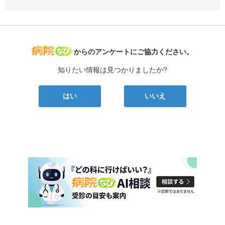
病院なび
からのアンケートにご協力ください。
知りたい情報は見つかりましたか?
はい
いいえ