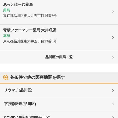
あっとほーむ薬局
薬局
東京都品川区
東大井五丁目14番7号
青横ファーマシー薬局 大井町店
薬局
東京都品川区
東大井五丁目13番3号
品川区
の薬局一覧
各条件で他の医療機関を探す
リウマチ
(
品川区
)
下肢静脈瘤
(
品川区
)
COVID-19検査/治療
(
品川区
)