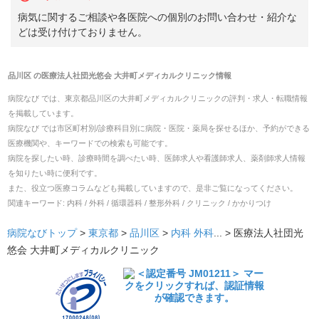
病気に関するご相談や各医院への個別のお問い合わせ・紹介な
どは受け付けておりません。
品川区
の
医療法人社団光悠会 大井町メディカルクリニック
情報
病院なび では、
東京都
品川区
の
大井町メディカルクリニック
の
評判・求人・転職
情報
を掲載しています。
病院なび では市区町村別/診療科目別に病院・医院・薬局を探せるほか、予約ができる
医療機関や、キーワードでの検索も可能です。
病院を探したい時、診療時間を調べたい時、医師求人や看護師求人、薬剤師求人情報
を知りたい時に便利です。
また、役立つ医療コラムなども掲載していますので、是非ご覧になってください。
関連キーワード:
内科 / 外科 / 循環器科 / 整形外科 / クリニック / かかりつけ
病院なびトップ
>
東京都
>
品川区
>
内科
外科
... >
医療法人社団光
悠会 大井町メディカルクリニック