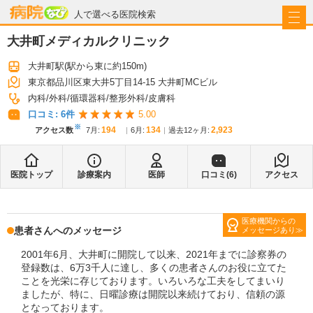
病院なび
人で選べる医院検索
大井町メディカルクリニック
大井町駅
(駅から
東に約150m
)
東京都品川区東大井5丁目14-15 大井町MCビル
内科
外科
循環器科
整形外科
皮膚科
口コミ:
6
件
5.00
※
194
134
2,923
アクセス数
7月
:
6月
:
過去12ヶ月:
医院トップ
診療案内
医師
口コミ(
6
)
アクセス
医療機関からの
患者さんへのメッセージ
メッセージあり
2001年6月、大井町に開院して以来、2021年までに診察券の
登録数は、6万3千人に達し、多くの患者さんのお役に立てた
ことを光栄に存じております。いろいろな工夫をしてまいり
ましたが、特に、日曜診療は開院以来続けており、信頼の源
となっております。