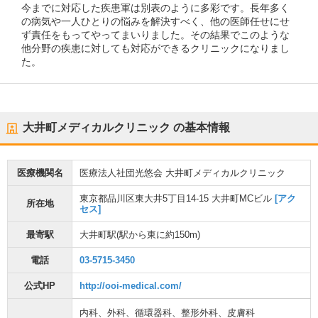
今までに対応した疾患軍は別表のように多彩です。長年多く
の病気や一人ひとりの悩みを解決すべく、他の医師任せにせ
ず責任をもってやってまいりました。その結果でこのような
他分野の疾患に対しても対応ができるクリニックになりまし
た。
大井町メディカルクリニック
の基本情報
医療機関名
医療法人社団光悠会 大井町メディカルクリニック
東京都品川区東大井5丁目14-15 大井町MCビル
[アク
所在地
セス]
最寄駅
大井町駅
(駅から
東に約150m
)
電話
03-5715-3450
公式HP
http://ooi-medical.com/
内科
、
外科
、
循環器科
、
整形外科
、
皮膚科