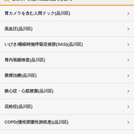
胃カメラを含む人間ドック
(
品川区
)
高血圧
(
品川区
)
いびき/睡眠時無呼吸症候群(SAS)
(
品川区
)
胃内視鏡検査
(
品川区
)
禁煙治療
(
品川区
)
狭心症・心筋梗塞
(
品川区
)
花粉症
(
品川区
)
COPD(慢性閉塞性肺疾患)
(
品川区
)