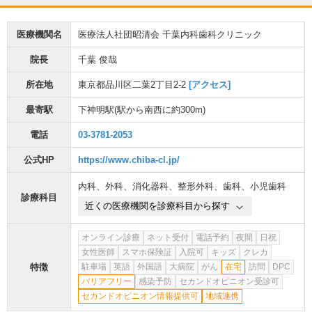
医療機関名
医療法人社団昭清会 千葉内科歯科クリニック
院長
千葉 俊哉
所在地
東京都品川区二葉2丁目2-2
[アクセス]
最寄駅
下神明駅
(駅から
南西に約300m
)
電話
03-3781-2053
公式HP
https://www.chiba-cl.jp/
内科
、
外科
、
消化器科
、
整形外科
、
歯科
、
小児歯科
診療科目
近くの医療機関を診療科目から探す
オンライン診療
ネット受付
電話予約
夜間
日祝
女性医師
スマホ保険証
入院可
キッズ
クレカ
特徴
駐車場
英語
外国語
大病院
がん
在宅
訪問
DPC
バリアフリー
感染予防
セカンドオピニオン受診可
セカンドオピニオン情報提供可
地域連携