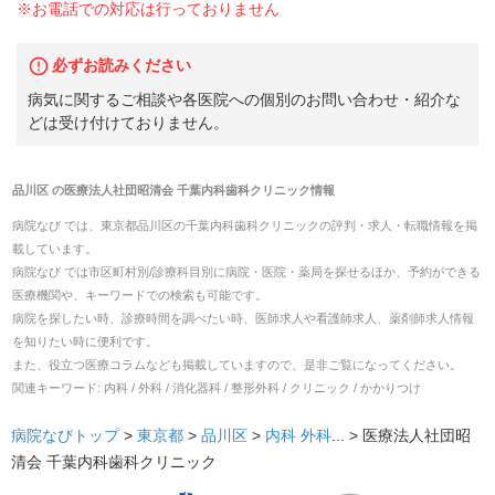
※お電話での対応は行っておりません
必ずお読みください
病気に関するご相談や各医院への個別のお問い合わせ・紹介な
どは受け付けておりません。
品川区
の
医療法人社団昭清会 千葉内科歯科クリニック
情報
病院なび では、
東京都
品川区
の
千葉内科歯科クリニック
の
評判・求人・転職
情報を掲
載しています。
病院なび では市区町村別/診療科目別に病院・医院・薬局を探せるほか、予約ができる
医療機関や、キーワードでの検索も可能です。
病院を探したい時、診療時間を調べたい時、医師求人や看護師求人、薬剤師求人情報
を知りたい時に便利です。
また、役立つ医療コラムなども掲載していますので、是非ご覧になってください。
関連キーワード:
内科 / 外科 / 消化器科 / 整形外科 / クリニック / かかりつけ
病院なびトップ
>
東京都
>
品川区
>
内科
外科
... >
医療法人社団昭
清会 千葉内科歯科クリニック