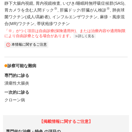
静下大腸内視鏡
胃内視鏡検査
いびき/睡眠時無呼吸症候群(SAS)
※
※
胃カメラを含む人間ドック
肝臓ドック/肝臓がん検診
肺炎球
菌ワクチン(成人/高齢者)
インフルエンザワクチン
麻疹・風疹混
合(MR)ワクチン
帯状疱疹ワクチン
「※」がつく項目は自由診療(保険適用外)、または治療内容や適用制限
により自由診療となる場合があります。
詳しく見る
本情報に関するご注意
診察可能な難病
専門的に診る
潰瘍性大腸炎
一次的に診る
クローン病
【掲載情報に関するご注意】
専門的な治療・特色
の項目の、