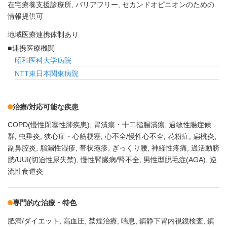
在宅療養支援診療所
バリアフリー
セカンドオピニオンのための
情報提供可
地域医療連携体制あり
連携医療機関
昭和医科大学病院
NTT東日本関東病院
治療/対応可能な疾患
COPD(慢性閉塞性肺疾患)
胃潰瘍・十二指腸潰瘍
過敏性腸症候
群
虫垂炎
狭心症・心筋梗塞
心不全/慢性心不全
花粉症
扁桃炎
副鼻腔炎
脂漏性湿疹
帯状疱疹
ぎっくり腰
神経性疼痛
過活動膀
胱/UUI(切迫性尿失禁)
慢性腎臓病/腎不全
男性型脱毛症(AGA)
逆
流性食道炎
専門的な治療・特色
肥満/ダイエット
高血圧
禁煙治療
喘息
鎮静下胃内視鏡検査
鎮