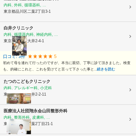
内科, 外科, 循環器科, ...
東京都品川区
二葉2丁目3-1
白井クリニック
内科, 循環器内科, 神経内科, ...
東京都品川区
大井2-4-1
5
口コミ:
3
件
初めて母を連れて行ったのですが、本当に親切、丁寧に診て頂きました。検査
も、的確にこれと、これを受けてと言って下さった事と...
続きを読む
たつのこどもクリニック
内科, アレルギー科, 小児科
東京都品川区
大井2-2-11
医療法人社団翔永会
山田整形外科
内科, 整形外科, 皮膚科, ...
東京都品川区
二葉2丁目21-1