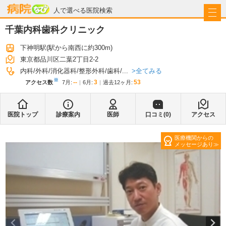
病院なび
人で選べる医院検索
千葉内科歯科クリニック
下神明駅
(駅から
南西に約300m
)
東京都品川区二葉2丁目2-2
全てみる
内科
外科
消化器科
整形外科
歯科
...
※
--
3
53
アクセス数
7月
:
6月
:
過去12ヶ月:
医院トップ
診療案内
医師
口コミ(
0
)
アクセス
医療機関からの
メッセージあり