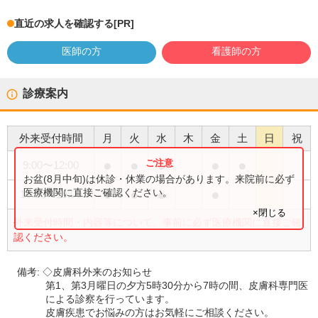
直近の求人を確認する
[PR]
医師の方
看護師の方
診療案内
外来受付時間
月
火
水
木
金
土
日
祝
●
●
●
●
●
9:00
〜
12:00
お盆(8月中旬)は休診・休業の場合があります。来院前に必ず
●
●
●
●
医療機関に直接ご確認ください。
16:00
〜
19:00
×閉じる
外来受付時間・内容等について、事前に必ず医療機関に直接ご確
認ください。
備考:
◇皮膚科外来のお知らせ
第1、第3月曜日の夕方5時30分から7時の間、皮膚科専門医
による診察を行っています。
皮膚疾患でお悩みの方はお気軽にご相談ください。