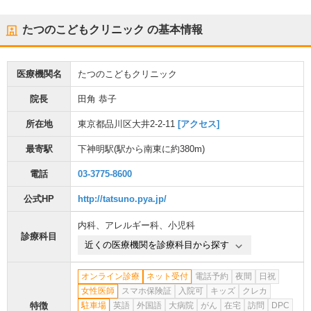
たつのこどもクリニック
の基本情報
医療機関名
たつのこどもクリニック
院長
田角 恭子
所在地
東京都品川区大井2-2-11
[アクセス]
最寄駅
下神明駅
(駅から
南東に約380m
)
電話
03-3775-8600
公式HP
http://tatsuno.pya.jp/
内科
、
アレルギー科
、
小児科
診療科目
近くの医療機関を診療科目から探す
オンライン診療
ネット受付
電話予約
夜間
日祝
女性医師
スマホ保険証
入院可
キッズ
クレカ
特徴
駐車場
英語
外国語
大病院
がん
在宅
訪問
DPC