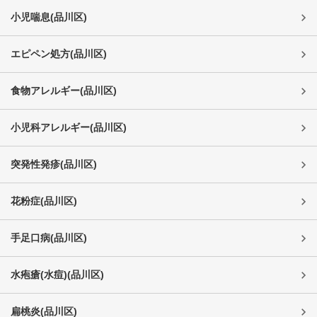
小児喘息
(
品川区
)
エピペン処方
(
品川区
)
食物アレルギー
(
品川区
)
小児科アレルギー
(
品川区
)
突発性発疹
(
品川区
)
花粉症
(
品川区
)
手足口病
(
品川区
)
水疱瘡(水痘)
(
品川区
)
扁桃炎
(
品川区
)