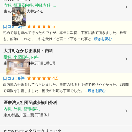
内科, 循環器内科, 神経内科, ...
東京都品川区
大井2-4-1
5
口コミ:
3
件
初めて母を連れて行ったのですが、本当に親切、丁寧に診て頂きました。検査
も、的確にこれと、これを受けてと言って下さった事と...
続きを読む
大井町なかじま眼科・内科
眼科, 小児眼科, 内科
東京都品川区
大井2丁目1番1号
4.5
口コミ:
6
件
白内障の手術をしてもらいました。事前の説明も明確で解りやすかった。2週間
で両眼を手術しました。術後の対応も丁寧でした。 ...
続きを読む
医療法人社団至誠会
横山外科
内科, 外科, 循環器科, ...
東京都品川区
二葉2丁目3-1
たつのシティタワークリニック