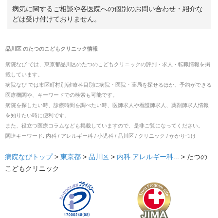
病気に関するご相談や各医院への個別のお問い合わせ・紹介な
どは受け付けておりません。
品川区
の
たつのこどもクリニック
情報
病院なび では、
東京都
品川区
の
たつのこどもクリニック
の
評判・求人・転職
情報を掲
載しています。
病院なび では市区町村別/診療科目別に病院・医院・薬局を探せるほか、予約ができる
医療機関や、キーワードでの検索も可能です。
病院を探したい時、診療時間を調べたい時、医師求人や看護師求人、薬剤師求人情報
を知りたい時に便利です。
また、役立つ医療コラムなども掲載していますので、是非ご覧になってください。
関連キーワード:
内科 / アレルギー科 / 小児科 / 品川区 / クリニック / かかりつけ
病院なびトップ
>
東京都
>
品川区
>
内科
アレルギー科
... >
たつの
こどもクリニック