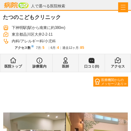
病院なび
人で選べる医院検索
たつのこどもクリニック
下神明駅
(駅から
南東に約380m
)
東京都品川区大井2-2-11
内科
アレルギー科
小児科
※
5
4
85
アクセス数
7月
:
6月
:
過去12ヶ月:
医院トップ
診療案内
医師
口コミ(
0
)
アクセス
医療機関からの
メッセージあり