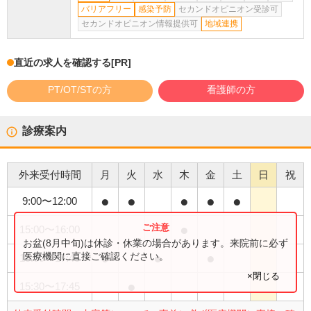
バリアフリー
感染予防
セカンドオピニオン受診可
セカンドオピニオン情報提供可
地域連携
直近の求人を確認する
[PR]
PT/OT/STの方
看護師の方
診療案内
外来受付時間
月
火
水
木
金
土
日
祝
●
●
●
●
●
9:00
〜
12:00
●
15:00
〜
16:00
お盆(8月中旬)は休診・休業の場合があります。来院前に必ず
●
●
●
医療機関に直接ご確認ください。
15:00
〜
17:45
×閉じる
●
15:30
〜
17:45