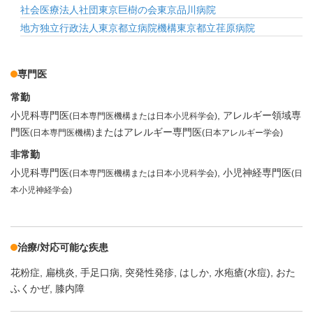
社会医療法人社団東京巨樹の会東京品川病院
地方独立行政法人東京都立病院機構東京都立荏原病院
専門医
常勤
小児科専門医
アレルギー領域専
(日本専門医機構または日本小児科学会)
門医
またはアレルギー専門医
(日本専門医機構)
(日本アレルギー学会)
非常勤
小児科専門医
小児神経専門医
(日本専門医機構または日本小児科学会)
(日
本小児神経学会)
治療/対応可能な疾患
花粉症
扁桃炎
手足口病
突発性発疹
はしか
水疱瘡(水痘)
おた
ふくかぜ
膝内障