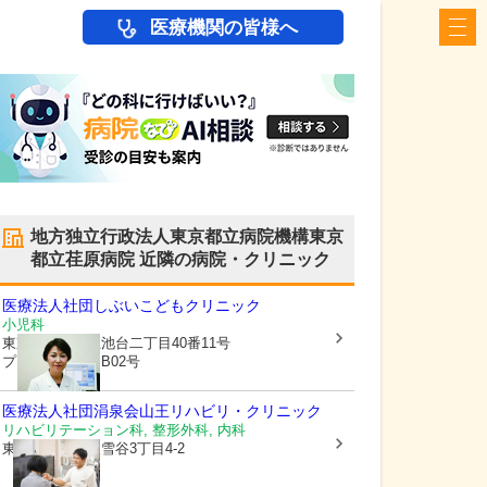
医療機関の皆様へ
地方独立行政法人東京都立病院機構東京
都立荏原病院
近隣の病院・クリニック
医療法人社団しぶいこどもクリニック
小児科
東京都大田区
上池台二丁目40番11号
プラスポイントB02号
医療法人社団涓泉会
山王リハビリ・クリニック
リハビリテーション科, 整形外科, 内科
東京都大田区
東雪谷3丁目4-2