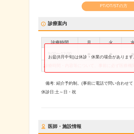
PT/OT/STの方
診療案内
診療時間
月
火
●
●
9:00
〜
12:00
お盆(8月中旬)は休診・休業の場合がありま
診療時間・内容等について、事前に必ず医療機
備考:
紹介予約制。(事前に電話で問い合わせて
休診日:
土～日・祝
医師・施設情報