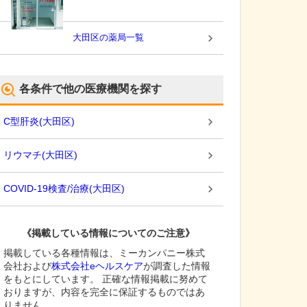
大田区
の薬局一覧
各条件で他の医療機関を探す
C型肝炎
(
大田区
)
リウマチ
(
大田区
)
COVID-19検査/治療
(
大田区
)
《掲載している情報についてのご注意》
掲載している各種情報は、ミーカンパニー株式
会社および
株式会社eヘルスケア
が調査した情報
をもとにしています。 正確な情報掲載に努めて
おりますが、内容を完全に保証するものではあ
りません。