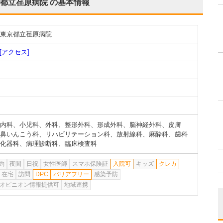
都立荏原病院
の基本情報
東京都立荏原病院
[アクセス]
内科
、
小児科
、
外科
、
整形外科
、
形成外科
、
脳神経外科
、
皮膚
鼻いんこう科
、
リハビリテーション科
、
放射線科
、
麻酔科
、
歯科
化器科
、
病理診断科
、
臨床検査科
約
夜間
日祝
女性医師
スマホ保険証
入院可
キッズ
クレカ
在宅
訪問
DPC
バリアフリー
感染予防
オピニオン情報提供可
地域連携