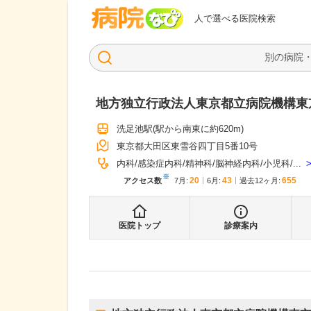
病院なび
人で選べる医院検索
地方独立行政法人東京都立病院機構東
洗足池駅
(駅から
南東に約620m
)
東京都大田区東雪谷四丁目5番10号
内科
感染症内科
精神科
脳神経内科
小児科
...
※
20
43
655
アクセス数
7月
:
6月
:
過去12ヶ月:
医院トップ
診療案内