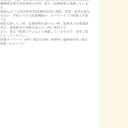
機構東京都立荏原病院
の
評判・求人・転職
情報を掲載していま
す。
病院なび では市区町村別/診療科目別に病院・医院・薬局を探せ
るほか、予約ができる医療機関や、キーワードでの検索も可能
です。
病院を探したい時、診療時間を調べたい時、医師求人や看護師
求人、薬剤師求人情報を知りたい時に便利です。
また、役立つ医療コラムなども掲載していますので、是非ご覧
になってください。
関連キーワード:
内科 / 感染症内科 / 精神科 / 脳神経内科 / 都立
病院 / かかりつけ