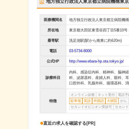
地方独立行政法人東京都立病院機構東京
医療機関名
地方独立行政法人東京都立病院機構
所在地
東京都大田区東雪谷四丁目5番10号
最寄駅
洗足池駅
(駅から
南東に約620m
)
電話
03-5734-8000
公式HP
http://www.ebara-hp.ota.tokyo.jp/
内科
、
感染症内科
、
精神科
、
脳神経
診療科目
科
、
泌尿器科
、
産婦人科
、
眼科
、
耳
口腔外科
、
乳腺外科
、
循環器科
、
消
オンライン診療
ネット受付
電話予
特徴
駐車場
英語
外国語
大病院
がん
セカンドオピニオン受診可
セカンド
直近の求人を確認する
[PR]