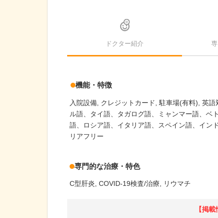
ドクター紹介
専
機能・特徴
入院設備
クレジットカード
駐車場(有料)
英語
ル語、タイ語、タガログ語、ミャンマー語、ベ
語、ロシア語、イタリア語、スペイン語、インド
リアフリー
専門的な治療・特色
C型肝炎
COVID-19検査/治療
リウマチ
【掲載