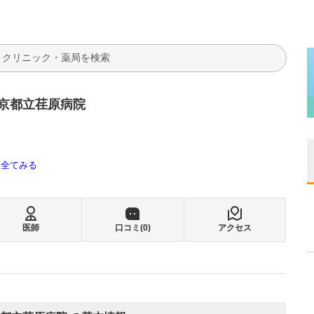
検索
京都立荏原病院
全てみる
医師
口コミ(
0
)
アクセス