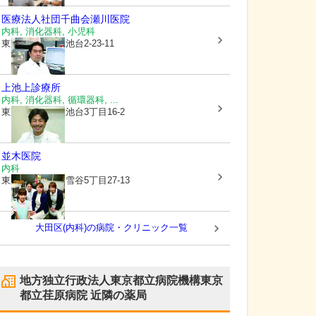
医療法人社団千曲会
瀬川医院
内科, 消化器科, 小児科
東京都大田区
上池台2-23-11
上池上診療所
内科, 消化器科, 循環器科, ...
東京都大田区
上池台3丁目16-2
並木医院
内科
東京都大田区
東雪谷5丁目27-13
大田区(内科)の病院・クリニック一覧
地方独立行政法人東京都立病院機構東京
都立荏原病院
近隣の薬局