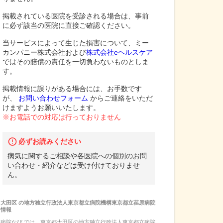
掲載されている医院を受診される場合は、事前
に必ず該当の医院に直接ご確認ください。
当サービスによって生じた損害について、ミー
カンパニー株式会社および
株式会社eヘルスケア
ではその賠償の責任を一切負わないものとしま
す。
掲載情報に誤りがある場合には、お手数です
が、
お問い合わせフォーム
からご連絡をいただ
けますようお願いいたします。
※お電話での対応は行っておりません
必ずお読みください
病気に関するご相談や各医院への個別のお問
い合わせ・紹介などは受け付けておりませ
ん。
大田区
の
地方独立行政法人東京都立病院機構東京都立荏原病院
情報
病院なび では、
東京都
大田区
の
地方独立行政法人東京都立病院