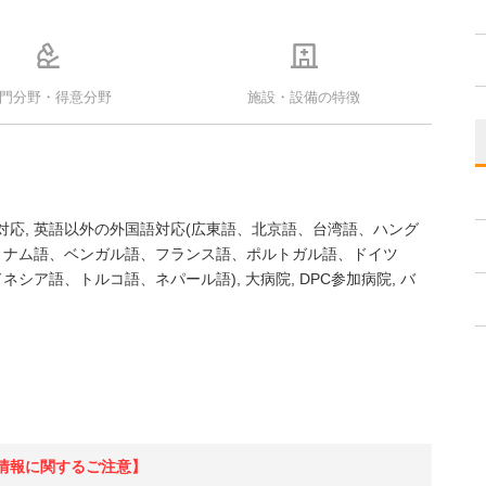
門分野・得意分野
施設・設備の特徴
対応
英語以外の外国語対応(広東語、北京語、台湾語、ハング
トナム語、ベンガル語、フランス語、ポルトガル語、ドイツ
ネシア語、トルコ語、ネパール語)
大病院
DPC参加病院
バ
情報に関するご注意】