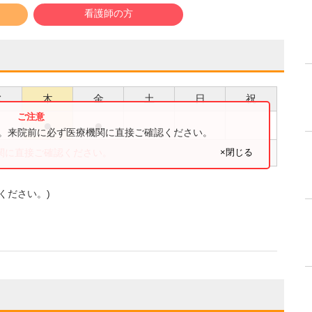
看護師の方
水
木
金
土
日
祝
●
●
●
す。来院前に必ず医療機関に直接ご確認ください。
×閉じる
関に直接ご確認ください。
ください。)