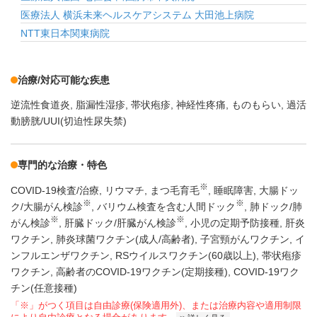
医療法人 横浜未来ヘルスケアシステム 大田池上病院
NTT東日本関東病院
治療/対応可能な疾患
逆流性食道炎
脂漏性湿疹
帯状疱疹
神経性疼痛
ものもらい
過活
動膀胱/UUI(切迫性尿失禁)
専門的な治療・特色
※
COVID-19検査/治療
リウマチ
まつ毛育毛
睡眠障害
大腸ドッ
※
※
ク/大腸がん検診
バリウム検査を含む人間ドック
肺ドック/肺
※
※
がん検診
肝臓ドック/肝臓がん検診
小児の定期予防接種
肝炎
ワクチン
肺炎球菌ワクチン(成人/高齢者)
子宮頸がんワクチン
イ
ンフルエンザワクチン
RSウイルスワクチン(60歳以上)
帯状疱疹
ワクチン
高齢者のCOVID-19ワクチン(定期接種)
COVID-19ワク
チン(任意接種)
「※」がつく項目は自由診療(保険適用外)、または治療内容や適用制限