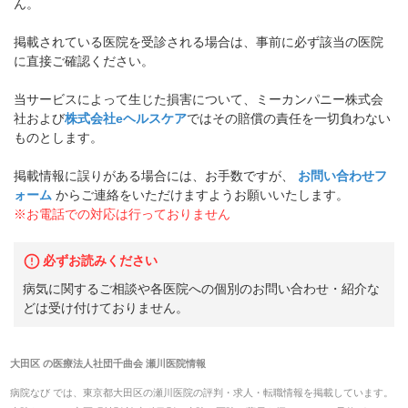
ん。
掲載されている医院を受診される場合は、事前に必ず該当の医院
に直接ご確認ください。
当サービスによって生じた損害について、ミーカンパニー株式会
社および
株式会社eヘルスケア
ではその賠償の責任を一切負わない
ものとします。
掲載情報に誤りがある場合には、お手数ですが、
お問い合わせフ
ォーム
からご連絡をいただけますようお願いいたします。
※お電話での対応は行っておりません
必ずお読みください
病気に関するご相談や各医院への個別のお問い合わせ・紹介な
どは受け付けておりません。
大田区
の
医療法人社団千曲会 瀬川医院
情報
病院なび では、
東京都
大田区
の
瀬川医院
の
評判・求人・転職
情報を掲載しています。