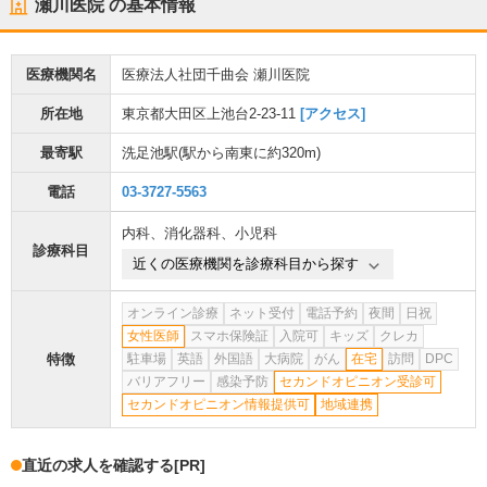
瀬川医院
の基本情報
医療機関名
医療法人社団千曲会 瀬川医院
所在地
東京都大田区上池台2-23-11
[アクセス]
最寄駅
洗足池駅
(駅から
南東に約320m
)
電話
03-3727-5563
内科
、
消化器科
、
小児科
診療科目
近くの医療機関を診療科目から探す
オンライン診療
ネット受付
電話予約
夜間
日祝
女性医師
スマホ保険証
入院可
キッズ
クレカ
特徴
駐車場
英語
外国語
大病院
がん
在宅
訪問
DPC
バリアフリー
感染予防
セカンドオピニオン受診可
セカンドオピニオン情報提供可
地域連携
直近の求人を確認する
[PR]