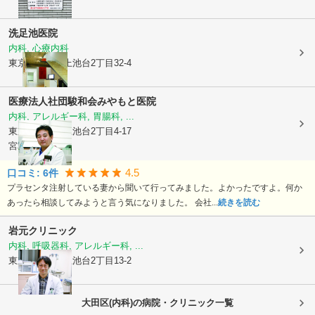
洗足池医院
内科, 心療内科
東京都大田区
上池台2丁目32-4
医療法人社団駿和会
みやもと医院
内科, アレルギー科, 胃腸科, ...
東京都大田区
上池台2丁目4-17
宮本ビル2F
4.5
口コミ:
6
件
プラセンタ注射している妻から聞いて行ってみました。よかったですよ。何か
あったら相談してみようと言う気になりました。 会社...
続きを読む
岩元クリニック
内科, 呼吸器科, アレルギー科, ...
東京都大田区
上池台2丁目13-2
大田区(内科)の病院・クリニック一覧