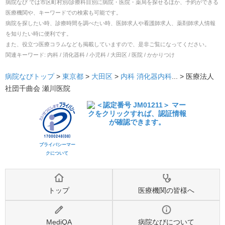
病院なび では市区町村別/診療科目別に病院・医院・薬局を探せるほか、予約ができる
医療機関や、キーワードでの検索も可能です。
病院を探したい時、診療時間を調べたい時、医師求人や看護師求人、薬剤師求人情報
を知りたい時に便利です。
また、役立つ医療コラムなども掲載していますので、是非ご覧になってください。
関連キーワード:
内科 / 消化器科 / 小児科 / 大田区 / 医院 / かかりつけ
病院なびトップ
>
東京都
>
大田区
>
内科
消化器内科
... >
医療法人
社団千曲会 瀬川医院
プライバシーマー
クについて
トップ
医療機関の皆様へ
MediQA
病院なびについて