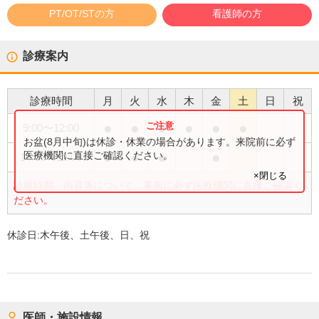
PT/OT/STの方
看護師の方
診療案内
診療時間
月
火
水
木
金
土
日
祝
●
●
●
●
●
●
9:00
〜
12:00
お盆(8月中旬)は休診・休業の場合があります。来院前に必ず
●
●
●
●
医療機関に直接ご確認ください。
16:00
〜
19:00
×閉じる
診療時間・内容等について、事前に必ず医療機関に直接ご確認く
ださい。
休診日:
木午後、土午後、日、祝
医師・施設情報