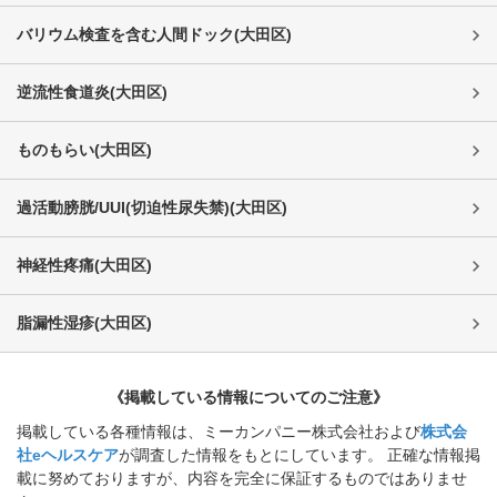
バリウム検査を含む人間ドック
(
大田区
)
逆流性食道炎
(
大田区
)
ものもらい
(
大田区
)
過活動膀胱/UUI(切迫性尿失禁)
(
大田区
)
神経性疼痛
(
大田区
)
脂漏性湿疹
(
大田区
)
《掲載している情報についてのご注意》
掲載している各種情報は、ミーカンパニー株式会社および
株式会
社eヘルスケア
が調査した情報をもとにしています。 正確な情報掲
載に努めておりますが、内容を完全に保証するものではありませ