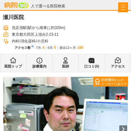
病院なび
人で選べる医院検索
瀬川医院
洗足池駅
(駅から
南東に約320m
)
東京都大田区上池台2-23-11
内科
消化器科
小児科
※
4
5
189
アクセス数
7月
:
6月
:
過去12ヶ月:
医院トップ
診療案内
医師
口コミ(
0
)
アクセス
医療機関からの
メッセージあり