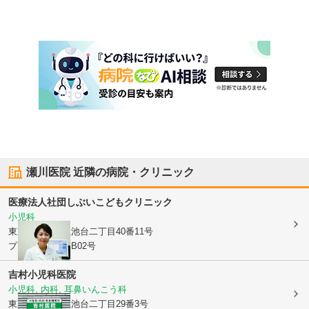
瀬川医院
近隣の病院・クリニック
医療法人社団しぶいこどもクリニック
小児科
東京都大田区
上池台二丁目40番11号
プラスポイントB02号
吉村小児科医院
小児科, 内科, 耳鼻いんこう科
東京都大田区
上池台二丁目29番3号