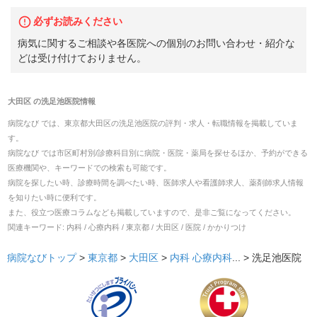
必ずお読みください
病気に関するご相談や各医院への個別のお問い合わせ・紹介な
どは受け付けておりません。
大田区
の
洗足池医院
情報
病院なび では、
東京都
大田区
の
洗足池医院
の
評判・求人・転職
情報を掲載していま
す。
病院なび では市区町村別/診療科目別に病院・医院・薬局を探せるほか、予約ができる
医療機関や、キーワードでの検索も可能です。
病院を探したい時、診療時間を調べたい時、医師求人や看護師求人、薬剤師求人情報
を知りたい時に便利です。
また、役立つ医療コラムなども掲載していますので、是非ご覧になってください。
関連キーワード:
内科 / 心療内科 / 東京都 / 大田区 / 医院 / かかりつけ
病院なびトップ
>
東京都
>
大田区
>
内科
心療内科
... >
洗足池医院