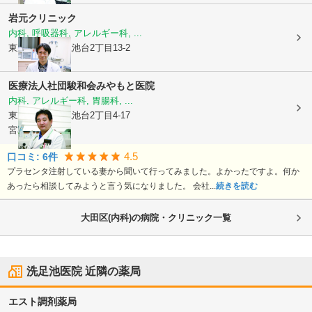
岩元クリニック
内科, 呼吸器科, アレルギー科, ...
東京都大田区
上池台2丁目13-2
医療法人社団駿和会
みやもと医院
内科, アレルギー科, 胃腸科, ...
東京都大田区
上池台2丁目4-17
宮本ビル2F
4.5
口コミ:
6
件
プラセンタ注射している妻から聞いて行ってみました。よかったですよ。何か
あったら相談してみようと言う気になりました。 会社...
続きを読む
大田区(内科)の病院・クリニック一覧
洗足池医院
近隣の薬局
エスト調剤薬局