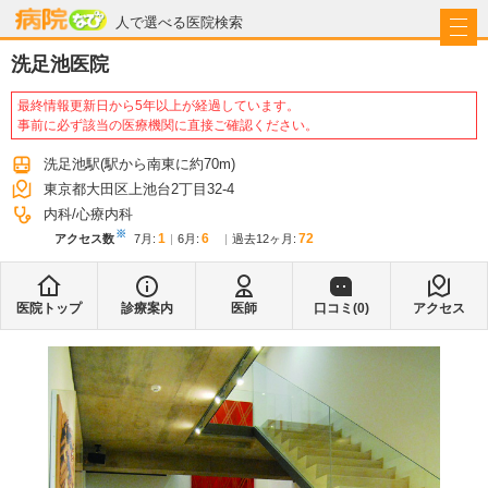
病院なび
人で選べる医院検索
洗足池医院
最終情報更新日から5年以上が経過しています。
事前に必ず該当の医療機関に直接ご確認ください。
洗足池駅
(駅から
南東に約70m
)
東京都大田区上池台2丁目32-4
内科
心療内科
※
1
6
72
アクセス数
7月
:
6月
:
過去12ヶ月:
医院トップ
診療案内
医師
口コミ(
0
)
アクセス