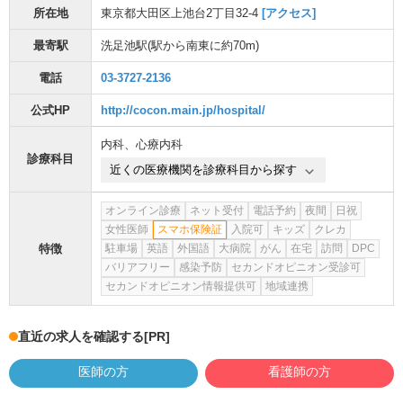
所在地
東京都大田区上池台2丁目32-4
[アクセス]
最寄駅
洗足池駅
(駅から
南東に約70m
)
電話
03-3727-2136
公式HP
http://cocon.main.jp/hospital/
内科
、
心療内科
診療科目
近くの医療機関を診療科目から探す
オンライン診療
ネット受付
電話予約
夜間
日祝
女性医師
スマホ保険証
入院可
キッズ
クレカ
特徴
駐車場
英語
外国語
大病院
がん
在宅
訪問
DPC
バリアフリー
感染予防
セカンドオピニオン受診可
セカンドオピニオン情報提供可
地域連携
直近の求人を確認する
[PR]
医師の方
看護師の方