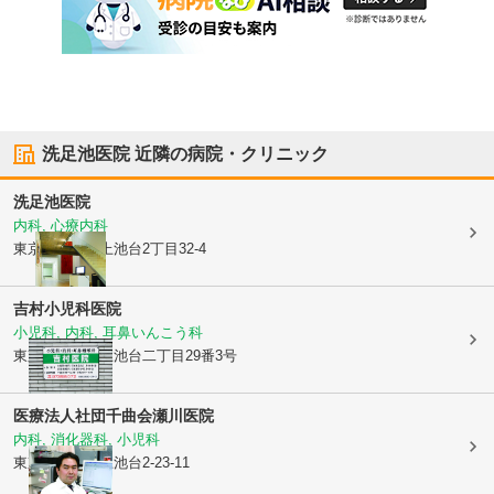
洗足池医院
近隣の病院・クリニック
洗足池医院
内科, 心療内科
東京都大田区
上池台2丁目32-4
吉村小児科医院
小児科, 内科, 耳鼻いんこう科
東京都大田区
上池台二丁目29番3号
医療法人社団千曲会
瀬川医院
内科, 消化器科, 小児科
東京都大田区
上池台2-23-11