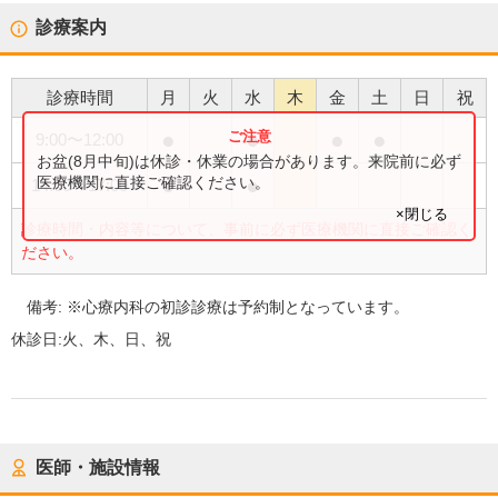
診療案内
診療時間
月
火
水
木
金
土
日
祝
●
●
●
●
9:00
〜
12:00
お盆(8月中旬)は休診・休業の場合があります。来院前に必ず
●
●
医療機関に直接ご確認ください。
14:00
〜
17:00
×閉じる
診療時間・内容等について、事前に必ず医療機関に直接ご確認く
ださい。
備考:
※心療内科の初診診療は予約制となっています。
休診日:
火、木、日、祝
医師・施設情報