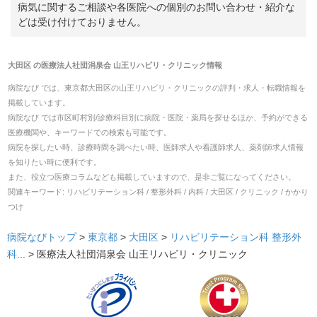
病気に関するご相談や各医院への個別のお問い合わせ・紹介な
どは受け付けておりません。
大田区
の
医療法人社団涓泉会 山王リハビリ・クリニック
情報
病院なび では、
東京都
大田区
の
山王リハビリ・クリニック
の
評判・求人・転職
情報を
掲載しています。
病院なび では市区町村別/診療科目別に病院・医院・薬局を探せるほか、予約ができる
医療機関や、キーワードでの検索も可能です。
病院を探したい時、診療時間を調べたい時、医師求人や看護師求人、薬剤師求人情報
を知りたい時に便利です。
また、役立つ医療コラムなども掲載していますので、是非ご覧になってください。
関連キーワード:
リハビリテーション科 / 整形外科 / 内科 / 大田区 / クリニック / かかり
つけ
病院なびトップ
>
東京都
>
大田区
>
リハビリテーション科
整形外
科
... >
医療法人社団涓泉会 山王リハビリ・クリニック