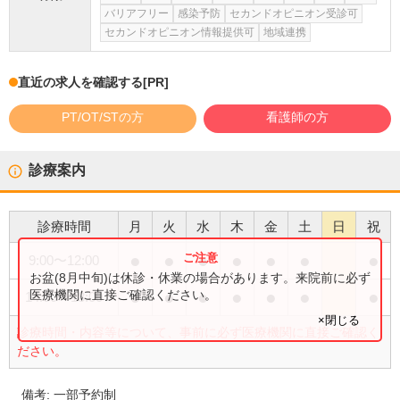
バリアフリー
感染予防
セカンドオピニオン受診可
セカンドオピニオン情報提供可
地域連携
直近の求人を確認する
[PR]
PT/OT/STの方
看護師の方
診療案内
診療時間
月
火
水
木
金
土
日
祝
●
●
●
●
●
●
●
9:00
〜
12:00
お盆(8月中旬)は休診・休業の場合があります。来院前に必ず
●
●
●
●
●
●
●
医療機関に直接ご確認ください。
14:00
〜
18:00
×閉じる
診療時間・内容等について、事前に必ず医療機関に直接ご確認く
ださい。
備考:
一部予約制