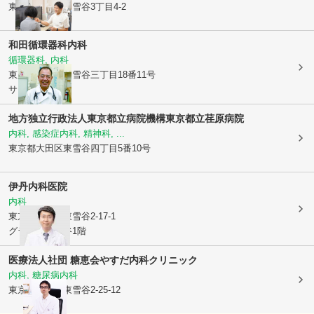
東京都大田区
東雪谷3丁目4-2
和田循環器科内科
循環器科, 内科
東京都大田区
東雪谷三丁目18番11号
サカイビル1階
地方独立行政法人東京都立病院機構東京都立荏原病院
内科, 感染症内科, 精神科, ...
東京都大田区
東雪谷四丁目5番10号
伊丹内科医院
内科
東京都大田区
東雪谷2-17-1
グランディ雪谷1階
医療法人社団 糖恵会
やすだ内科クリニック
内科, 糖尿病内科
東京都大田区
東雪谷2-25-12