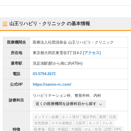
山王リハビリ・クリニック
の基本情報
医療機関名
医療法人社団涓泉会 山王リハビリ・クリニック
所在地
東京都大田区東雪谷3丁目4-2
[アクセス]
最寄駅
洗足池駅
(駅から
南に約470m
)
電話
03-5754-2672
公式HP
https://sanno-rc.com/
リハビリテーション科
、
整形外科
、
内科
診療科目
近くの医療機関を診療科目から探す
オンライン診療
ネット受付
電話予約
夜間
日祝
女性医師
スマホ保険証
入院可
キッズ
クレカ
特徴
駐車場
英語
外国語
大病院
がん
在宅
訪問
DPC