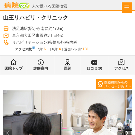
病院なび
人で選べる医院検索
山王リハビリ・クリニック
洗足池駅
(駅から
南に約470m
)
東京都大田区東雪谷3丁目4-2
リハビリテーション科
整形外科
内科
※
6
4
131
アクセス数
7月
:
6月
:
過去12ヶ月:
医院トップ
診療案内
医師
口コミ(
0
)
アクセス
医療機関からの
メッセージあり