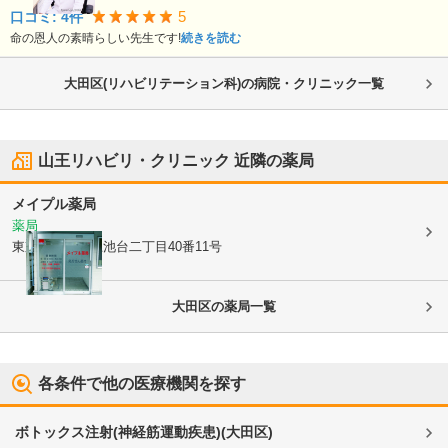
5
口コミ:
4
件
命の恩人の素晴らしい先生です!
続きを読む
大田区(リハビリテーション科)の病院・クリニック一覧
山王リハビリ・クリニック
近隣の薬局
メイプル薬局
薬局
東京都大田区
上池台二丁目40番11号
大田区
の薬局一覧
各条件で他の医療機関を探す
ボトックス注射(神経筋運動疾患)
(
大田区
)