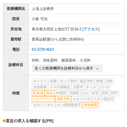
医療機関名
上池上診療所
院長
小倉 可光
所在地
東京都大田区上池台3丁目16-2
[アクセス]
最寄駅
西馬込駅
(駅から
北西に約950m
)
電話
03-3729-4623
内科
、
消化器科
、
循環器科
、
小児科
診療科目
近くの医療機関を診療科目から探す
オンライン診療
ネット受付
電話予約
夜間
日祝
女性医師
スマホ保険証
入院可
キッズ
クレカ
特徴
駐車場
英語
外国語
大病院
がん
在宅
訪問
DPC
バリアフリー
感染予防
セカンドオピニオン受診可
セカンドオピニオン情報提供可
地域連携
直近の求人を確認する
[PR]