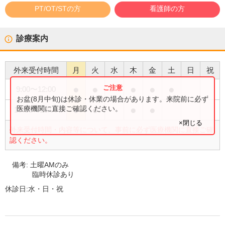
PT/OT/STの方
看護師の方
診療案内
外来受付時間
月
火
水
木
金
土
日
祝
●
●
●
●
●
9:00
〜
12:00
お盆(8月中旬)は休診・休業の場合があります。来院前に必ず
●
●
●
●
医療機関に直接ご確認ください。
15:00
〜
18:00
×閉じる
外来受付時間・内容等について、事前に必ず医療機関に直接ご確
認ください。
備考:
土曜AMのみ
臨時休診あり
休診日:
水・日・祝