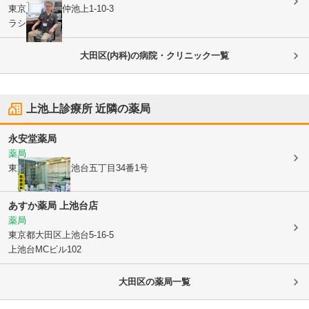
東京都大田区
仲池上1-10-3
ラシーヌ201
大田区(内科)の病院・クリニック一覧
上池上診療所
近隣の薬局
永安堂薬局
薬局
東京都大田区
上池台五丁目34番1号
あすか薬局 上池台店
薬局
東京都大田区
上池台5-16-5
上池台MCビル102
大田区
の薬局一覧