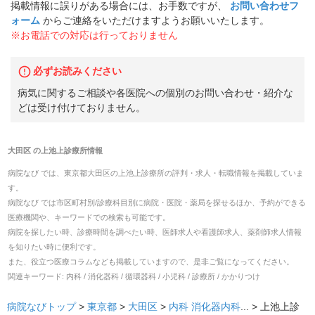
掲載情報に誤りがある場合には、お手数ですが、
お問い合わせフ
ォーム
からご連絡をいただけますようお願いいたします。
※お電話での対応は行っておりません
必ずお読みください
病気に関するご相談や各医院への個別のお問い合わせ・紹介な
どは受け付けておりません。
大田区
の
上池上診療所
情報
病院なび では、
東京都
大田区
の
上池上診療所
の
評判・求人・転職
情報を掲載していま
す。
病院なび では市区町村別/診療科目別に病院・医院・薬局を探せるほか、予約ができる
医療機関や、キーワードでの検索も可能です。
病院を探したい時、診療時間を調べたい時、医師求人や看護師求人、薬剤師求人情報
を知りたい時に便利です。
また、役立つ医療コラムなども掲載していますので、是非ご覧になってください。
関連キーワード:
内科 / 消化器科 / 循環器科 / 小児科 / 診療所 / かかりつけ
病院なびトップ
>
東京都
>
大田区
>
内科
消化器内科
... >
上池上診