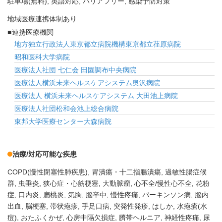
駐車場(無料)
英語対応
バリアフリー
感染予防対策
地域医療連携体制あり
連携医療機関
地方独立行政法人東京都立病院機構東京都立荏原病院
昭和医科大学病院
医療法人社団 七仁会 田園調布中央病院
医療法人横浜未来ヘルスケアシステム奥沢病院
医療法人 横浜未来ヘルスケアシステム 大田池上病院
医療法人社団松和会池上総合病院
東邦大学医療センター大森病院
治療/対応可能な疾患
COPD(慢性閉塞性肺疾患)
胃潰瘍・十二指腸潰瘍
過敏性腸症候
群
虫垂炎
狭心症・心筋梗塞
大動脈瘤
心不全/慢性心不全
花粉
症
口内炎
扁桃炎
気胸
脳卒中
慢性疼痛
パーキンソン病
脳内
出血
脳梗塞
帯状疱疹
手足口病
突発性発疹
はしか
水疱瘡(水
痘)
おたふくかぜ
心房中隔欠損症
臍帯ヘルニア
神経性疼痛
尿