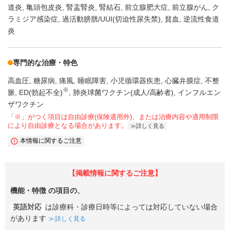
道炎
亀頭包皮炎
腎盂腎炎
腎結石
前立腺肥大症
前立腺がん
ク
ラミジア感染症
過活動膀胱/UUI(切迫性尿失禁)
貧血
逆流性食道
炎
専門的な治療・特色
高血圧
糖尿病
痛風
睡眠障害
小児循環器疾患
心臓弁膜症
不整
※
脈
ED(勃起不全)
肺炎球菌ワクチン(成人/高齢者)
インフルエン
ザワクチン
「※」がつく項目は自由診療(保険適用外)、または治療内容や適用制限
により自由診療となる場合があります。
詳しく見る
本情報に関するご注意
【掲載情報に関するご注意】
機能・特徴
の項目の、
英語対応
は診療科・診療日時等によっては対応していない場合
があります
詳しく見る