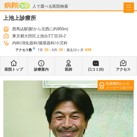
病院なび
人で選べる医院検索
上池上診療所
西馬込駅
(駅から
北西に約950m
)
東京都大田区上池台3丁目16-2
内科
消化器科
循環器科
小児科
※
30
30
699
アクセス数
7月
:
6月
:
過去12ヶ月:
医院トップ
診療案内
医師
口コミ(
0
)
アクセス
医療機関からの
メッセージあり