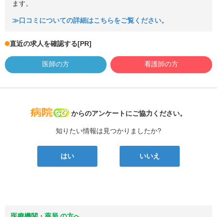
ます。
≫口コミについての詳細はこちらをご覧ください。
直近の求人を確認する
[PR]
医師の方
看護師の方
病院なび
からのアンケートにご協力ください。
知りたい情報は見つかりましたか?
はい
いいえ
医療機関・薬局 の方へ