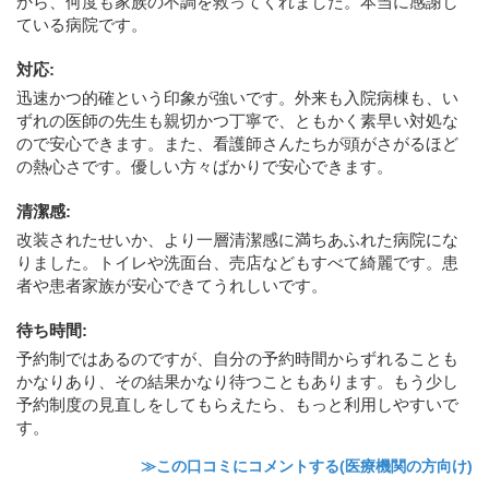
から、何度も家族の不調を救ってくれました。本当に感謝し
ている病院です。
対応
:
迅速かつ的確という印象が強いです。外来も入院病棟も、い
ずれの医師の先生も親切かつ丁寧で、ともかく素早い対処な
ので安心できます。また、看護師さんたちが頭がさがるほど
の熱心さです。優しい方々ばかりで安心できます。
清潔感
:
改装されたせいか、より一層清潔感に満ちあふれた病院にな
りました。トイレや洗面台、売店などもすべて綺麗です。患
者や患者家族が安心できてうれしいです。
待ち時間
:
予約制ではあるのですが、自分の予約時間からずれることも
かなりあり、その結果かなり待つこともあります。もう少し
予約制度の見直しをしてもらえたら、もっと利用しやすいで
す。
≫この口コミにコメントする(医療機関の方向け)