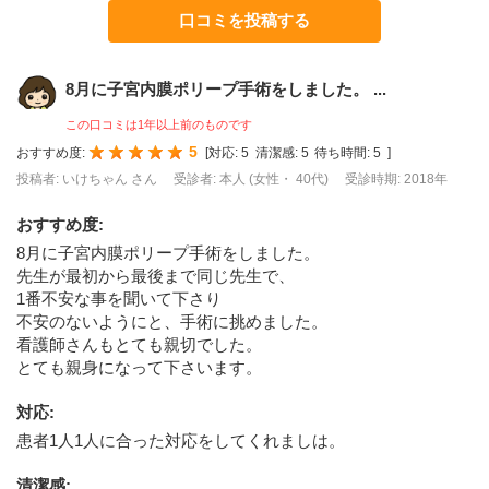
口コミを投稿する
8月に子宮内膜ポリープ手術をしました。 ...
この口コミは1年以上前のものです
5
おすすめ度:
[
対応:
5
清潔感:
5
待ち時間:
5
]
投稿者: いけちゃん さん
受診者: 本人 (女性・ 40代)
受診時期: 2018年
おすすめ度
:
8月に子宮内膜ポリープ手術をしました。
先生が最初から最後まで同じ先生で、
1番不安な事を聞いて下さり
不安のないようにと、手術に挑めました。
看護師さんもとても親切でした。
とても親身になって下さいます。
対応
:
患者1人1人に合った対応をしてくれましは。
清潔感
: