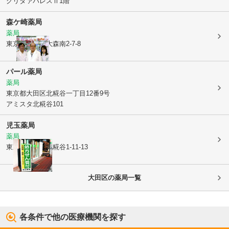
グリタァパレスⅡ1階
森ケ崎薬局
薬局
東京都大田区
大森南2-7-8
パール薬局
薬局
東京都大田区
北糀谷一丁目12番9号
アミスタ北糀谷101
児玉薬局
薬局
東京都大田区
北糀谷1-11-13
大田区
の薬局一覧
各条件で他の医療機関を探す