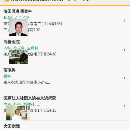
藤田耳鼻咽喉科
耳鼻いんこう科
東京都大田区
大森南二丁目5番18号
アストラル大森南102
高橋医院
内科, 小児科, 皮膚科
東京都大田区
大森南3丁目24-10
南眼科
眼科
東京都大田区
大森南3-24-11
医療法人社団京浜会
京浜病院
内科, 外科, 精神科, ...
東京都大田区
大森南1丁目14-13
大田病院