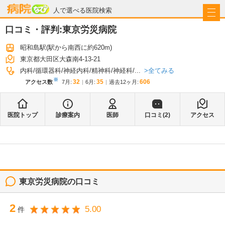
病院なび
人で選べる医院検索
口コミ・評判:
東京労災病院
昭和島駅
(駅から
南西に約620m
)
東京都大田区大森南4-13-21
全てみる
内科
循環器科
神経内科
精神科
神経科
...
※
32
35
606
アクセス数
7月
:
6月
:
過去12ヶ月:
医院トップ
診療案内
医師
口コミ(
2
)
アクセス
東京労災病院
の口コミ
2
5.00
件