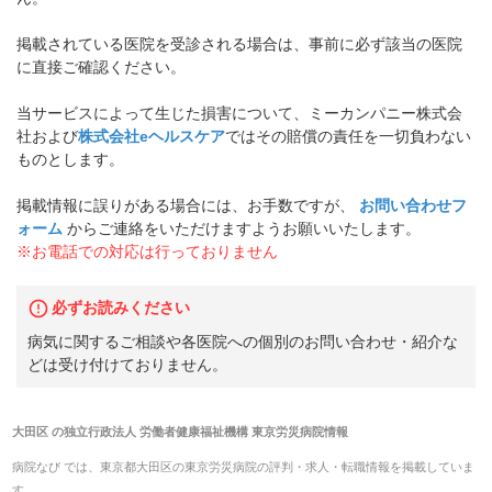
掲載されている医院を受診される場合は、事前に必ず該当の医院
に直接ご確認ください。
当サービスによって生じた損害について、ミーカンパニー株式会
社および
株式会社eヘルスケア
ではその賠償の責任を一切負わない
ものとします。
掲載情報に誤りがある場合には、お手数ですが、
お問い合わせフ
ォーム
からご連絡をいただけますようお願いいたします。
※お電話での対応は行っておりません
必ずお読みください
病気に関するご相談や各医院への個別のお問い合わせ・紹介な
どは受け付けておりません。
大田区
の
独立行政法人 労働者健康福祉機構 東京労災病院
情報
病院なび では、
東京都
大田区
の
東京労災病院
の
評判・求人・転職
情報を掲載していま
す。