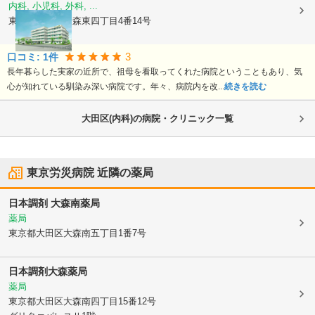
内科, 小児科, 外科, ...
東京都大田区
大森東四丁目4番14号
3
口コミ:
1
件
長年暮らした実家の近所で、祖母を看取ってくれた病院ということもあり、気
心が知れている馴染み深い病院です。年々、病院内を改...
続きを読む
大田区(内科)の病院・クリニック一覧
東京労災病院
近隣の薬局
日本調剤 大森南薬局
薬局
東京都大田区
大森南五丁目1番7号
日本調剤大森薬局
薬局
東京都大田区
大森南四丁目15番12号