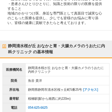
・患者さんひとりひとりに、知識と技術の限りの医療を提供
すること
地域のかかりつけ医、身近な専門医として真面目で誠実な心
のこもった医療を提供し、少しでも皆様のお悩みに寄り添
い、皆様の健康に貢献できたらと考えております。
静岡清水桜が丘 おなかと胃・大腸カメラのうおたに内
科クリニック
の基本情報
静岡清水桜が丘 おなかと胃・大腸カメラのうおたに
医療機関名
内科クリニック
院長
魚谷 貴洋
所在地
静岡県静岡市清水区桜ヶ丘町5番25号
[アクセス]
最寄駅
桜橋駅
(駅から
南西に約220m
)
電話
054-625-6625