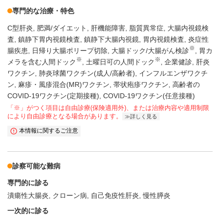
専門的な治療・特色
C型肝炎
肥満/ダイエット
肝機能障害
脂質異常症
大腸内視鏡検
査
鎮静下胃内視鏡検査
鎮静下大腸内視鏡
胃内視鏡検査
炎症性
※
腸疾患
日帰り大腸ポリープ切除
大腸ドック/大腸がん検診
胃カ
※
※
メラを含む人間ドック
土曜日可の人間ドック
企業健診
肝炎
ワクチン
肺炎球菌ワクチン(成人/高齢者)
インフルエンザワクチ
ン
麻疹・風疹混合(MR)ワクチン
帯状疱疹ワクチン
高齢者の
COVID-19ワクチン(定期接種)
COVID-19ワクチン(任意接種)
「※」がつく項目は自由診療(保険適用外)、または治療内容や適用制限
により自由診療となる場合があります。
詳しく見る
本情報に関するご注意
診察可能な難病
専門的に診る
潰瘍性大腸炎
クローン病
自己免疫性肝炎
慢性膵炎
一次的に診る