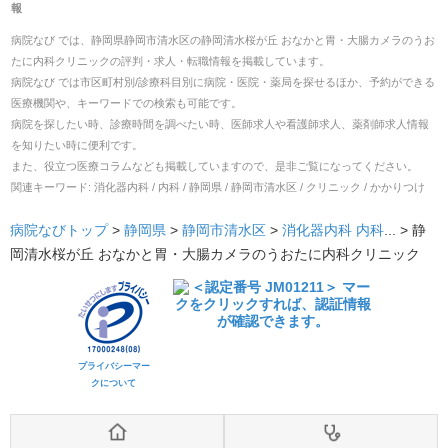
報
病院なび では、
静岡県
静岡市清水区
の
静岡清水桜が丘 おなかと胃・大腸カメラのうお
たに内科クリニック
の
評判・求人・転職
情報を掲載しています。
病院なび では市区町村別/診療科目別に病院・医院・薬局を探せるほか、予約ができる
医療機関や、キーワードでの検索も可能です。
病院を探したい時、診療時間を調べたい時、医師求人や看護師求人、薬剤師求人情報
を知りたい時に便利です。
また、役立つ医療コラムなども掲載していますので、是非ご覧になってください。
関連キーワード:
消化器内科 / 内科 / 静岡県 / 静岡市清水区 / クリニック / かかりつけ
病院なびトップ
>
静岡県
>
静岡市清水区
>
消化器内科
内科
... >
静
岡清水桜が丘 おなかと胃・大腸カメラのうおたに内科クリニック
プライバシーマー
クについて