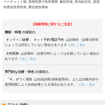
ベーチェット病
原発性胆汁性肝硬変
劇症肝炎
肝内結石症
原発
性硬化性胆管炎
重症急性膵炎
【掲載情報に関するご注意】
機能・特徴
の項目の、
オンライン診療
,
ネット予約/電話予約
は診療科・診療日時等
によっては対応していない場合があります
詳しく見る
女性医師
は診療科・診療日時によっては在籍していない場合が
あります
詳しく見る
専門的な治療・特色
の項目の、
「※」がつく項目
は自由診療(保険適用外)、または治療内容や
適用制限により自由診療となる場合があります。
詳しく見る
口コミ (0件)