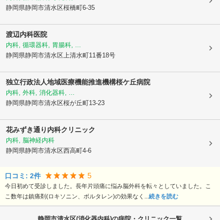
静岡県静岡市清水区
桜橋町6-35
渡辺内科医院
内科, 循環器科, 胃腸科, ...
静岡県静岡市清水区
上清水町11番18号
独立行政法人地域医療機能推進機構
桜ケ丘病院
内科, 外科, 消化器科, ...
静岡県静岡市清水区
桜が丘町13-23
花みずき通り内科クリニック
内科, 脳神経内科
静岡県静岡市清水区
西高町4-6
5
口コミ:
2
件
今日初めて受診しました。長年片頭痛に悩み脳外科を転々としていました。こ
こ数年は鎮痛剤(ロキソニン、ボルタレン)の効果なく...
続きを読む
静岡市清水区(消化器内科)の病院・クリニック一覧