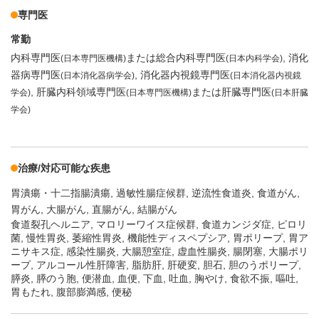
専門医
常勤
内科専門医
または総合内科専門医
消化
(日本専門医機構)
(日本内科学会)
器病専門医
消化器内視鏡専門医
(日本消化器病学会)
(日本消化器内視鏡
肝臓内科領域専門医
または肝臓専門医
学会)
(日本専門医機構)
(日本肝臓
学会)
治療/対応可能な疾患
胃潰瘍・十二指腸潰瘍
過敏性腸症候群
逆流性食道炎
食道がん
胃がん
大腸がん
直腸がん
結腸がん
食道裂孔ヘルニア, マロリーワイス症候群, 食道カンジダ症, ピロリ
菌, 慢性胃炎, 萎縮性胃炎, 機能性ディスペプシア, 胃ポリープ, 胃ア
ニサキス症, 感染性腸炎, 大腸憩室症, 虚血性腸炎, 腸閉塞, 大腸ポリ
ープ, アルコール性肝障害, 脂肪肝, 肝硬変, 胆石, 胆のうポリープ,
膵炎, 膵のう胞, 便潜血, 血便, 下血, 吐血, 胸やけ, 食欲不振, 嘔吐,
胃もたれ, 腹部膨満感, 便秘