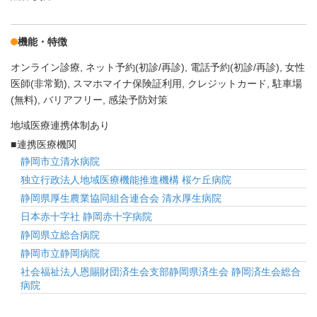
機能・特徴
オンライン診療
ネット予約(初診/再診)
電話予約(初診/再診)
女性
医師(非常勤)
スマホマイナ保険証利用
クレジットカード
駐車場
(無料)
バリアフリー
感染予防対策
地域医療連携体制あり
連携医療機関
静岡市立清水病院
独立行政法人地域医療機能推進機構 桜ケ丘病院
静岡県厚生農業協同組合連合会 清水厚生病院
日本赤十字社 静岡赤十字病院
静岡県立総合病院
静岡市立静岡病院
社会福祉法人恩賜財団済生会支部静岡県済生会 静岡済生会総合
病院