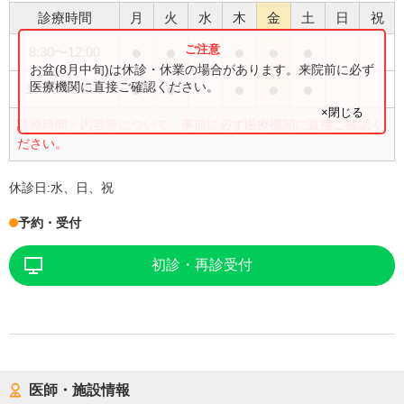
診療時間
月
火
水
木
金
土
日
祝
●
●
●
●
●
8:30
〜
12:00
お盆(8月中旬)は休診・休業の場合があります。来院前に必ず
●
●
●
●
●
医療機関に直接ご確認ください。
16:00
〜
18:00
×閉じる
診療時間・内容等について、事前に必ず医療機関に直接ご確認く
ださい。
休診日:
水、日、祝
予約・受付
初診・再診受付
医師・施設情報