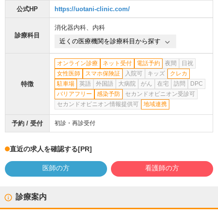
公式HP
https://uotani-clinic.com/
消化器内科
、
内科
診療科目
近くの医療機関を診療科目から探す
オンライン診療
ネット受付
電話予約
夜間
日祝
女性医師
スマホ保険証
入院可
キッズ
クレカ
特徴
駐車場
英語
外国語
大病院
がん
在宅
訪問
DPC
バリアフリー
感染予防
セカンドオピニオン受診可
セカンドオピニオン情報提供可
地域連携
予約 / 受付
初診・再診受付
直近の求人を確認する
[PR]
医師の方
看護師の方
診療案内