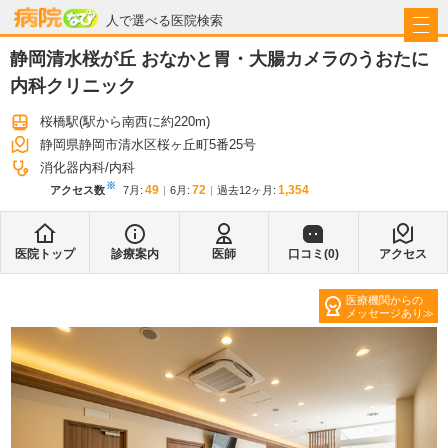
病院なび
人で選べる医院検索
静岡清水桜が丘 おなかと胃・大腸カメラのうおたに
内科クリニック
桜橋駅
(駅から
南西に約220m
)
静岡県静岡市清水区桜ヶ丘町5番25号
消化器内科
内科
※
49
72
1,354
アクセス数
7月
:
6月
:
過去12ヶ月:
医院トップ
診療案内
医師
口コミ(
0
)
アクセス
医療機関からの
メッセージあり