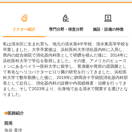
ドクター紹介
専門分野・得意分野
施設・設備の特徴
私は清水区に生まれ育ち、地元の清水第4中学校、清水東高等学校を
卒業しました。大学卒業後は、浜松医科大学消化器内科に入局し、
県内の総合病院で消化器内科医として研鑽を積んだ後に、2014年に
浜松医科大学で学位を取得しました。その後、アメリカのヒュース
トンにあるベイラー医科大学に留学し、胃潰瘍や胃癌の原因菌とし
て有名なヘリコバクターピロリ菌の研究を行ってきました。浜松医
科大学で数年勤務した後に、2019年に静岡赤十字病院消化器内科部
長として赴任し、消化器内科の診療や内視鏡検査・治療を行ってき
ました。そして2023年より、出身地である清水で開業する運びとな
りました。
医師紹介
院長
魚谷 貴洋