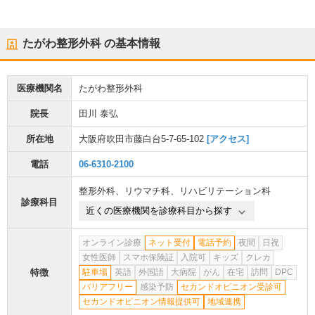
たがわ整形外科
の基本情報
医療機関名
たがわ整形外科
院長
田川 泰弘
所在地
大阪府吹田市藤白台5-7-65-102
[アクセス]
電話
06-6310-2100
整形外科
、
リウマチ科
、
リハビリテーション科
診療科目
近くの医療機関を診療科目から探す
オンライン診療
ネット受付
電話予約
夜間
日祝
女性医師
スマホ保険証
入院可
キッズ
クレカ
特徴
駐車場
英語
外国語
大病院
がん
在宅
訪問
DPC
バリアフリー
感染予防
セカンドオピニオン受診可
セカンドオピニオン情報提供可
地域連携