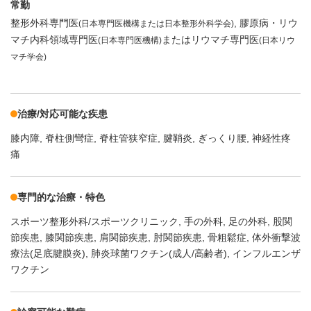
常勤
整形外科専門医
膠原病・リウ
(日本専門医機構または日本整形外科学会)
マチ内科領域専門医
またはリウマチ専門医
(日本専門医機構)
(日本リウ
マチ学会)
治療/対応可能な疾患
膝内障
脊柱側彎症
脊柱管狭窄症
腱鞘炎
ぎっくり腰
神経性疼
痛
専門的な治療・特色
スポーツ整形外科/スポーツクリニック
手の外科
足の外科
股関
節疾患
膝関節疾患
肩関節疾患
肘関節疾患
骨粗鬆症
体外衝撃波
療法(足底腱膜炎)
肺炎球菌ワクチン(成人/高齢者)
インフルエンザ
ワクチン