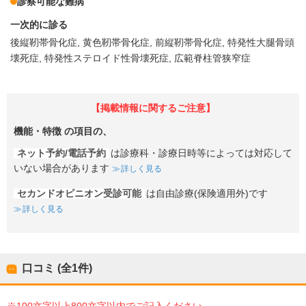
診察可能な難病
一次的に診る
後縦靭帯骨化症
黄色靭帯骨化症
前縦靭帯骨化症
特発性大腿骨頭
壊死症
特発性ステロイド性骨壊死症
広範脊柱管狭窄症
【掲載情報に関するご注意】
機能・特徴
の項目の、
ネット予約/電話予約
は診療科・診療日時等によっては対応して
いない場合があります
詳しく見る
セカンドオピニオン受診可能
は自由診療(保険適用外)です
詳しく見る
口コミ (全
1
件)
※100文字以上800文字以内でご記入ください