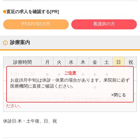
直近の求人を確認する
[PR]
PT/OT/STの方
看護師の方
診療案内
診療時間
月
火
水
木
金
土
日
祝
●
●
●
●
●
●
9:00
〜
12:30
お盆(8月中旬)は休診・休業の場合があります。来院前に必ず
●
●
●
●
医療機関に直接ご確認ください。
16:00
〜
19:00
×閉じる
診療時間・内容等について、事前に必ず医療機関に直接ご確認く
ださい。
休診日:
木・土午後、日、祝