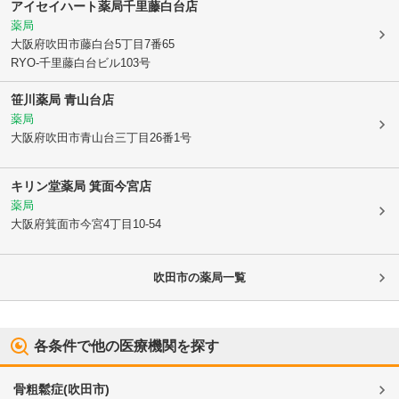
アイセイハート薬局千里藤白台店
薬局
大阪府吹田市
藤白台5丁目7番65
RYO-千里藤白台ビル103号
笹川薬局 青山台店
薬局
大阪府吹田市
青山台三丁目26番1号
キリン堂薬局 箕面今宮店
薬局
大阪府箕面市
今宮4丁目10-54
吹田市
の薬局一覧
各条件で他の医療機関を探す
骨粗鬆症
(
吹田市
)