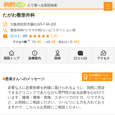
病院なび
人で選べる医院検索
たがわ整形外科
大阪府吹田市藤白台5-7-65-102
整形外科
リウマチ科
リハビリテーション科
口コミ:
1
件
5.00
※
69
68
831
アクセス数
7月
:
6月
:
過去12ヶ月:
医院トップ
診療案内
医師
口コミ(
1
)
アクセス
医療機関からの
患者さんへのメッセージ
メッセージあり
必要な人に必要医療を的確に届けられるように、気軽に受診
できるクリニックでありながら専門性のある診療を心がけて
います。膝痛・腰痛・肩痛、スポーツでのケガ、リウマチな
ど、お気軽にご相談ください。リハビリにも力を入れており
ますので、こちらもお気軽にご相談ください。