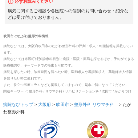
必ずお読みください
病気に関するご相談や各医院への個別のお問い合わせ・紹介な
どは受け付けておりません。
吹田市
の
たがわ整形外科
情報
病院なび では、
大阪府
吹田市
の
たがわ整形外科
の
評判・求人・転職
情報を掲載してい
ます。
病院なび では市区町村別/診療科目別に病院・医院・薬局を探せるほか、予約ができる
医療機関や、キーワードでの検索も可能です。
病院を探したい時、診療時間を調べたい時、医師求人や看護師求人、薬剤師求人情報
を知りたい時に便利です。
また、役立つ医療コラムなども掲載していますので、是非ご覧になってください。
関連キーワード:
整形外科 / リウマチ科 / リハビリテーション科 / 吹田市 / かかりつけ
病院なびトップ
>
大阪府
>
吹田市
>
整形外科
リウマチ科
... >
たが
わ整形外科