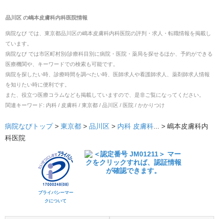
品川区
の
嶋本皮膚科内科医院
情報
病院なび では、
東京都
品川区
の
嶋本皮膚科内科医院
の
評判・求人・転職
情報を掲載し
ています。
病院なび では市区町村別/診療科目別に病院・医院・薬局を探せるほか、予約ができる
医療機関や、キーワードでの検索も可能です。
病院を探したい時、診療時間を調べたい時、医師求人や看護師求人、薬剤師求人情報
を知りたい時に便利です。
また、役立つ医療コラムなども掲載していますので、是非ご覧になってください。
関連キーワード:
内科 / 皮膚科 / 東京都 / 品川区 / 医院 / かかりつけ
病院なびトップ
>
東京都
>
品川区
>
内科
皮膚科
... >
嶋本皮膚科内
科医院
プライバシーマー
クについて