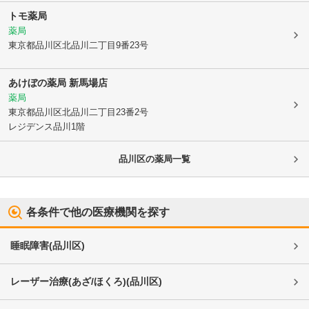
トモ薬局
薬局
東京都品川区
北品川二丁目9番23号
あけぼの薬局 新馬場店
薬局
東京都品川区
北品川二丁目23番2号
レジデンス品川1階
品川区
の薬局一覧
各条件で他の医療機関を探す
睡眠障害
(
品川区
)
レーザー治療(あざ/ほくろ)
(
品川区
)