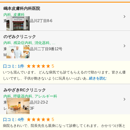
嶋本皮膚科内科医院
内科, 皮膚科
東京都品川区
北品川2丁目8-6
のぞみクリニック
内科, 感染症内科, 消化器科, ...
東京都品川区
北品川二丁目9番12号
Mare北品川1階
5
口コミ:
1
件
いつも混んでいます。 どんな病気でも診てもらえるので助かります。皆さん優
しいですし、子供が飽きないように玩具もいっぱいあ...
続きを読む
みやざきRCクリニック
内科, 呼吸器内科, アレルギー科
東京都品川区
北品川2-23-2
レジデンス品川3F
5
口コミ:
4
件
病院もきれいで、院長先生も親身になって診療してくれます。 かかりつけ医と