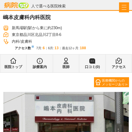
病院なび
人で選べる医院検索
嶋本皮膚科内科医院
新馬場駅
(駅から
東に約230m
)
東京都品川区北品川2丁目8-6
内科
皮膚科
※
6
13
188
アクセス数
7月
:
6月
:
過去12ヶ月:
医院トップ
診療案内
医師
口コミ(
0
)
アクセス
医療機関からの
メッセージあり