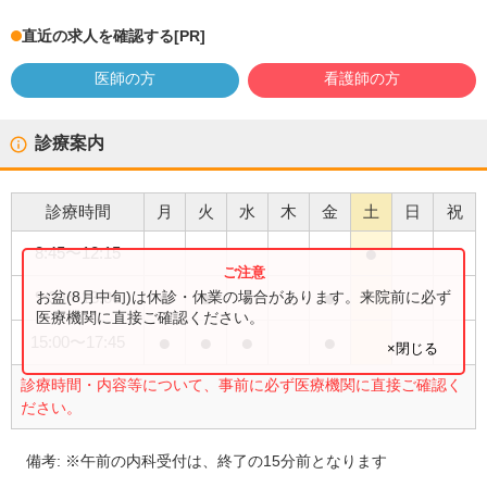
直近の求人を確認する
[PR]
医師の方
看護師の方
診療案内
診療時間
月
火
水
木
金
土
日
祝
●
8:45
〜
12:15
●
●
●
●
お盆(8月中旬)は休診・休業の場合があります。来院前に必ず
9:00
〜
13:00
医療機関に直接ご確認ください。
●
●
●
●
15:00
〜
17:45
×閉じる
診療時間・内容等について、事前に必ず医療機関に直接ご確認く
ださい。
備考:
※午前の内科受付は、終了の15分前となります