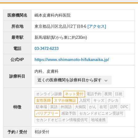
医療機関名
嶋本皮膚科内科医院
所在地
東京都品川区北品川2丁目8-6
[アクセス]
最寄駅
新馬場駅
(駅から
東に約230m
)
電話
03-3472-6233
公式HP
https://www.shimamoto-hifukanaika.jp/
内科
、
皮膚科
診療科目
近くの医療機関を診療科目から探す
オンライン診療
ネット受付
電話予約
夜間
日祝
女性医師
スマホ保険証
入院可
キッズ
クレカ
特徴
駐車場
英語
外国語
大病院
がん
在宅
訪問
DPC
バリアフリー
感染予防
セカンドオピニオン受診可
セカンドオピニオン情報提供可
地域連携
予約 / 受付
初診受付