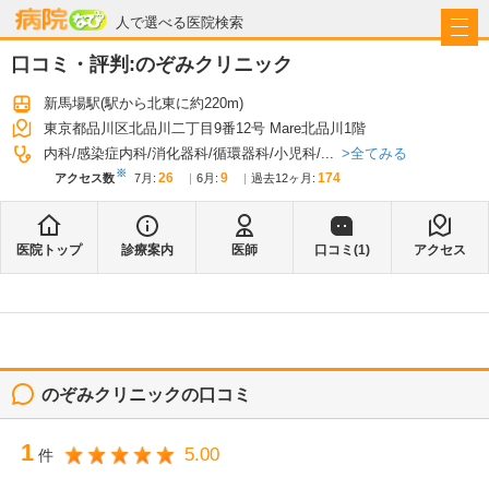
病院なび
人で選べる医院検索
口コミ・評判:
のぞみクリニック
新馬場駅
(駅から
北東に約220m
)
東京都品川区北品川二丁目9番12号 Mare北品川1階
全てみる
内科
感染症内科
消化器科
循環器科
小児科
...
※
26
9
174
アクセス数
7月
:
6月
:
過去12ヶ月:
医院トップ
診療案内
医師
口コミ(
1
)
アクセス
のぞみクリニック
の口コミ
1
5.00
件