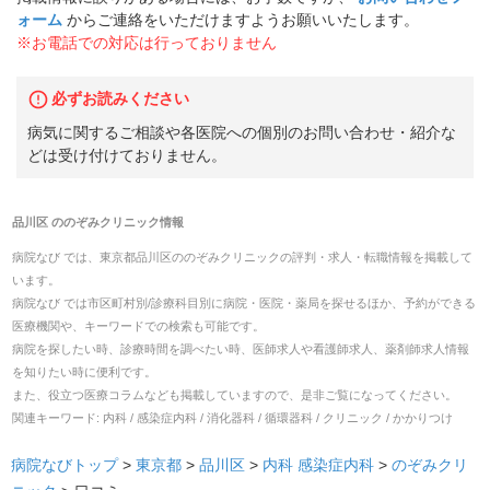
ォーム
からご連絡をいただけますようお願いいたします。
※お電話での対応は行っておりません
必ずお読みください
病気に関するご相談や各医院への個別のお問い合わせ・紹介な
どは受け付けておりません。
品川区
の
のぞみクリニック
情報
病院なび では、
東京都
品川区
の
のぞみクリニック
の
評判・求人・転職
情報を掲載して
います。
病院なび では市区町村別/診療科目別に病院・医院・薬局を探せるほか、予約ができる
医療機関や、キーワードでの検索も可能です。
病院を探したい時、診療時間を調べたい時、医師求人や看護師求人、薬剤師求人情報
を知りたい時に便利です。
また、役立つ医療コラムなども掲載していますので、是非ご覧になってください。
関連キーワード:
内科 / 感染症内科 / 消化器科 / 循環器科 / クリニック / かかりつけ
病院なびトップ
>
東京都
>
品川区
>
内科
感染症内科
>
のぞみクリ