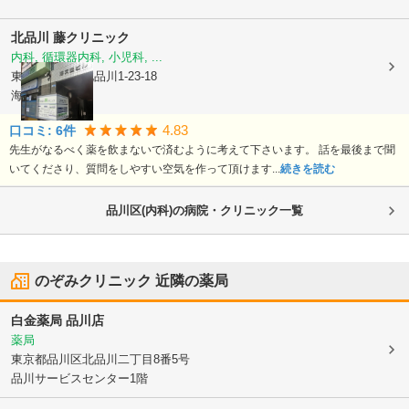
北品川 藤クリニック
内科, 循環器内科, 小児科, ...
東京都品川区
北品川1-23-18
海文堂ビル1F
4.83
口コミ:
6
件
先生がなるべく薬を飲まないで済むように考えて下さいます。 話を最後まで聞
いてくださり、質問をしやすい空気を作って頂けます...
続きを読む
品川区(内科)の病院・クリニック一覧
のぞみクリニック
近隣の薬局
白金薬局 品川店
薬局
東京都品川区
北品川二丁目8番5号
品川サービスセンター1階