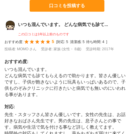
口コミを投稿する
いつも混んでいます。 どんな病気でも診て...
この口コミは1年以上前のものです
5
おすすめ度:
[
対応:
5
清潔感:
5
待ち時間:
4
]
投稿者: MOMO さん
受診者: 家族 (女性・ 8歳)
受診時期: 2017年
おすすめ度
:
いつも混んでいます。
どんな病気でも診てもらえるので助かります。皆さん優しい
ですし、子供が飽きないように玩具もいっぱいあるので、子
供ものぞみクリニックに行きたいと病気でも無いのにいわれ
る事があります。
対応
:
先生・スタッフさん皆さん優しいです。女性の先生は、お話
好きなおばさん先生です。男の先生は、息子さんとの事で
す。病気や生活で気を付ける事など詳しく教えてます。
時間外の対応もしてくれますし、薬をわざわざ届けに来てく