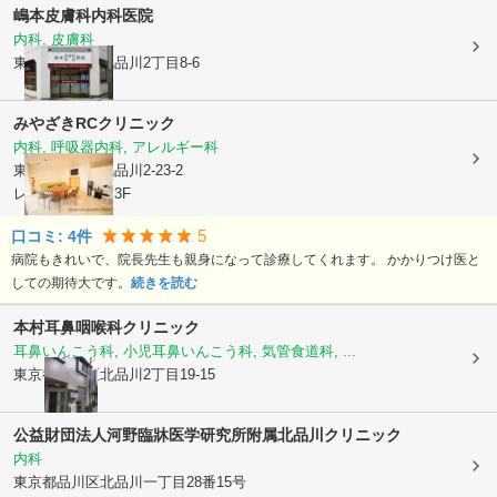
嶋本皮膚科内科医院
内科, 皮膚科
東京都品川区
北品川2丁目8-6
みやざきRCクリニック
内科, 呼吸器内科, アレルギー科
東京都品川区
北品川2-23-2
レジデンス品川3F
5
口コミ:
4
件
病院もきれいで、院長先生も親身になって診療してくれます。 かかりつけ医と
しての期待大です。
続きを読む
本村耳鼻咽喉科クリニック
耳鼻いんこう科, 小児耳鼻いんこう科, 気管食道科, ...
東京都品川区
北品川2丁目19-15
公益財団法人河野臨牀医学研究所附属北品川クリニック
内科
東京都品川区
北品川一丁目28番15号