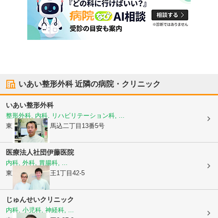
いあい整形外科
近隣の病院・クリニック
いあい整形外科
整形外科, 内科, リハビリテーション科, ...
東京都大田区
東馬込二丁目13番5号
医療法人社団
伊藤医院
内科, 外科, 胃腸科, ...
東京都大田区
山王1丁目42-5
じゅんせいクリニック
内科, 小児科, 神経科, ...