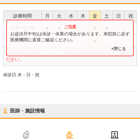
診療時間
月
火
水
木
金
土
日
祝
●
●
●
●
●
9:00
〜
12:00
お盆(8月中旬)は休診・休業の場合があります。来院前に必ず
●
●
●
●
医療機関に直接ご確認ください。
15:00
〜
18:00
×閉じる
診療時間・内容等について、事前に必ず医療機関に直接ご確認く
ださい。
休診日:
木・日・祝
医師・施設情報