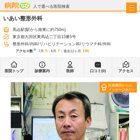
病院なび
人で選べる医院検索
いあい整形外科
馬込駅
(駅から
南東に約750m
)
東京都大田区東馬込二丁目13番5号
整形外科
内科
リハビリテーション科
リウマチ科
外科
※
5
7
186
アクセス数
7月
:
6月
:
過去12ヶ月:
医院トップ
診療案内
医師
口コミ(
0
)
アクセス
医療機関からの
メッセージあり