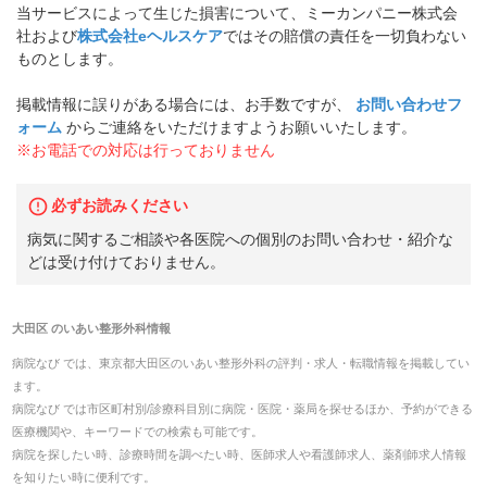
当サービスによって生じた損害について、ミーカンパニー株式会
社および
株式会社eヘルスケア
ではその賠償の責任を一切負わない
ものとします。
掲載情報に誤りがある場合には、お手数ですが、
お問い合わせフ
ォーム
からご連絡をいただけますようお願いいたします。
※お電話での対応は行っておりません
必ずお読みください
病気に関するご相談や各医院への個別のお問い合わせ・紹介な
どは受け付けておりません。
大田区
の
いあい整形外科
情報
病院なび では、
東京都
大田区
の
いあい整形外科
の
評判・求人・転職
情報を掲載してい
ます。
病院なび では市区町村別/診療科目別に病院・医院・薬局を探せるほか、予約ができる
医療機関や、キーワードでの検索も可能です。
病院を探したい時、診療時間を調べたい時、医師求人や看護師求人、薬剤師求人情報
を知りたい時に便利です。