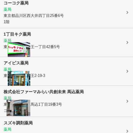
コーコク薬局
薬局
東京都品川区
西大井四丁目25番6号
1階
1丁目キク薬局
薬局
東京都大田区
山王一丁目42番5号
アイビス薬局
薬局
東京都大田区
山王2-19-3
株式会社ファーマみらい
共創未来 馬込薬局
薬局
東京都大田区
東馬込1丁目19番3号
コーポ白樺1F
スズキ調剤薬局
薬局