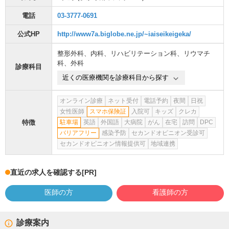
電話
03-3777-0691
公式HP
http://www7a.biglobe.ne.jp/~iaiseikeigeka/
整形外科
、
内科
、
リハビリテーション科
、
リウマチ
科
、
外科
診療科目
近くの医療機関を診療科目から探す
オンライン診療
ネット受付
電話予約
夜間
日祝
女性医師
スマホ保険証
入院可
キッズ
クレカ
特徴
駐車場
英語
外国語
大病院
がん
在宅
訪問
DPC
バリアフリー
感染予防
セカンドオピニオン受診可
セカンドオピニオン情報提供可
地域連携
直近の求人を確認する
[PR]
医師の方
看護師の方
診療案内