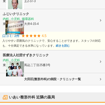
東京都大田区
山王2-37-3
ふじいクリニック
内科, 小児科, 循環器科
東京都品川区
西大井4-15-4
4.5
口コミ:
2
件
入りやすい雰囲気のクリニックで、安心することができます。スタッフの対応
も、十分満足できる水準になっています。
続きを読む
医療法人社団すずきクリニック
内科, 小児科
東京都大田区
南馬込二丁目25番3号
大田区(整形外科)の病院・クリニック一覧
いあい整形外科
近隣の薬局