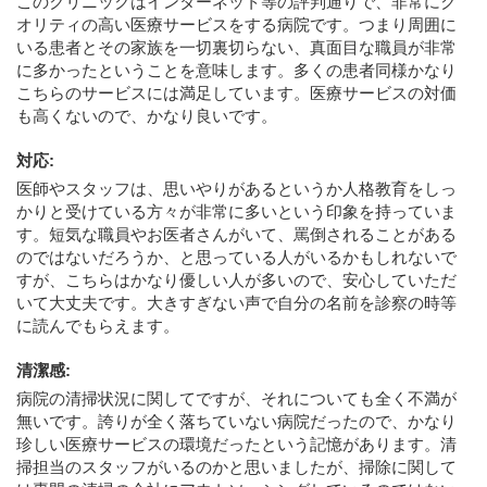
このクリニックはインターネット等の評判通りで、非常にク
オリティの高い医療サービスをする病院です。つまり周囲に
いる患者とその家族を一切裏切らない、真面目な職員が非常
に多かったということを意味します。多くの患者同様かなり
こちらのサービスには満足しています。医療サービスの対価
も高くないので、かなり良いです。
対応
:
医師やスタッフは、思いやりがあるというか人格教育をしっ
かりと受けている方々が非常に多いという印象を持っていま
す。短気な職員やお医者さんがいて、罵倒されることがある
のではないだろうか、と思っている人がいるかもしれないで
すが、こちらはかなり優しい人が多いので、安心していただ
いて大丈夫です。大きすぎない声で自分の名前を診察の時等
に読んでもらえます。
清潔感
:
病院の清掃状況に関してですが、それについても全く不満が
無いです。誇りが全く落ちていない病院だったので、かなり
珍しい医療サービスの環境だったという記憶があります。清
掃担当のスタッフがいるのかと思いましたが、掃除に関して