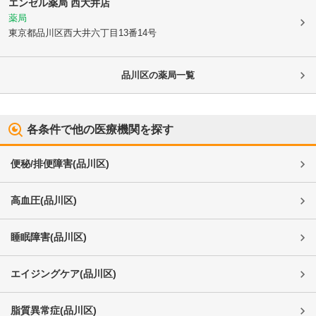
エンゼル薬局 西大井店
薬局
東京都品川区
西大井六丁目13番14号
品川区
の薬局一覧
各条件で他の医療機関を探す
便秘/排便障害
(
品川区
)
高血圧
(
品川区
)
睡眠障害
(
品川区
)
エイジングケア
(
品川区
)
脂質異常症
(
品川区
)