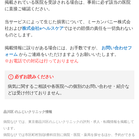
掲載されている医院を受診される場合は、事前に必ず該当の医院
に直接ご確認ください。
当サービスによって生じた損害について、ミーカンパニー株式会
社および
株式会社eヘルスケア
ではその賠償の責任を一切負わない
ものとします。
掲載情報に誤りがある場合には、お手数ですが、
お問い合わせフ
ォーム
からご連絡をいただけますようお願いいたします。
※お電話での対応は行っておりません
必ずお読みください
病気に関するご相談や各医院への個別のお問い合わせ・紹介な
どは受け付けておりません。
品川区
の
ふじいクリニック
情報
病院なび では、
東京都
品川区
の
ふじいクリニック
の
評判・求人・転職
情報を掲載して
います。
病院なび では市区町村別/診療科目別に病院・医院・薬局を探せるほか、予約ができる