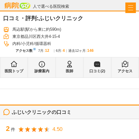
病院なび
人で選べる医院検索
口コミ・評判:
ふじいクリニック
馬込駅
(駅から
東に約590m
)
東京都品川区西大井4-15-4
内科
小児科
循環器科
※
12
4
146
アクセス数
7月
:
6月
:
過去12ヶ月:
医院トップ
診療案内
医師
口コミ(
2
)
アクセス
ふじいクリニック
の口コミ
2
4.50
件