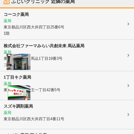
ふじいクリニック
近隣の薬局
コーコク薬局
薬局
東京都品川区
西大井四丁目25番6号
1階
株式会社ファーマみらい
共創未来 馬込薬局
薬局
東京都大田区
東馬込1丁目19番3号
コーポ白樺1F
1丁目キク薬局
薬局
東京都大田区
山王一丁目42番5号
スズキ調剤薬局
薬局
東京都品川区
西大井四丁目4番11号