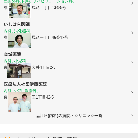
整形外科, 内科, リハビリテーション科, ...
東京都大田区
東馬込二丁目13番5号
いしはら医院
内科, 消化器科
東京都大田区
東馬込一丁目46番12号
金城医院
内科, 小児科
東京都品川区
西大井4丁目2-5
医療法人社団
伊藤医院
内科, 外科, 胃腸科, ...
東京都大田区
山王1丁目42-5
品川区(内科)の病院・クリニック一覧