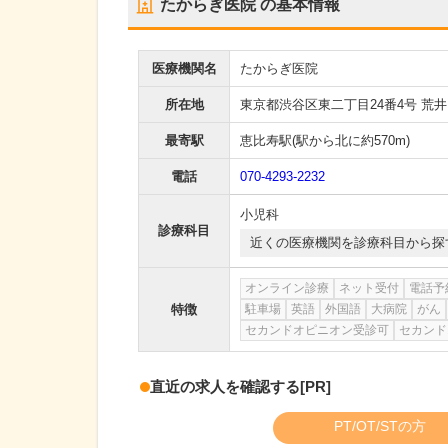
たからぎ医院
の基本情報
医療機関名
たからぎ医院
所在地
東京都渋谷区東二丁目24番4号 荒井
最寄駅
恵比寿駅
(駅から
北に約570m
)
電話
070-4293-2232
小児科
診療科目
近くの医療機関を診療科目から探
オンライン診療
ネット受付
電話予
特徴
駐車場
英語
外国語
大病院
がん
セカンドオピニオン受診可
セカンド
直近の求人を確認する
[PR]
PT/OT/STの方