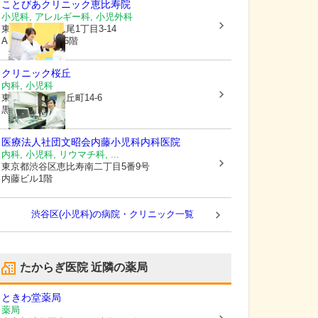
ことびあクリニック恵比寿院
小児科, アレルギー科, 小児外科
東京都渋谷区
広尾1丁目3-14
ASAX広尾ビル6階
クリニック桜丘
内科, 小児科
東京都渋谷区
桜丘町14-6
黒松ビル1F
医療法人社団文昭会内藤小児科内科医院
内科, 小児科, リウマチ科, ...
東京都渋谷区
恵比寿南二丁目5番9号
内藤ビル1階
渋谷区(小児科)の病院・クリニック一覧
たからぎ医院
近隣の薬局
ときわ堂薬局
薬局