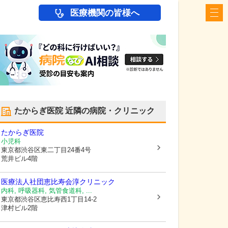
医療機関の皆様へ
たからぎ医院
近隣の病院・クリニック
たからぎ医院
小児科
東京都渋谷区
東二丁目24番4号
荒井ビル4階
医療法人社団恵比寿会
淳クリニック
内科, 呼吸器科, 気管食道科, ...
東京都渋谷区
恵比寿西1丁目14-2
津村ビル2階