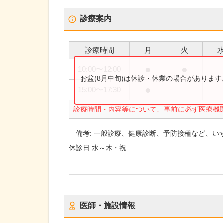
診療案内
診療時間
月
火
●
●
10:00
〜
12:00
お盆(8月中旬)は休診・休業の場合がありま
●
15:00
〜
17:30
診療時間・内容等について、事前に必ず医療機
備考:
一般診療、健康診断、予防接種など、いずれも
休診日:
水～木・祝
医師・施設情報