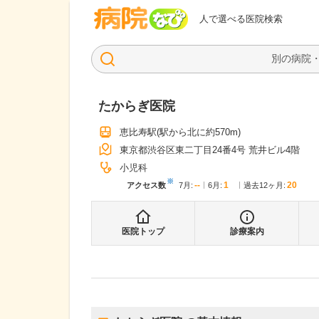
病院なび
人で選べる医院検索
たからぎ医院
恵比寿駅
(駅から
北に約570m
)
東京都渋谷区東二丁目24番4号 荒井ビル4階
小児科
※
--
1
20
アクセス数
7月
:
6月
:
過去12ヶ月:
医院トップ
診療案内