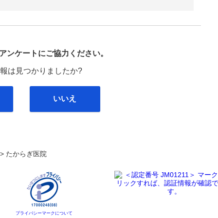
び
アンケートにご協力ください。
報は見つかりましたか?
いいえ
. >
たからぎ医院
プライバシーマークについて