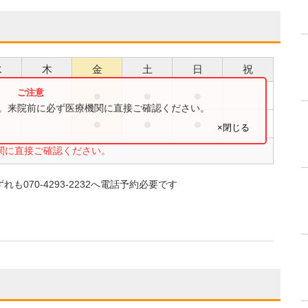
水
木
金
土
日
祝
●
●
●
す。来院前に必ず医療機関に直接ご確認ください。
●
●
●
×閉じる
関に直接ご確認ください。
070-4293-2232へ電話予約必要です