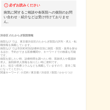
必ずお読みください
病気に関するご相談や各医院への個別のお問
い合わせ・紹介などは受け付けておりませ
ん。
渋谷区
の
たからぎ医院
情報
病院なび では、
東京都
渋谷区
の
たからぎ医院
の
評判・求人・転
職
情報を掲載しています。
病院なび では市区町村別/診療科目別に病院・医院・薬局を探せ
るほか、予約ができる医療機関や、キーワードでの検索も可能
です。
病院を探したい時、診療時間を調べたい時、医師求人や看護師
求人、薬剤師求人情報を知りたい時に便利です。
また、役立つ医療コラムなども掲載していますので、是非ご覧
になってください。
関連キーワード:
小児科 / 東京都 / 渋谷区 / 医院 / かかりつけ