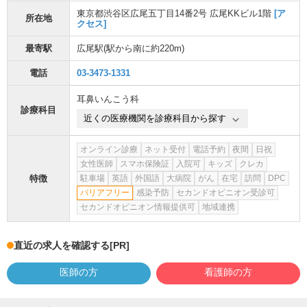
東京都渋谷区広尾五丁目14番2号 広尾KKビル1階
[ア
所在地
クセス]
最寄駅
広尾駅
(駅から
南に約220m
)
電話
03-3473-1331
耳鼻いんこう科
診療科目
近くの医療機関を診療科目から探す
オンライン診療
ネット受付
電話予約
夜間
日祝
女性医師
スマホ保険証
入院可
キッズ
クレカ
特徴
駐車場
英語
外国語
大病院
がん
在宅
訪問
DPC
バリアフリー
感染予防
セカンドオピニオン受診可
セカンドオピニオン情報提供可
地域連携
直近の求人を確認する
[PR]
医師の方
看護師の方