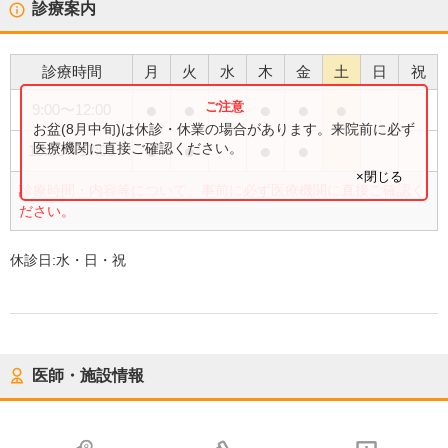
診療案内
診療時間
月
火
水
木
金
土
日
祝
●
●
●
●
●
9:00
〜
12:00
お盆(8月中旬)は休診・休業の場合があります。来院前に必ず
●
●
●
●
医療機関に直接ご確認ください。
15:00
〜
17:00
×閉じる
診療時間・内容等について、事前に必ず医療機関に直接ご確認く
ださい。
休診日:
水・日・祝
医師・施設情報