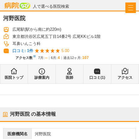
病院なび
人で選べる医院検索
河野医院
広尾駅
(駅から
南に約220m
)
東京都渋谷区広尾五丁目14番2号 広尾KKビル1階
耳鼻いんこう科
口コミ:
1
件
5.00
※
--
4
107
アクセス数
7月
:
6月
:
過去12ヶ月:
医院トップ
診療案内
医師
口コミ(
1
)
アクセス
河野医院
の基本情報
医療機関名
河野医院