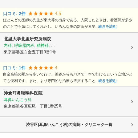
4.5
口コミ:
2
件
ほとんどの医師の先生が東大等の出身である。入院したときは、看護師が多少
のことでも気にしてくれたし、いろんな事の対応が素早...
続きを読む
北里大学北里研究所病院
内科, 呼吸器内科, 精神科, ...
東京都港区
白金五丁目9番1号
4
口コミ:
1
件
白金高輪の駅から歩いて行け、渋谷からもバスで一本で行けるという立地がと
ても便利です。また、より専門的な治療も選択すること...
続きを読む
沖倉耳鼻咽喉科医院
耳鼻いんこう科
東京都渋谷区
広尾一丁目1番25号
渋谷区(耳鼻いんこう科)の病院・クリニック一覧