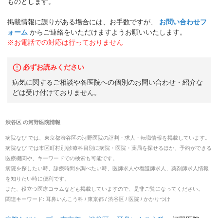
ものとします。
掲載情報に誤りがある場合には、お手数ですが、
お問い合わせフ
ォーム
からご連絡をいただけますようお願いいたします。
※お電話での対応は行っておりません
必ずお読みください
病気に関するご相談や各医院への個別のお問い合わせ・紹介な
どは受け付けておりません。
渋谷区
の
河野医院
情報
病院なび では、
東京都
渋谷区
の
河野医院
の
評判・求人・転職
情報を掲載しています。
病院なび では市区町村別/診療科目別に病院・医院・薬局を探せるほか、予約ができる
医療機関や、キーワードでの検索も可能です。
病院を探したい時、診療時間を調べたい時、医師求人や看護師求人、薬剤師求人情報
を知りたい時に便利です。
また、役立つ医療コラムなども掲載していますので、是非ご覧になってください。
関連キーワード:
耳鼻いんこう科 / 東京都 / 渋谷区 / 医院 / かかりつけ