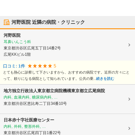
河野医院
近隣の病院・クリニック
河野医院
耳鼻いんこう科
東京都渋谷区
広尾五丁目14番2号
広尾KKビル1階
5
口コミ:
1
件
とても熱心に診察して下さいますから、おすすめの病院です。近所の方々にと
って、頼りになる病院として知られています。公共の乗...
続きを読む
地方独立行政法人東京都立病院機構東京都立広尾病院
内科, 血液内科, 糖尿病内科, ...
東京都渋谷区
恵比寿二丁目34番10号
日本赤十字社医療センター
内科, 外科, 整形外科, ...
東京都渋谷区
広尾四丁目1番22号