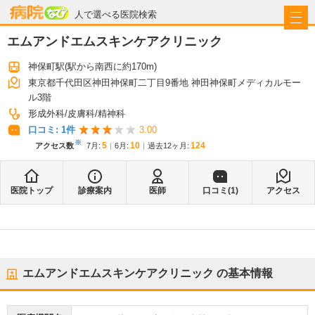
病院なび
人で選べる医院検索
エムアンドエムスキンケアクリニック
神保町駅
(駅から
南西に約170m
)
東京都千代田区神田神保町二丁目9番地 神田神保町メディカルモー
ル3階
形成外科
皮膚科
精神科
口コミ:
1
件
3.00
※
5
10
124
アクセス数
7月
:
6月
:
過去12ヶ月:
医院トップ
診療案内
医師
口コミ(
1
)
アクセス
エムアンドエムスキンケアクリニック
の基本情報