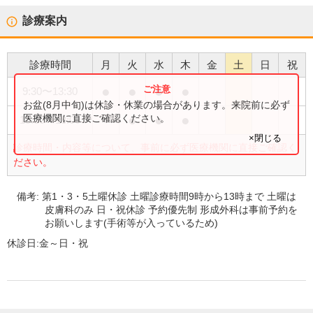
診療案内
診療時間
月
火
水
木
金
土
日
祝
●
●
●
●
9:30
〜
13:30
お盆(8月中旬)は休診・休業の場合があります。来院前に必ず
●
●
●
医療機関に直接ご確認ください。
15:00
〜
18:00
×閉じる
診療時間・内容等について、事前に必ず医療機関に直接ご確認く
ださい。
備考:
第1・3・5土曜休診 土曜診療時間9時から13時まで 土曜は
皮膚科のみ 日・祝休診 予約優先制 形成外科は事前予約を
お願いします(手術等が入っているため)
休診日:
金～日・祝