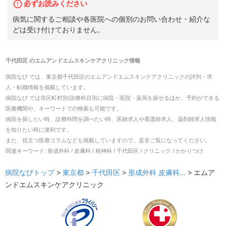
必ずお読みください
病気に関するご相談や各医院への個別のお問い合わせ・紹介な
どは受け付けておりません。
千代田区
の
エムアンドエムスキンケアクリニック
情報
病院なび では、
東京都
千代田区
の
エムアンドエムスキンケアクリニック
の
評判・求
人・転職
情報を掲載しています。
病院なび では市区町村別/診療科目別に病院・医院・薬局を探せるほか、予約ができる
医療機関や、キーワードでの検索も可能です。
病院を探したい時、診療時間を調べたい時、医師求人や看護師求人、薬剤師求人情報
を知りたい時に便利です。
また、役立つ医療コラムなども掲載していますので、是非ご覧になってください。
関連キーワード:
形成外科 / 皮膚科 / 精神科 / 千代田区 / クリニック / かかりつけ
病院なびトップ
>
東京都
>
千代田区
>
形成外科
皮膚科
... >
エムア
ンドエムスキンケアクリニック