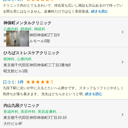
クリニック内がとてもきれいで、待合室も広いし雑誌も沢山あるので待ってい
る間も苦にはなりません。皮膚科だけではなく美容形成...
続きを読む
神保町メンタルクリニック
心療内科, 精神科, 神経科
東京都千代田区
神田神保町2丁目9
神保町メディカルモール5階
ひろばストレスケアクリニック
精神科, 心療内科
東京都千代田区
神田神保町三丁目2番地8
昭文館ビル1階
5
口コミ:
1
件
九段下駅に近いが中に入るとたいへん静かです。 スタッフもソフトにやさしく
気持ちが落ち着きます。 先生はどちらかというと明...
続きを読む
内山九段クリニック
形成外科, 美容外科, 美容皮膚科, ...
東京都千代田区
神田神保町3丁目10-10
大行ビル4F