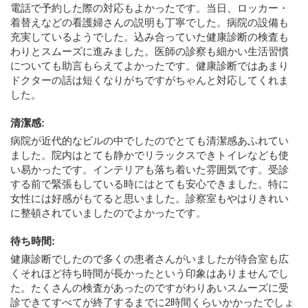
電話で予約した際の対応もよかったです。当日、ロッカー・
着替えなどの看護婦さんの説明も丁寧でした。病院の設備も
充実しているようでした。込み合っていた健康診断の検査も
わりとスムーズに進みました。医師の診察も細かい生活習慣
についても助言もらえてよかったです。健康診断ではあまり
ドクターの話は短くなりがちですがちゃんと対応してくれま
した。
清潔感
:
病院が近代的なビルの中でしたのでとても清潔感あふれてい
ました。院内はとても静かでリラックスできトイレなども使
い易かったです。インテリアも落ち着いた雰囲気です。受診
する前で緊張もしている時にはとても安心できました。特に
女性には好感がもてると思いました。診察室もやはりきれい
に整頓されていましたのでよかったです。
待ち時間
:
健康診断でしたので多くの患者さんがいましたが待合室も広
くそれほど待ち時間が長かったという印象はありませんでし
た。たくさんの検査があったのですがわりあいスムーズに受
診できてすべてが終了するまでに2時間くらいかかったでしょ