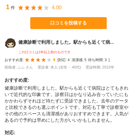
1
4.00
件
口コミを投稿する
健康診断で利用しました。駅からも近くて病...
この口コミは1年以上前のものです
4
おすすめ度:
[
対応:
4
清潔感:
5
待ち時間:
3
]
投稿者: ふふ さん
受診者: 本人 (女性・ 40代)
受診時期: 2010年
おすすめ度
:
健康診断で利用しました。駅からも近くて病院はとてもきれ
いで近代的な印象です。診察日はかなり込み合っていたにも
かかわらずそれほど待たずに受診できました。去年のデータ
と比較できるのも選ぶポイントです。対応も丁寧で診察室や
その他のスペースも清潔感がありおすすめできます。人気が
あるので予約は早めにした方がいいかもしれません。
対応
: