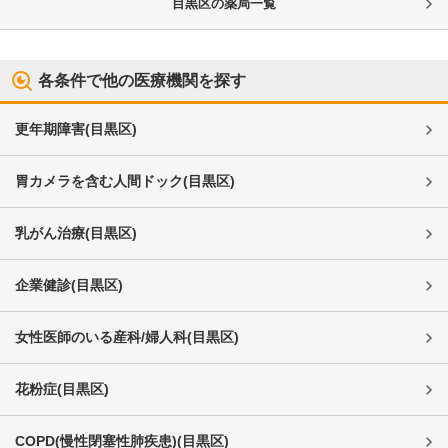
目黒区
の薬局一覧
各条件で他の医療機関を探す
更年期障害
(
目黒区
)
胃カメラを含む人間ドック
(
目黒区
)
乳がん治療
(
目黒区
)
企業健診
(
目黒区
)
女性医師のいる産科/婦人科
(
目黒区
)
花粉症
(
目黒区
)
COPD(慢性閉塞性肺疾患)
(
目黒区
)