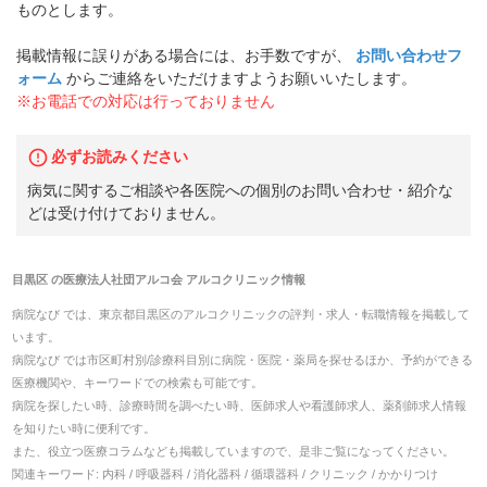
ものとします。
掲載情報に誤りがある場合には、お手数ですが、
お問い合わせフ
ォーム
からご連絡をいただけますようお願いいたします。
※お電話での対応は行っておりません
必ずお読みください
病気に関するご相談や各医院への個別のお問い合わせ・紹介な
どは受け付けておりません。
目黒区
の
医療法人社団アルコ会 アルコクリニック
情報
病院なび では、
東京都
目黒区
の
アルコクリニック
の
評判・求人・転職
情報を掲載して
います。
病院なび では市区町村別/診療科目別に病院・医院・薬局を探せるほか、予約ができる
医療機関や、キーワードでの検索も可能です。
病院を探したい時、診療時間を調べたい時、医師求人や看護師求人、薬剤師求人情報
を知りたい時に便利です。
また、役立つ医療コラムなども掲載していますので、是非ご覧になってください。
関連キーワード:
内科 / 呼吸器科 / 消化器科 / 循環器科 / クリニック / かかりつけ