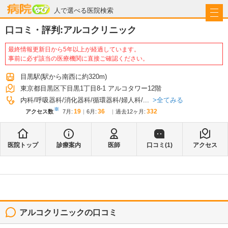
病院なび
人で選べる医院検索
口コミ・評判:
アルコクリニック
最終情報更新日から5年以上が経過しています。
事前に必ず該当の医療機関に直接ご確認ください。
目黒駅
(駅から
南西に約320m
)
東京都目黒区下目黒1丁目8-1 アルコタワー12階
全てみる
内科
呼吸器科
消化器科
循環器科
婦人科
...
※
19
36
332
アクセス数
7月
:
6月
:
過去12ヶ月:
医院トップ
診療案内
医師
口コミ(
1
)
アクセス
アルコクリニック
の口コミ