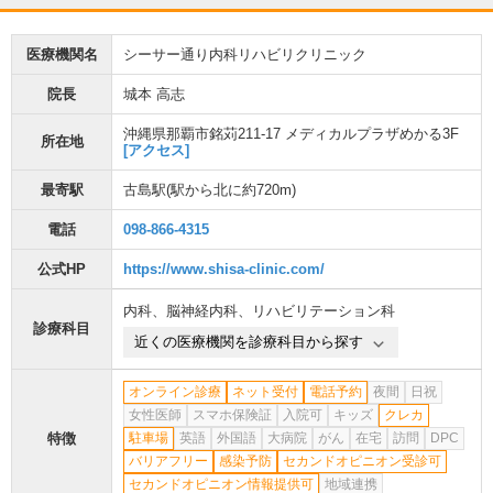
医療機関名
シーサー通り内科リハビリクリニック
院長
城本 高志
沖縄県那覇市銘苅211-17 メディカルプラザめかる3F
所在地
[アクセス]
最寄駅
古島駅
(駅から
北に約720m
)
電話
098-866-4315
公式HP
https://www.shisa-clinic.com/
内科
、
脳神経内科
、
リハビリテーション科
診療科目
近くの医療機関を診療科目から探す
オンライン診療
ネット受付
電話予約
夜間
日祝
女性医師
スマホ保険証
入院可
キッズ
クレカ
特徴
駐車場
英語
外国語
大病院
がん
在宅
訪問
DPC
バリアフリー
感染予防
セカンドオピニオン受診可
セカンドオピニオン情報提供可
地域連携