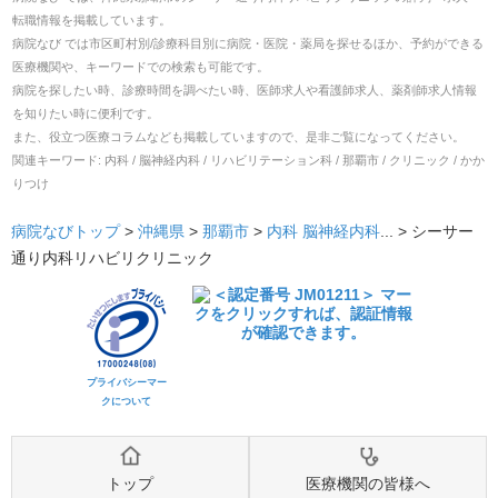
転職
情報を掲載しています。
病院なび では市区町村別/診療科目別に病院・医院・薬局を探せるほか、予約ができる
医療機関や、キーワードでの検索も可能です。
病院を探したい時、診療時間を調べたい時、医師求人や看護師求人、薬剤師求人情報
を知りたい時に便利です。
また、役立つ医療コラムなども掲載していますので、是非ご覧になってください。
関連キーワード:
内科 / 脳神経内科 / リハビリテーション科 / 那覇市 / クリニック / かか
りつけ
病院なびトップ
>
沖縄県
>
那覇市
>
内科
脳神経内科
... >
シーサー
通り内科リハビリクリニック
プライバシーマー
クについて
トップ
医療機関の皆様へ