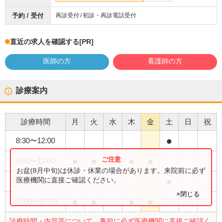
予約 / 受付
再診受付
初診・再診電話受付
直近の求人を確認する
[PR]
医師の方
看護師の方
診療案内
診療時間
月
火
水
木
金
土
日
祝
●
8:30
〜
12:00
●
●
●
●
9:00
〜
13:00
お盆(8月中旬)は休診・休業の場合があります。来院前に必ず
●
医療機関に直接ご確認ください。
13:00
〜
16:00
×閉じる
●
●
●
●
14:00
〜
17:00
診療時間・内容等について、事前に必ず医療機関に直接ご確認く