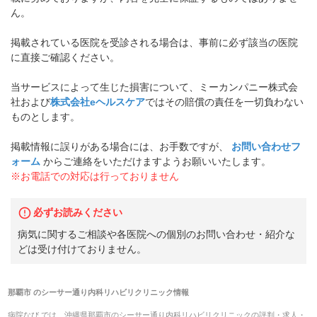
ん。
掲載されている医院を受診される場合は、事前に必ず該当の医院
に直接ご確認ください。
当サービスによって生じた損害について、ミーカンパニー株式会
社および
株式会社eヘルスケア
ではその賠償の責任を一切負わない
ものとします。
掲載情報に誤りがある場合には、お手数ですが、
お問い合わせフ
ォーム
からご連絡をいただけますようお願いいたします。
※お電話での対応は行っておりません
必ずお読みください
病気に関するご相談や各医院への個別のお問い合わせ・紹介な
どは受け付けておりません。
那覇市
の
シーサー通り内科リハビリクリニック
情報
病院なび では、
沖縄県
那覇市
の
シーサー通り内科リハビリクリニック
の
評判・求人・