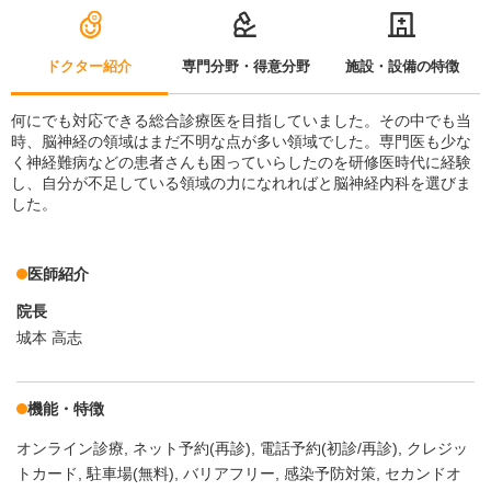
ドクター紹介
専門分野・得意分野
施設・設備の特徴
何にでも対応できる総合診療医を目指していました。その中でも当
時、脳神経の領域はまだ不明な点が多い領域でした。専門医も少な
く神経難病などの患者さんも困っていらしたのを研修医時代に経験
し、自分が不足している領域の力になれればと脳神経内科を選びま
した。
医師紹介
院長
城本 高志
機能・特徴
オンライン診療
ネット予約(再診)
電話予約(初診/再診)
クレジッ
トカード
駐車場(無料)
バリアフリー
感染予防対策
セカンドオ