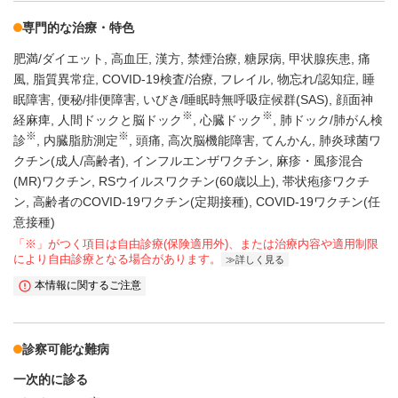
専門的な治療・特色
肥満/ダイエット
高血圧
漢方
禁煙治療
糖尿病
甲状腺疾患
痛
風
脂質異常症
COVID-19検査/治療
フレイル
物忘れ/認知症
睡
眠障害
便秘/排便障害
いびき/睡眠時無呼吸症候群(SAS)
顔面神
※
※
経麻痺
人間ドックと脳ドック
心臓ドック
肺ドック/肺がん検
※
※
診
内臓脂肪測定
頭痛
高次脳機能障害
てんかん
肺炎球菌ワ
クチン(成人/高齢者)
インフルエンザワクチン
麻疹・風疹混合
(MR)ワクチン
RSウイルスワクチン(60歳以上)
帯状疱疹ワクチ
ン
高齢者のCOVID-19ワクチン(定期接種)
COVID-19ワクチン(任
意接種)
「※」がつく項目は自由診療(保険適用外)、または治療内容や適用制限
により自由診療となる場合があります。
詳しく見る
本情報に関するご注意
診察可能な難病
一次的に診る