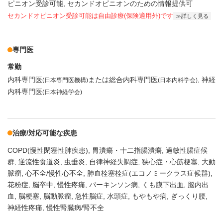
ピニオン受診可能
セカンドオピニオンのための情報提供可
セカンドオピニオン受診可能
は自由診療(保険適用外)です
詳しく見る
専門医
常勤
内科専門医
または総合内科専門医
神経
(日本専門医機構)
(日本内科学会)
内科専門医
(日本神経学会)
治療/対応可能な疾患
COPD(慢性閉塞性肺疾患)
胃潰瘍・十二指腸潰瘍
過敏性腸症候
群
逆流性食道炎
虫垂炎
自律神経失調症
狭心症・心筋梗塞
大動
脈瘤
心不全/慢性心不全
肺血栓塞栓症(エコノミークラス症候群)
花粉症
脳卒中
慢性疼痛
パーキンソン病
くも膜下出血
脳内出
血
脳梗塞
脳動脈瘤
急性脳症
水頭症
もやもや病
ぎっくり腰
神経性疼痛
慢性腎臓病/腎不全