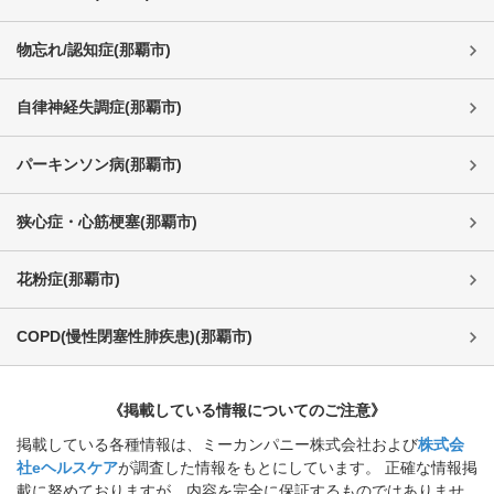
物忘れ/認知症
(
那覇市
)
自律神経失調症
(
那覇市
)
パーキンソン病
(
那覇市
)
狭心症・心筋梗塞
(
那覇市
)
花粉症
(
那覇市
)
COPD(慢性閉塞性肺疾患)
(
那覇市
)
《掲載している情報についてのご注意》
掲載している各種情報は、ミーカンパニー株式会社および
株式会
社eヘルスケア
が調査した情報をもとにしています。 正確な情報掲
載に努めておりますが、内容を完全に保証するものではありませ