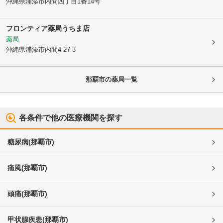
沖縄県浦添市
内間四丁目1番14号
フロンティア薬局うちま店
薬局
沖縄県浦添市
内間4-27-3
那覇市
の薬局一覧
各条件で他の医療機関を探す
糖尿病
(
那覇市
)
痛風
(
那覇市
)
頭痛
(
那覇市
)
甲状腺疾患
(
那覇市
)