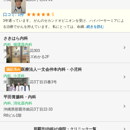
5
口コミ:
1
件
3年通っています。 がんのセカンドオピニオンを受け、ハイパーサーミアによ
る治療でがんを抑えています。 私にとっては、命綱...
続きを読む
さきはら内科
内科, 循環器内科
沖縄県那覇市
銘苅303
メディカルヒルズめかる2F
医療法人一文会
仲本内科・小児科
認証済み
内科, 小児科
沖縄県那覇市
銘苅3丁目15番3号
平田胃腸科・内科
内科, 消化器内科
沖縄県那覇市
銘苅3丁目22-33
R8ビル1階
那覇市(内科)の病院・クリニック一覧