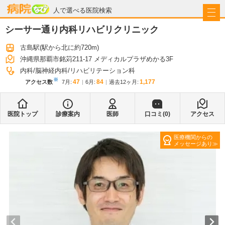
病院なび
人で選べる医院検索
シーサー通り内科リハビリクリニック
古島駅
(駅から
北に約720m
)
沖縄県那覇市銘苅211-17 メディカルプラザめかる3F
内科
脳神経内科
リハビリテーション科
※
47
84
1,177
アクセス数
7月
:
6月
:
過去12ヶ月:
医院トップ
診療案内
医師
口コミ(
0
)
アクセス
医療機関からの
メッセージあり