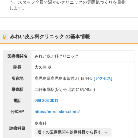
う、スタッフ全員で温かいクリニックの雰囲気づくりを目指
します。
みれい皮ふ科クリニック
の基本情報
医療機関名
みれい皮ふ科クリニック
院長
大久保 葵
所在地
鹿児島県鹿児島市紫原3丁目44-5
[アクセス]
最寄駅
二軒茶屋駅
(駅から
北西に約740m
)
電話
099-208-3011
公式HP
https://mirei-skin.clinic/
皮膚科
診療科目
近くの医療機関を診療科目から探す