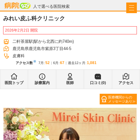
病院なび
人で選べる医院検索
みれい皮ふ科クリニック
2026年2月2日 開院
二軒茶屋駅
(駅から
北西に約740m
)
鹿児島県鹿児島市紫原3丁目44-5
皮膚科
※
52
67
1,081
アクセス数
7月
:
6月
:
過去12ヶ月:
医院トップ
診療案内
医師
口コミ(
0
)
アクセス
医療機関からの
メッセージあり