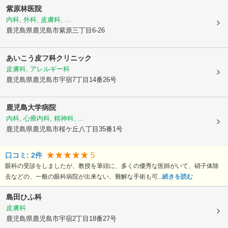
紫原林医院
内科, 外科, 皮膚科, ...
鹿児島県鹿児島市
紫原三丁目6-26
あいこう皮フ科クリニック
皮膚科, アレルギー科
鹿児島県鹿児島市
宇宿7丁目14番26号
鹿児島大学病院
内科, 心療内科, 精神科, ...
鹿児島県鹿児島市
桜ケ丘八丁目35番1号
5
口コミ:
2
件
眼科の受診をしましたが、教授を筆頭に、多くの優秀な医師がいて、硝子体除
去などの、一般の眼科病院が出来ない、難解な手術も可...
続きを読む
島田ひふ科
皮膚科
鹿児島県鹿児島市
宇宿2丁目18番27号