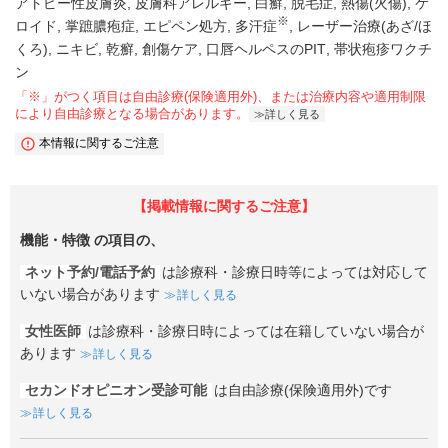
アトピー性皮膚炎
皮膚科アレルギー
白癬
脱毛症
熱傷(火傷)
ケ
※
ロイド
掌蹠膿疱症
エピペン処方
多汗症
レーザー治療(あざ/ほ
くろ)
ニキビ
乾癬
創傷ケア
口唇ヘルペスのPIT
帯状疱疹ワクチ
ン
「※」がつく項目は自由診療(保険適用外)、または治療内容や適用制限
により自由診療となる場合があります。
詳しく見る
本情報に関するご注意
【掲載情報に関するご注意】
機能・特徴
の項目の、
ネット予約/電話予約
は診療科・診療日時等によっては対応して
いない場合があります
詳しく見る
女性医師
は診療科・診療日時によっては在籍していない場合が
あります
詳しく見る
セカンドオピニオン受診可能
は自由診療(保険適用外)です
詳しく見る