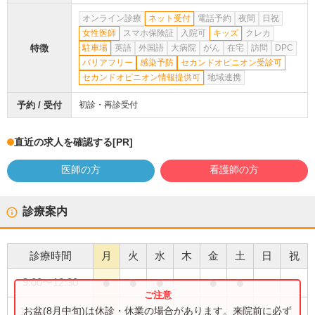
オンライン診療
ネット受付
電話予約
夜間
日祝
女性医師
スマホ保険証
入院可
キッズ
クレカ
特徴
駐車場
英語
外国語
大病院
がん
在宅
訪問
DPC
バリアフリー
感染予防
セカンドオピニオン受診可
セカンドオピニオン情報提供可
地域連携
予約 / 受付
初診・再診受付
直近の求人を確認する
[PR]
医師の方
看護師の方
診療案内
診療時間
月
火
水
木
金
土
日
祝
●
●
●
●
●
9:00
〜
12:30
●
お盆(8月中旬)は休診・休業の場合があります。来院前に必ず
14:00
〜
16:00