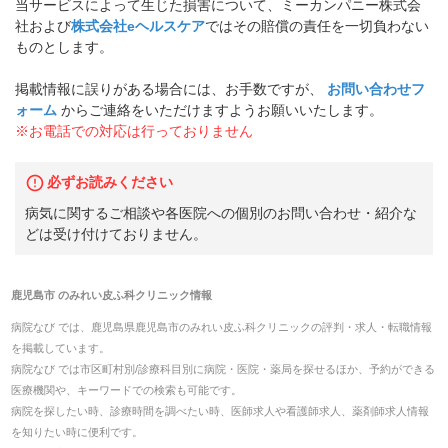
当サービスによって生じた損害について、ミーカンパニー株式会
社および
株式会社eヘルスケア
ではその賠償の責任を一切負わない
ものとします。
掲載情報に誤りがある場合には、お手数ですが、
お問い合わせフ
ォーム
からご連絡をいただけますようお願いいたします。
※お電話での対応は行っておりません
必ずお読みください
病気に関するご相談や各医院への個別のお問い合わせ・紹介な
どは受け付けておりません。
鹿児島市
の
みれい皮ふ科クリニック
情報
病院なび では、
鹿児島県
鹿児島市
の
みれい皮ふ科クリニック
の
評判・求人・転職
情報
を掲載しています。
病院なび では市区町村別/診療科目別に病院・医院・薬局を探せるほか、予約ができる
医療機関や、キーワードでの検索も可能です。
病院を探したい時、診療時間を調べたい時、医師求人や看護師求人、薬剤師求人情報
を知りたい時に便利です。