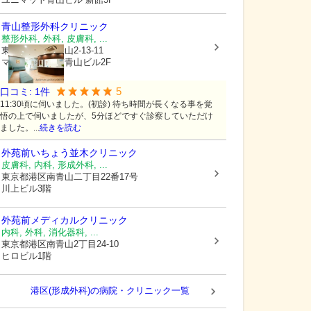
青山整形外科クリニック
整形外科, 外科, 皮膚科, ...
東京都港区
南青山2-13-11
マストライフ南青山ビル2F
5
口コミ:
1
件
11:30頃に伺いました。(初診) 待ち時間が長くなる事を覚
悟の上で伺いましたが、5分ほどですぐ診察していただけ
ました。...
続きを読む
外苑前いちょう並木クリニック
皮膚科, 内科, 形成外科, ...
東京都港区
南青山二丁目22番17号
川上ビル3階
外苑前メディカルクリニック
内科, 外科, 消化器科, ...
東京都港区
南青山2丁目24-10
ヒロビル1階
港区(形成外科)の病院・クリニック一覧