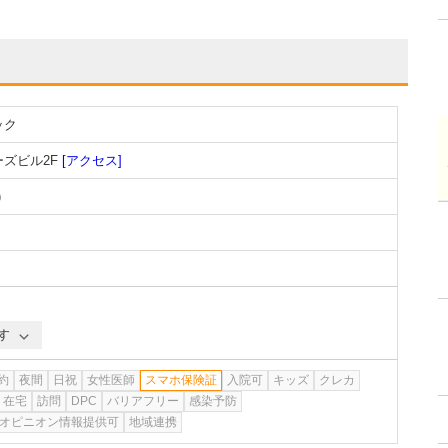
ック
ーズビル2F
[アクセス]
)
す
約
夜間
日祝
女性医師
スマホ保険証
入院可
キッズ
クレカ
在宅
訪問
DPC
バリアフリー
感染予防
オピニオン情報提供可
地域連携