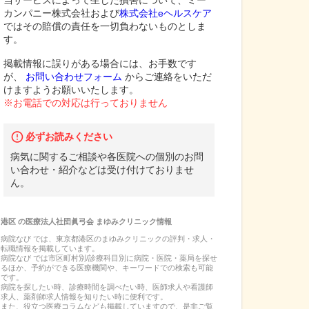
当サービスによって生じた損害について、ミー
カンパニー株式会社および
株式会社eヘルスケア
ではその賠償の責任を一切負わないものとしま
す。
掲載情報に誤りがある場合には、お手数です
が、
お問い合わせフォーム
からご連絡をいただ
けますようお願いいたします。
※お電話での対応は行っておりません
必ずお読みください
病気に関するご相談や各医院への個別のお問
い合わせ・紹介などは受け付けておりませ
ん。
港区
の
医療法人社団眞弓会 まゆみクリニック
情報
病院なび では、
東京都
港区
の
まゆみクリニック
の
評判・求人・
転職
情報を掲載しています。
病院なび では市区町村別/診療科目別に病院・医院・薬局を探せ
るほか、予約ができる医療機関や、キーワードでの検索も可能
です。
病院を探したい時、診療時間を調べたい時、医師求人や看護師
求人、薬剤師求人情報を知りたい時に便利です。
また、役立つ医療コラムなども掲載していますので、是非ご覧