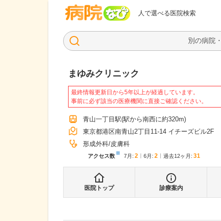
病院なび
人で選べる医院検索
まゆみクリニック
最終情報更新日から5年以上が経過しています。
事前に必ず該当の医療機関に直接ご確認ください。
青山一丁目駅
(駅から
南西に約320m
)
東京都港区南青山2丁目11-14 イチーズビル2F
形成外科
皮膚科
※
2
2
31
アクセス数
7月
:
6月
:
過去12ヶ月:
医院トップ
診療案内