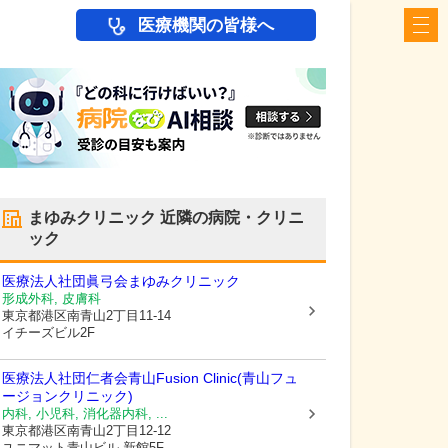
医療機関の皆様へ
まゆみクリニック
近隣の病院・クリニ
ック
医療法人社団眞弓会
まゆみクリニック
形成外科, 皮膚科
東京都港区
南青山2丁目11-14
イチーズビル2F
医療法人社団仁者会
青山Fusion Clinic(青山フュ
ージョンクリニック)
内科, 小児科, 消化器内科, ...
東京都港区
南青山2丁目12-12
ユニマット青山ビル 新館5F