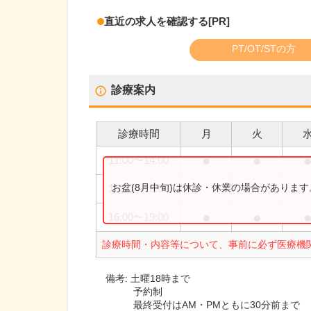
直近の求人を確認する
[PR]
PT/OT/STの方
診療案内
診療時間
月
火
●
●
11:00
〜
14:00
お盆(8月中旬)は休診・休業の場合がありま
16:00
〜
18:00
●
●
16:00
〜
19:00
診療時間・内容等について、事前に必ず医療機
備考:
土曜18時まで
予約制
最終受付はAM・PMともに30分前まで