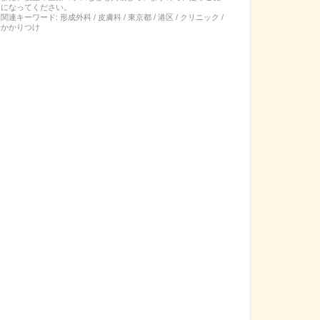
になってください。
関連キーワード:
形成外科 / 皮膚科 / 東京都 / 港区 / クリニック /
かかりつけ