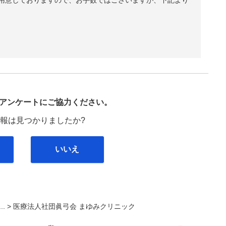
用意しておりますので、お手数ではございますが、下記より
び
アンケートにご協力ください。
報は見つかりましたか?
いいえ
... >
医療法人社団眞弓会 まゆみクリニック