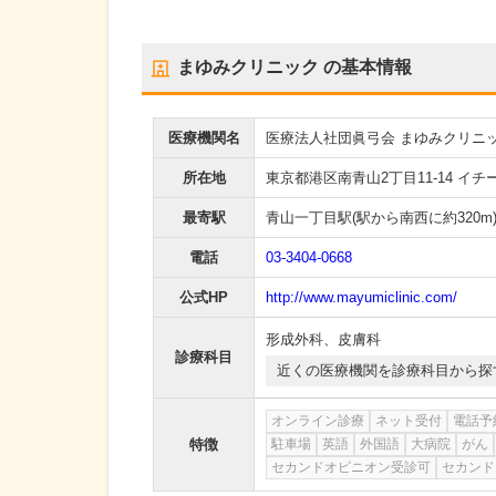
まゆみクリニック
の基本情報
医療機関名
医療法人社団眞弓会 まゆみクリニ
所在地
東京都港区南青山2丁目11-14 イチ
最寄駅
青山一丁目駅
(駅から
南西に約320m
電話
03-3404-0668
公式HP
http://www.mayumiclinic.com/
形成外科
、
皮膚科
診療科目
近くの医療機関を診療科目から探
オンライン診療
ネット受付
電話予
特徴
駐車場
英語
外国語
大病院
がん
セカンドオピニオン受診可
セカンド