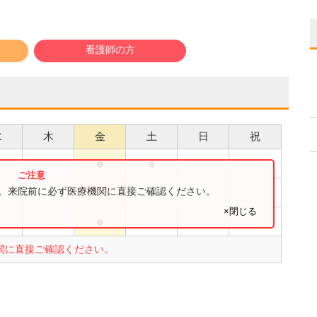
看護師の方
水
木
金
土
日
祝
●
●
●
●
す。来院前に必ず医療機関に直接ご確認ください。
×閉じる
●
●
関に直接ご確認ください。