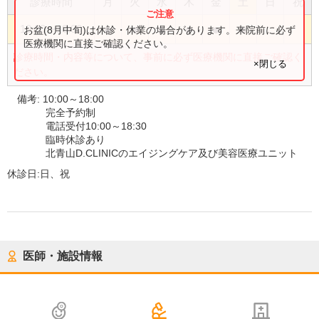
診療時間
月
火
水
木
金
土
日
祝
●
●
●
●
●
●
10:00
〜
18:00
お盆(8月中旬)は休診・休業の場合があります。来院前に必ず
医療機関に直接ご確認ください。
診療時間・内容等について、事前に必ず医療機関に直接ご確認く
×閉じる
ださい。
備考:
10:00～18:00
完全予約制
電話受付10:00～18:30
臨時休診あり
北青山D.CLINICのエイジングケア及び美容医療ユニット
休診日:
日、祝
医師・施設情報