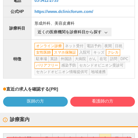
電話
03-5411-2755
公式HP
https://www.dclinicforum.com/
形成外科
、
美容皮膚科
診療科目
近くの医療機関を診療科目から探す
オンライン診療
ネット受付
電話予約
夜間
日祝
女性医師
スマホ保険証
入院可
キッズ
クレカ
特徴
駐車場
英語
外国語
大病院
がん
在宅
訪問
DPC
バリアフリー
感染予防
セカンドオピニオン受診可
セカンドオピニオン情報提供可
地域連携
直近の求人を確認する
[PR]
医師の方
看護師の方
診療案内