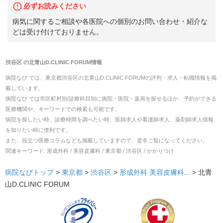
必ずお読みください
病気に関するご相談や各医院への個別のお問い合わせ・紹介な
どは受け付けておりません。
渋谷区
の
北青山D.CLINIC FORUM
情報
病院なび では、
東京都
渋谷区
の
北青山D.CLINIC FORUM
の
評判・求人・転職
情報を掲
載しています。
病院なび では市区町村別/診療科目別に病院・医院・薬局を探せるほか、予約ができる
医療機関や、キーワードでの検索も可能です。
病院を探したい時、診療時間を調べたい時、医師求人や看護師求人、薬剤師求人情報
を知りたい時に便利です。
また、役立つ医療コラムなども掲載していますので、是非ご覧になってください。
関連キーワード:
形成外科 / 美容皮膚科 / 東京都 / 渋谷区 / かかりつけ
病院なびトップ
>
東京都
>
渋谷区
>
形成外科
美容皮膚科
... >
北青
山D.CLINIC FORUM