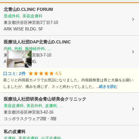
北青山D.CLINIC FORUM
形成外科, 美容皮膚科
東京都渋谷区
神宮前3丁目7-10
ARK WISE BLDG. 5F
医療法人社団DAP
北青山D.CLINIC
内科, 外科, 脳神経外科, ...
東京都渋谷区
神宮前3-7-10
ARK WISE BLDG.
4.5
口コミ:
2
件
肩こりと内視鏡カメラでお世話になりました。内視鏡検査は胃と大腸をお願い
しましたが、痛みを感じず、スッと終わってしました。...
続きを読む
医療法人社団研美会
青山研美会クリニック
美容皮膚科, 美容外科, 皮膚科, ...
東京都渋谷区
神宮前3-42-16
コッポラスクウェア2階・3階
私の皮膚科
皮膚科, 美容皮膚科, 小児皮膚科