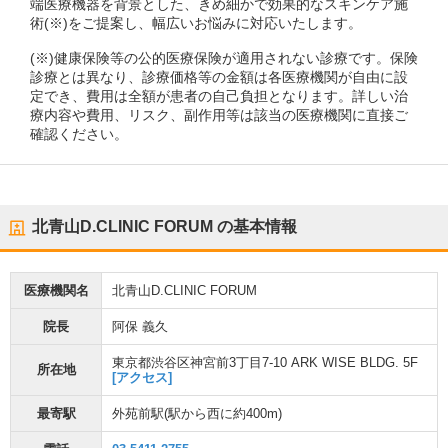
端医療機器を背景とした、きめ細かで効果的なスキンケア施
術(※)をご提案し、幅広いお悩みに対応いたします。
(※)健康保険等の公的医療保険が適用されない診療です。保険
診療とは異なり、診療価格等の金額は各医療機関が自由に設
定でき、費用は全額が患者の自己負担となります。詳しい治
療内容や費用、リスク、副作用等は該当の医療機関に直接ご
確認ください。
北青山D.CLINIC FORUM
の基本情報
医療機関名
北青山D.CLINIC FORUM
院長
阿保 義久
東京都渋谷区神宮前3丁目7-10 ARK WISE BLDG. 5F
所在地
[アクセス]
最寄駅
外苑前駅
(駅から
西に約400m
)