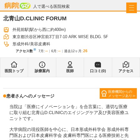
病院なび
人で選べる医院検索
北青山D.CLINIC FORUM
外苑前駅
(駅から
西に約400m
)
東京都渋谷区神宮前3丁目7-10 ARK WISE BLDG. 5F
形成外科
美容皮膚科
※
--
--
26
アクセス数
7月
:
6月
:
過去12ヶ月:
医院トップ
診療案内
医師
口コミ(
0
)
アクセス
医療機関からの
患者さんへのメッセージ
メッセージあり
当院は「医療にイノベーションを」を合言葉に、適切な医療
に取り組む北青山D.CLINICのエイジングケア及び美容医療ユ
ニットです。
大学病院の現役医師を中心に、日本形成外科学会 形成外科専
門医および日本皮膚科学会 皮膚科専門医による医療技術と先