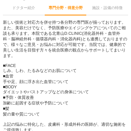
ドクター紹介
専門分野・得意分野
施設・設備の特徴
新しい技術と対応力を併せ持つ各分野の専門医が揃っております。
また、美容だけでなく、予防医療やエイジングケアについてのご相
談も承ります。本院である北青山D.CLINIC(消化器外科・血管外
科・脳神経外科・循環器内科・消化器内科)とも連携しておりますの
で、様々なご意見・お悩みに対応が可能です。当院では、健康的で
美しい生活を目指す方々を統合医療の観点からサポートしてまいり
ます。
■FACE
しみ、しわ、たるみなどのお肌について
■血管
手や足、顔に浮き出た血管について
■BODY
ダイエットやバストアップなどの身体について
■予防・体質改善
加齢に起因する症状や予防について
■髪
髪の量や質について
上記の悩みに特化した、皮膚科・形成外科の医師が、適切な施術を
ご提供致します。