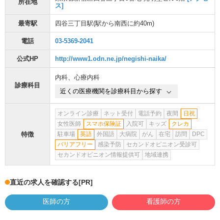
所在地
ス]
最寄駅
四谷三丁目駅
(駅から
南西に約40m
)
電話
03-5369-2041
公式HP
http://www1.odn.ne.jp/negishi-naika/
内科
、
心療内科
診療科目
近くの医療機関を診療科目から探す
オンライン診療
ネット受付
電話予約
夜間
日祝
女性医師
スマホ保険証
入院可
キッズ
クレカ
特徴
駐車場
英語
外国語
大病院
がん
在宅
訪問
DPC
バリアフリー
感染予防
セカンドオピニオン受診可
セカンドオピニオン情報提供可
地域連携
直近の求人を確認する
[PR]
医師の方
看護師の方