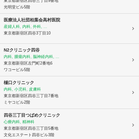
東京都新宿区
四谷三丁目9番地
光明堂ビル5階
医療法人社団柏葉会
高村医院
産婦人科, 内科, 外科, ...
東京都新宿区
四谷3丁目10
N2クリニック四谷
内科, 腫瘍内科, 脳神経内科, ...
東京都新宿区
左門町2番地6
ワコービル5階
樋口クリニック
内科, 小児科, 皮膚科
東京都新宿区
四谷三丁目7番地
ミヤコビル2階
四谷三丁目つばめクリニック
心療内科, 精神科
東京都新宿区
四谷三丁目5番地
文化エステート四谷ビル3階