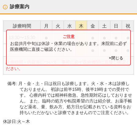
診療案内
診療時間
月
火
水
木
金
土
日
祝
●
●
●
●
●
13:30
〜
15:30
お盆(8月中旬)は休診・休業の場合があります。来院前に必ず
●
●
●
●
●
医療機関に直接ご確認ください。
16:30
〜
19:30
×閉じる
診療時間・内容等について、事前に必ず医療機関に直接ご確認く
ださい。
備考:
月・金・土・日は祝日も診療します。火・水・木は診療し
ておりません。 初診は前半15時、後半19時までの受付で
す。 心療内科では精神科救急、急性期対応はしておりませ
ん。 また、臨時の処方や転院希望の方は紹介状、お薬手帳
など薬名、量、飲み方、処方日が記載されている資料をお
持ちいただかないと診療できませんのでご注意ください。
休診日:
火～木