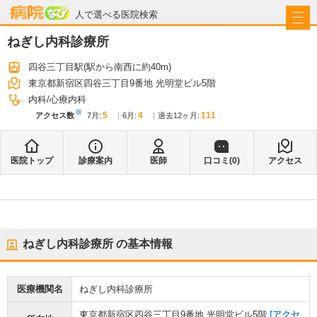
病院なび
人で選べる医院検索
ねぎし内科診療所
四谷三丁目駅
(駅から
南西に約40m
)
東京都新宿区四谷三丁目9番地 光明堂ビル5階
内科
心療内科
※
5
4
111
アクセス数
7月
:
6月
:
過去12ヶ月:
医院トップ
診療案内
医師
口コミ(
0
)
アクセス
ねぎし内科診療所
の基本情報
医療機関名
ねぎし内科診療所
東京都新宿区四谷三丁目9番地 光明堂ビル5階
[アクセ