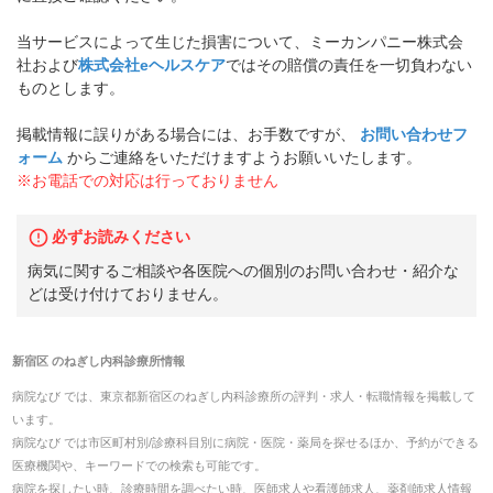
当サービスによって生じた損害について、ミーカンパニー株式会
社および
株式会社eヘルスケア
ではその賠償の責任を一切負わない
ものとします。
掲載情報に誤りがある場合には、お手数ですが、
お問い合わせフ
ォーム
からご連絡をいただけますようお願いいたします。
※お電話での対応は行っておりません
必ずお読みください
病気に関するご相談や各医院への個別のお問い合わせ・紹介な
どは受け付けておりません。
新宿区
の
ねぎし内科診療所
情報
病院なび では、
東京都
新宿区
の
ねぎし内科診療所
の
評判・求人・転職
情報を掲載して
います。
病院なび では市区町村別/診療科目別に病院・医院・薬局を探せるほか、予約ができる
医療機関や、キーワードでの検索も可能です。
病院を探したい時、診療時間を調べたい時、医師求人や看護師求人、薬剤師求人情報