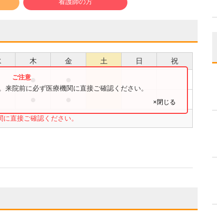
看護師の方
水
木
金
土
日
祝
●
●
●
す。来院前に必ず医療機関に直接ご確認ください。
●
●
●
×閉じる
関に直接ご確認ください。