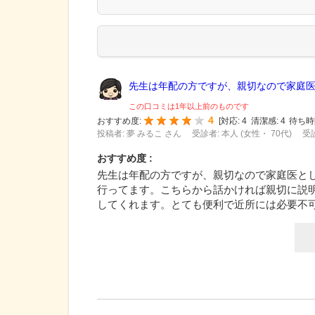
先生は年配の方ですが、親切なので家庭医と
この口コミは1年以上前のものです
4
おすすめ度:
[
対応:
4
清潔感:
4
待ち時
投稿者: 夢 みるこ さん
受診者: 本人 (女性・ 70代)
受診
おすすめ度 :
先生は年配の方ですが、親切なので家庭医と
行ってます。こちらから話かければ親切に説
してくれます。とても便利で近所には必要不