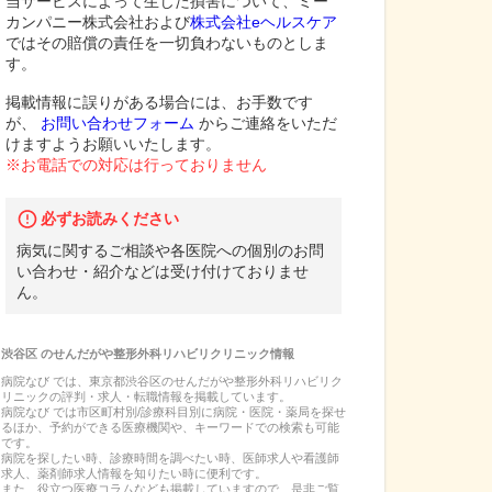
当サービスによって生じた損害について、ミー
カンパニー株式会社および
株式会社eヘルスケア
ではその賠償の責任を一切負わないものとしま
す。
掲載情報に誤りがある場合には、お手数です
が、
お問い合わせフォーム
からご連絡をいただ
けますようお願いいたします。
※お電話での対応は行っておりません
必ずお読みください
病気に関するご相談や各医院への個別のお問
い合わせ・紹介などは受け付けておりませ
ん。
渋谷区
の
せんだがや整形外科リハビリクリニック
情報
病院なび では、
東京都
渋谷区
の
せんだがや整形外科リハビリク
リニック
の
評判・求人・転職
情報を掲載しています。
病院なび では市区町村別/診療科目別に病院・医院・薬局を探せ
るほか、予約ができる医療機関や、キーワードでの検索も可能
です。
病院を探したい時、診療時間を調べたい時、医師求人や看護師
求人、薬剤師求人情報を知りたい時に便利です。
また、役立つ医療コラムなども掲載していますので、是非ご覧