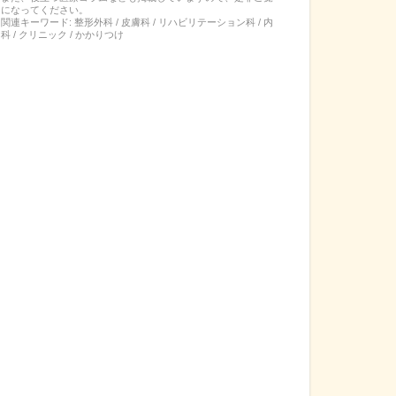
になってください。
関連キーワード:
整形外科 / 皮膚科 / リハビリテーション科 / 内
科 / クリニック / かかりつけ