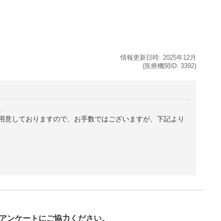
情報更新日時:
2025年
12月
(医療機関ID:
3392
)
。
用意しておりますので、お手数ではございますが、下記より
び
アンケートにご協力ください。