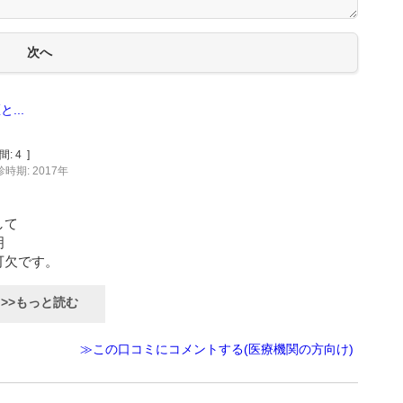
...
間:
4
]
時期: 2017年
して
明
可欠です。
>>もっと読む
≫この口コミにコメントする(医療機関の方向け)