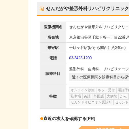
せんだがや整形外科リハビリクリニック
医療機関名
せんだがや整形外科リハビリクリニ
所在地
東京都渋谷区千駄ヶ谷一丁目22番3
最寄駅
千駄ケ谷駅
(駅から
南西に約340m
)
電話
03-3423-1200
整形外科
、
皮膚科
、
リハビリテーシ
診療科目
近くの医療機関を診療科目から探
オンライン診療
ネット受付
電話予
特徴
駐車場
英語
外国語
大病院
がん
セカンドオピニオン受診可
セカンド
直近の求人を確認する
[PR]