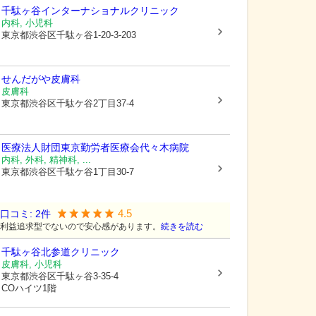
千駄ヶ谷インターナショナルクリニック
内科, 小児科
東京都渋谷区
千駄ヶ谷1-20-3-203
せんだがや皮膚科
皮膚科
東京都渋谷区
千駄ケ谷2丁目37-4
医療法人財団東京勤労者医療会
代々木病院
内科, 外科, 精神科, ...
東京都渋谷区
千駄ケ谷1丁目30-7
4.5
口コミ:
2
件
利益追求型でないので安心感があります。
続きを読む
千駄ヶ谷北参道クリニック
皮膚科, 小児科
東京都渋谷区
千駄ヶ谷3-35-4
COハイツ1階