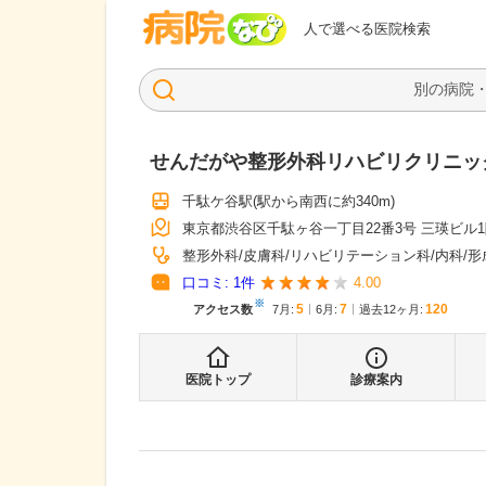
病院なび
人で選べる医院検索
せんだがや整形外科リハビリクリニッ
千駄ケ谷駅
(駅から
南西に約340m
)
東京都渋谷区千駄ヶ谷一丁目22番3号 三瑛ビル
整形外科
皮膚科
リハビリテーション科
内科
形
口コミ:
1
件
4.00
※
5
7
120
アクセス数
7月
:
6月
:
過去12ヶ月:
医院トップ
診療案内