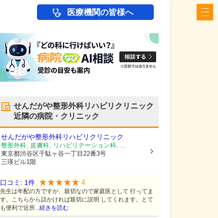
医療機関の皆様へ
せんだがや整形外科リハビリクリニック
近隣の病院・クリニック
せんだがや整形外科リハビリクリニック
整形外科, 皮膚科, リハビリテーション科, ...
東京都渋谷区
千駄ヶ谷一丁目22番3号
三瑛ビル1階
4
口コミ:
1
件
先生は年配の方ですが、親切なので家庭医として 行ってま
す。こちらから話かければ親切に説明 してくれます。とて
も便利で近所...
続きを読む