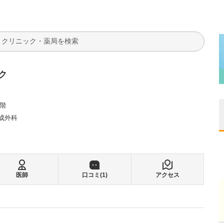
検索
ク
1階
成外科
医師
口コミ(
1
)
アクセス