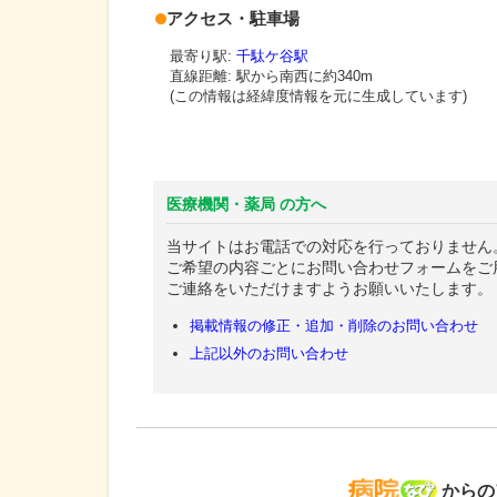
アクセス・駐車場
最寄り駅:
千駄ケ谷駅
直線距離: 駅から
南西に約340m
(この情報は経緯度情報を元に生成しています)
医療機関・薬局 の方へ
当サイトはお電話での対応を行っておりません
ご希望の内容ごとにお問い合わせフォームをご
ご連絡をいただけますようお願いいたします。
掲載情報の修正・追加・削除のお問い合わせ
上記以外のお問い合わせ
病院な
からの