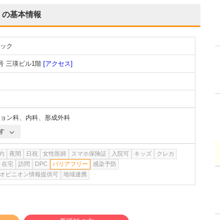
の基本情報
ック
号 三瑛ビル1階
[アクセス]
ョン科
、
内科
、
形成外科
す
約
夜間
日祝
女性医師
スマホ保険証
入院可
キッズ
クレカ
在宅
訪問
DPC
バリアフリー
感染予防
オピニオン情報提供可
地域連携