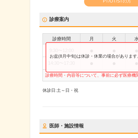
PT/OT/STの方
診療案内
診療時間
月
火
●
●
9:30
〜
12:00
お盆(8月中旬)は休診・休業の場合がありま
●
●
14:30
〜
17:30
診療時間・内容等について、事前に必ず医療機
休診日:
土～日・祝
医師・施設情報