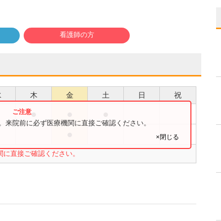
看護師の方
水
木
金
土
日
祝
●
●
●
●
す。来院前に必ず医療機関に直接ご確認ください。
●
●
×閉じる
関に直接ご確認ください。