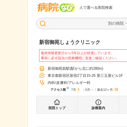
病院なび
人で選べる医院検索
新宿御苑しょうクリニック
最終情報更新日から5年以上が経過しています。
事前に必ず該当の医療機関に直接ご確認ください。
新宿御苑前駅
(駅から
北に約280m
)
東京都新宿区新宿2丁目15-26 第三玉屋ビル1F
内科
皮膚科
アレルギー科
※
3
--
38
アクセス数
7月
:
6月
:
過去12ヶ月:
医院トップ
診療案内