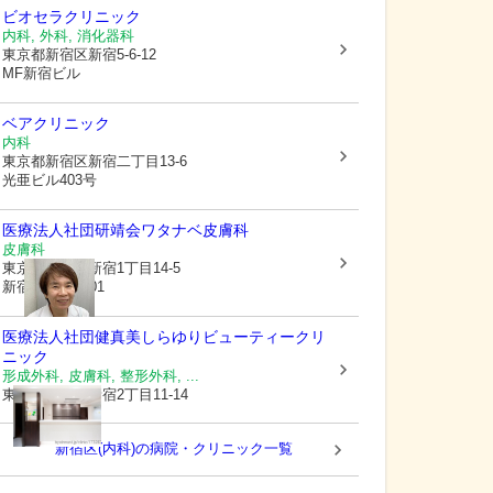
ビオセラクリニック
内科, 外科, 消化器科
東京都新宿区
新宿5-6-12
MF新宿ビル
ベアクリニック
内科
東京都新宿区
新宿二丁目13-6
光亜ビル403号
医療法人社団研靖会
ワタナベ皮膚科
皮膚科
東京都新宿区
新宿1丁目14-5
新宿KMビル501
医療法人社団健真美
しらゆりビューティークリ
ニック
形成外科, 皮膚科, 整形外科, ...
東京都新宿区
新宿2丁目11-14
新宿区(内科)の病院・クリニック一覧