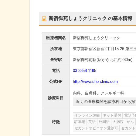
新宿御苑しょうクリニック
の基本情報
医療機関名
新宿御苑しょうクリニック
所在地
東京都新宿区新宿2丁目15-26 第三
最寄駅
新宿御苑前駅
(駅から
北に約280m
)
電話
03-3358-1195
公式HP
http://www.sho-clinic.com
内科
、
皮膚科
、
アレルギー科
診療科目
近くの医療機関を診療科目から探
オンライン診療
ネット受付
電話予
特徴
駐車場
英語
外国語
大病院
がん
セカンドオピニオン受診可
セカンド