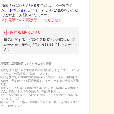
掲載情報に誤りがある場合には、お手数です
が、
お問い合わせフォーム
からご連絡をいただ
けますようお願いいたします。
※お電話での対応は行っておりません
必ずお読みください
病気に関するご相談や各医院への個別のお問
い合わせ・紹介などは受け付けておりませ
ん。
新宿区
の
新宿御苑しょうクリニック
情報
病院なび では、
東京都
新宿区
の
新宿御苑しょうクリニック
の
評
判・求人・転職
情報を掲載しています。
病院なび では市区町村別/診療科目別に病院・医院・薬局を探せ
るほか、予約ができる医療機関や、キーワードでの検索も可能
です。
病院を探したい時、診療時間を調べたい時、医師求人や看護師
求人、薬剤師求人情報を知りたい時に便利です。
また、役立つ医療コラムなども掲載していますので、是非ご覧
になってください。
関連キーワード:
内科 / 皮膚科 / アレルギー科 / 新宿区 / クリニ
ック / かかりつけ