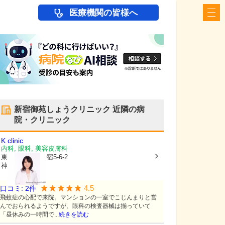
医療機関の皆様へ
新宿御苑しょうクリニック
近隣の病
院・クリニック
K clinic
内科, 眼科, 美容皮膚科
東京都新宿区
新宿5-6-2
神谷ビル402
4.5
口コミ:
2
件
飛蚊症の心配で来院。マンションの一室でこじんまりと営
んでおられるようですが、眼科の検査器械は揃っていて
「昼休みの一時間で...
続きを読む